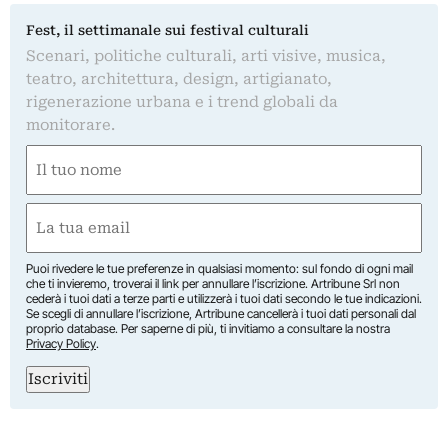
Fest, il settimanale sui festival culturali
Scenari, politiche culturali, arti visive, musica,
teatro, architettura, design, artigianato,
rigenerazione urbana e i trend globali da
monitorare.
Nome
(Obbligatorio)
Nome
Email
(Obbligatorio)
Puoi rivedere le tue preferenze in qualsiasi momento: sul fondo di ogni mail
che ti invieremo, troverai il link per annullare l’iscrizione. Artribune Srl non
cederà i tuoi dati a terze parti e utilizzerà i tuoi dati secondo le tue indicazioni.
Se scegli di annullare l’iscrizione, Artribune cancellerà i tuoi dati personali dal
proprio database. Per saperne di più, ti invitiamo a consultare la nostra
Privacy Policy
.
Iscriviti