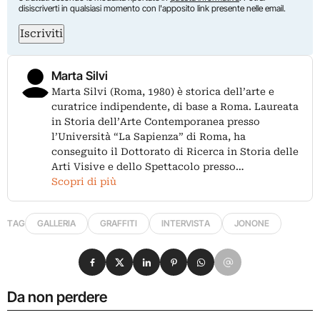
disiscriverti in qualsiasi momento con l'apposito link presente nelle email.
Iscriviti
Marta Silvi
Marta Silvi (Roma, 1980) è storica dell’arte e
curatrice indipendente, di base a Roma. Laureata
in Storia dell’Arte Contemporanea presso
l’Università “La Sapienza” di Roma, ha
conseguito il Dottorato di Ricerca in Storia delle
Arti Visive e dello Spettacolo presso…
Scopri di più
TAG
GALLERIA
GRAFFITI
INTERVISTA
JONONE
Condividi su Facebook
Condividi su X
Condividi su LinkedIn
Condividi su Pinterest
Condividi su WhatsApp
Condividi su Email
Da non perdere