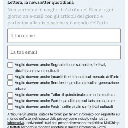
Lettera, la newsletter quotidiana
Non perdetevi il meglio di Artribune! Ricevi ogni
giorno un'e-mail con gli articoli del giorno e
partecipa alla discussione sul mondo dell'arte.
Nome
(Obbligatorio)
Nome
Email
(Obbligatorio)
Opzioni
Voglio ricevere anche
Segnala
: focus su mostre, festival,
didattica ed eventi culturali
Voglio ricevere anche
Incanti
: il settimanale sul mercato dell'arte
Voglio ricevere anche
Render
: il quindicinale sulla rigenerazione
urbana
Voglio ricevere anche
Tailor
: il quindicinale su moda e cultura
Voglio ricevere anche
Pax
: il quindicinale sul turismo culturale
Voglio ricevere anche
Fest
: il settimanale sui festival culturali
Artribune Srl utilizza i dati da te forniti per tenerti informato con regolarità sul
mondo dell'arte, nel rispetto della privacy come indicato nella
nostra
informativa
. Iscrivendoti i tuoi dati personali verranno trasferiti su MailChimp
e trattati secondo le modalità riportate in
questa informativa
. Potrai