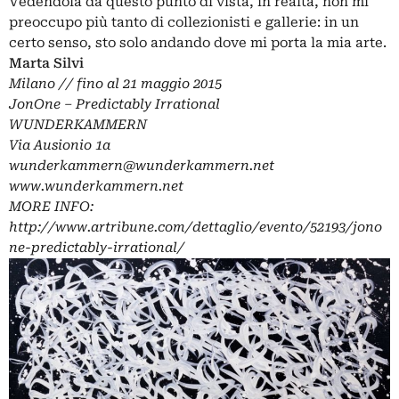
Vedendola da questo punto di vista, in realtà, non mi
preoccupo più tanto di collezionisti e gallerie: in un
certo senso, sto solo andando dove mi porta la mia arte.
Marta Silvi
Milano // fino al 21 maggio 2015
JonOne – Predictably Irrational
WUNDERKAMMERN
Via Ausionio 1a
wunderkammern@wunderkammern.net
www.wunderkammern.net
MORE INFO:
http://www.artribune.com/dettaglio/evento/52193/jono
ne-predictably-irrational/