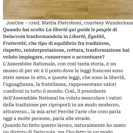
JonOne – cred. Mattia Pietroboni, courtesy Wunderka
Quando hai scelto
La liberté qui guide le peuple
di
Delacroix trasformandola in
Liberté, Égalité,
Fraternité
, che tipo di equilibrio fra tradizione,
rispetto, reinterpretazione, rottura, trasformazione hai
voluto impiegare, conservare o accentuare?
L’Assemblée Nationale, con così tanta storia, è un
museo di per sé: è il posto dove le leggi francesi sono
state messe in atto, e queste leggi, che sono la libertà,
l’uguaglianza, la fratellanza, rappresentano valori
condivisi in tutto il mondo. Così, il presidente
dell’Assemblée National ha voluto mescolare i valori
della tradizione per riproporli in un modo moderno,
attraverso… la mia arte! Perché l’arte che creo parla
oggi a molte persone, parla alle strade.
Quando ho fatto questo lavoro, naturalmente ho usato
un dipinto di Delacroix, ma l’ho fatto in un modo