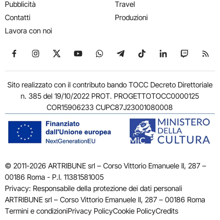
Pubblicità
Travel
Contatti
Produzioni
Lavora con noi
Seguici su Facebook
Seguici su Instagram
Seguici su X
Seguici su YouTube
Seguici su WhatsApp
Seguici su Telegram
Seguici su TikTok
Seguici su Link
Seguici su
Segui
Sito realizzato con il contributo bando TOCC Decreto Direttoriale
n. 385 del 19/10/2022 PROT. PROGETTOTOCC0000125
COR15906233 CUPC87J23001080008
© 2011-2026 ARTRIBUNE srl – Corso Vittorio Emanuele II, 287 –
00186 Roma - P.I. 11381581005
Privacy: Responsabile della protezione dei dati personali
ARTRIBUNE srl – Corso Vittorio Emanuele II, 287 – 00186 Roma
Termini e condizioni
Privacy Policy
Cookie Policy
Credits