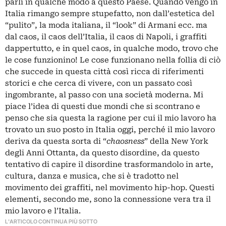
parli in qualche modo a questo Paese. Quando vengo in
Italia rimango sempre stupefatto, non dall’estetica del
“pulito”, la moda italiana, il “look” di Armani ecc. ma
dal caos, il caos dell’Italia, il caos di Napoli, i graffiti
dappertutto, e in quel caos, in qualche modo, trovo che
le cose funzionino! Le cose funzionano nella follia di ciò
che succede in questa città così ricca di riferimenti
storici e che cerca di vivere, con un passato così
ingombrante, al passo con una società moderna. Mi
piace l’idea di questi due mondi che si scontrano e
penso che sia questa la ragione per cui il mio lavoro ha
trovato un suo posto in Italia oggi, perché il mio lavoro
deriva da questa sorta di “
chaosness
” della New York
degli Anni Ottanta, da questo disordine, da questo
tentativo di capire il disordine trasformandolo in arte,
cultura, danza e musica, che si è tradotto nel
movimento dei graffiti, nel movimento hip-hop. Questi
elementi, secondo me, sono la connessione vera tra il
mio lavoro e l’Italia.
L'ARTICOLO CONTINUA PIÙ SOTTO