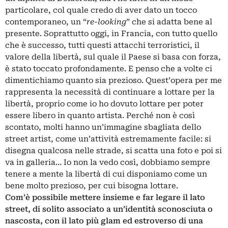
particolare, col quale credo di aver dato un tocco
contemporaneo, un “
re-looking
” che si adatta bene al
presente. Soprattutto oggi, in Francia, con tutto quello
che è successo, tutti questi attacchi terroristici, il
valore della libertà, sul quale il Paese si basa con forza,
è stato toccato profondamente. E penso che a volte ci
dimentichiamo quanto sia prezioso. Quest’opera per me
rappresenta la necessità di continuare a lottare per la
libertà, proprio come io ho dovuto lottare per poter
essere libero in quanto artista. Perché non è così
scontato, molti hanno un’immagine sbagliata dello
street artist, come un’attività estremamente facile: si
disegna qualcosa nelle strade, si scatta una foto e poi si
va in galleria… Io non la vedo così, dobbiamo sempre
tenere a mente la libertà di cui disponiamo come un
bene molto prezioso, per cui bisogna lottare.
Com’è possibile mettere insieme e far legare il lato
street, di solito associato a un’identità sconosciuta o
nascosta, con il lato più glam ed estroverso di una