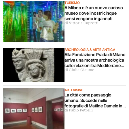
TURISMO
A Milano c’è un nuovo curioso
museo dove i nostri cinque
sensi vengono ingannati
di Vittoria Caprotti
ARCHEOLOGIA & ARTE ANTICA
Alla Fondazione Prada di Milano
arriva una mostra archeologica
sulle relazioni tra Mediterraneo
di Giulia Giaume
e Asia
ARTI VISIVE
La città come paesaggio
umano. Succede nelle
fotografie di Matilde Damele in
di Fabio Petrelli
mostra a Roma