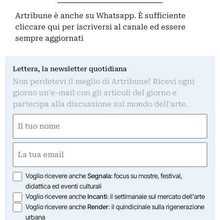
Artribune è anche su Whatsapp. È sufficiente
cliccare qui
per iscriversi al canale ed essere
sempre aggiornati
Lettera, la newsletter quotidiana
Non perdetevi il meglio di Artribune! Ricevi ogni
giorno un'e-mail con gli articoli del giorno e
partecipa alla discussione sul mondo dell'arte.
Nome
(Obbligatorio)
Nome
Email
(Obbligatorio)
Opzioni
Voglio ricevere anche
Segnala
: focus su mostre, festival,
didattica ed eventi culturali
Voglio ricevere anche
Incanti
: il settimanale sul mercato dell'arte
Voglio ricevere anche
Render
: il quindicinale sulla rigenerazione
urbana