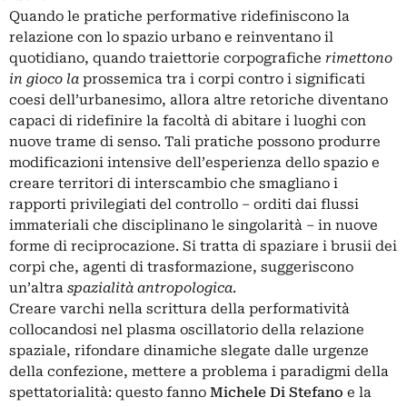
Quando le pratiche performative ridefiniscono la
relazione con lo spazio urbano e reinventano il
quotidiano, quando traiettorie corpografiche
rimettono
in gioco
la
prossemica tra i corpi contro i significati
coesi dell’urbanesimo, allora altre retoriche diventano
capaci di ridefinire la facoltà di abitare i luoghi con
nuove trame di senso. Tali pratiche possono produrre
modificazioni intensive dell’esperienza dello spazio e
creare territori di interscambio che smagliano i
rapporti privilegiati del controllo – orditi dai flussi
immateriali che disciplinano le singolarità – in nuove
forme di reciprocazione. Si tratta di spaziare i brusii dei
corpi che, agenti di trasformazione, suggeriscono
un’altra
spazialità antropologica
.
Creare varchi nella scrittura della performatività
collocandosi nel plasma oscillatorio della relazione
spaziale, rifondare dinamiche slegate dalle urgenze
della confezione, mettere a problema i paradigmi della
spettatorialità: questo fanno
Michele Di Stefano
e la