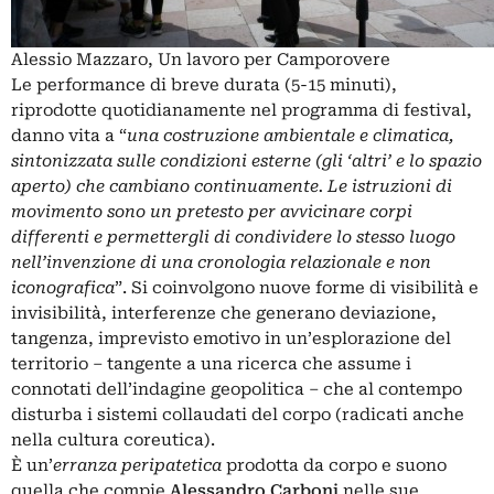
Alessio Mazzaro, Un lavoro per Camporovere
Le performance di breve durata (5-15 minuti),
riprodotte quotidianamente nel programma di festival,
danno vita a “
una costruzione ambientale e climatica,
sintonizzata sulle condizioni esterne (gli ‘altri’ e lo spazio
aperto) che cambiano continuamente.
Le istruzioni di
movimento sono un pretesto per avvicinare corpi
differenti e permettergli di condividere lo stesso luogo
nell’invenzione di una cronologia relazionale e non
iconografica
”. Si coinvolgono nuove forme di visibilità e
invisibilità, interferenze che generano deviazione,
tangenza, imprevisto emotivo in un’esplorazione del
territorio – tangente a una ricerca che assume i
connotati dell’indagine geopolitica – che al contempo
disturba i sistemi collaudati del corpo (radicati anche
nella cultura coreutica).
È un’
erranza peripatetica
prodotta da corpo e suono
quella che compie
Alessandro Carboni
nelle sue