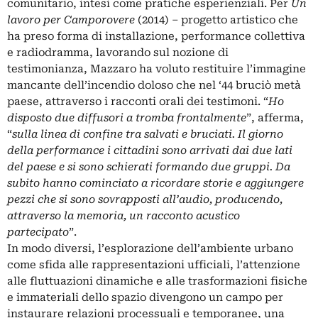
comunitario, intesi come pratiche esperienziali. Per
Un
lavoro per Camporovere
(2014) – progetto artistico che
ha preso forma di installazione, performance collettiva
e radiodramma, lavorando sul nozione di
testimonianza, Mazzaro ha voluto restituire l’immagine
mancante dell’incendio doloso che nel ‘44 bruciò metà
paese, attraverso i racconti orali dei testimoni. “
Ho
disposto due diffusori a tromba frontalmente
”, afferma,
“
sulla linea di confine tra salvati e bruciati. Il giorno
della performance i cittadini sono arrivati dai due lati
del paese e si sono schierati formando due gruppi. Da
subito hanno cominciato a ricordare storie e aggiungere
pezzi che si sono sovrapposti all’audio, producendo,
attraverso la memoria, un racconto acustico
partecipato
”.
In modo diversi, l’esplorazione dell’ambiente urbano
come sfida alle rappresentazioni ufficiali, l’attenzione
alle fluttuazioni dinamiche e alle trasformazioni fisiche
e immateriali dello spazio divengono un campo per
instaurare relazioni processuali e temporanee, una