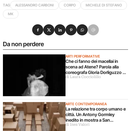
TAG
ALESSANDRO CARBONI
CORPO
MICHELE DI STEFANO
MK
Condividi su Facebook
Condividi su X
Condividi su LinkedIn
Condividi su Pinterest
Condividi su WhatsApp
Condividi su Email
Da non perdere
ARTI PERFORMATIVE
Che ci fanno dei macellai in
scena ad Atene? Parola alla
coreografa Gloria Dorliguzzo e
di Laura Cocciolillo
la storica Lucia Amara
ARTE CONTEMPORANEA
La relazione tra corpo umano e
città. Un Antony Gormley
inedito in mostra a San
di Ines Valori
Gimignano