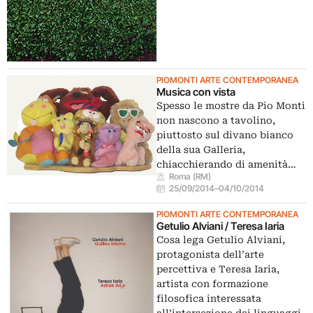
PIOMONTI ARTE CONTEMPORANEA
Musica con vista
Spesso le mostre da Pio Monti
non nascono a tavolino,
piuttosto sul divano bianco
della sua Galleria,
chiacchierando di amenità…
Roma (RM)
25/09/2014
–
04/10/2014
PIOMONTI ARTE CONTEMPORANEA
Getulio Alviani / Teresa Iaria
Cosa lega Getulio Alviani,
protagonista dell’arte
percettiva e Teresa Iaria,
artista con formazione
filosofica interessata