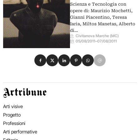
Scienza e Tecnologia con
opere di: Maurizio Mochetti,
Gianni Piacentino, Teresa
Iaria, Miltos Manetas, Alberto
di…
Civitanova Marche (MC)
05/08/2011
–
07/08/2011
Condividi su Facebook
Condividi su X
Condividi su LinkedIn
Condividi su Pinterest
Condividi su WhatsApp
Condividi su Email
Artribune
Arti visive
Progetto
Professioni
Arti performative