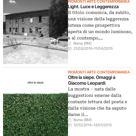
PIOMONTI ARTE CONTEMPORANEA
Light. Luce e Leggerezza
Il titolo comunica, da subito,
una visione della leggerezza
intesa come prospettiva
aperta di un mondo luminoso,
e al contempo,…
Roma (RM)
21/03/2015
–
11/04/2015
PIOMONTI ARTE CONTEMPORANEA
Oltre la siepe. Omaggi a
Giacomo Leopardi
La mostra – nata dalle
suggestioni emerse dalla
costante lettura del poeta e
dalla visione che ha saputo
darne il…
Roma (RM)
12/12/2014
–
13/01/2015