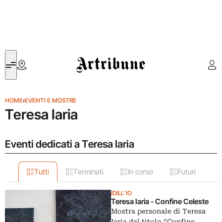
Artribune
HOME
›
EVENTI E MOSTRE
Teresa Iaria
Eventi dedicati a Teresa Iaria
Tutti
Terminati
In corso
Futuri
IDILL’IO
Teresa Iaria - Confine Celeste
Mostra personale di Teresa
Iaria dal titolo “Confine