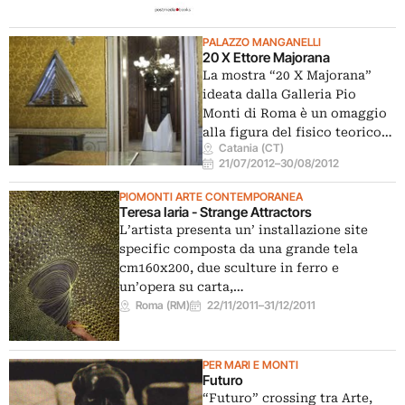
PALAZZO MANGANELLI
20 X Ettore Majorana
La mostra “20 X Majorana”
ideata dalla Galleria Pio
Monti di Roma è un omaggio
alla figura del fisico teorico…
Catania (CT)
21/07/2012
–
30/08/2012
PIOMONTI ARTE CONTEMPORANEA
Teresa Iaria - Strange Attractors
L’artista presenta un’ installazione site
specific composta da una grande tela
cm160x200, due sculture in ferro e
un’opera su carta,…
Roma (RM)
22/11/2011
–
31/12/2011
PER MARI E MONTI
Futuro
“Futuro” crossing tra Arte,