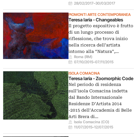
28/02/2017
–
30/03/2017
PIOMONTI ARTE CONTEMPORANEA
Teresa Iaria - Changeables
Il progetto espositivo è frutto
di un lungo processo di
riflessione, che trova inizio
nella ricerca dell’artista
intorno alla “Natura”,…
Roma (RM)
07/10/2015
–
07/11/2015
ISOLA COMACINA
Teresa Iaria - Zoomorphic Code
Nel periodo di residenza
sull’isola Comacina indetta
dal Bando Internazionale
Residenze D’Artista 2014
-2015 dell’Accademia di Belle
Arti Brera di…
Isola Comacina (CO)
11/07/2015
–
12/07/2015