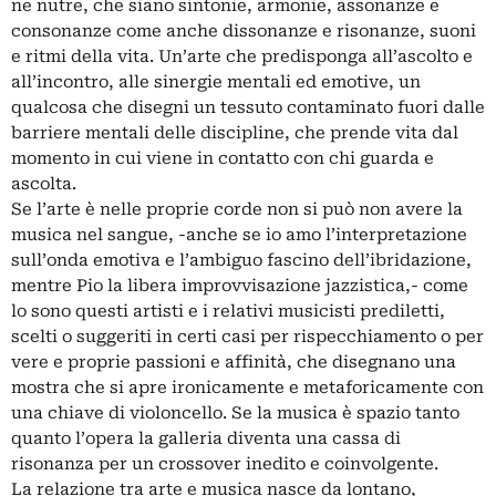
ne nutre, che siano sintonie, armonie, assonanze e
consonanze come anche dissonanze e risonanze, suoni
e ritmi della vita. Un’arte che predisponga all’ascolto e
all’incontro, alle sinergie mentali ed emotive, un
qualcosa che disegni un tessuto contaminato fuori dalle
barriere mentali delle discipline, che prende vita dal
momento in cui viene in contatto con chi guarda e
ascolta.
Se l’arte è nelle proprie corde non si può non avere la
musica nel sangue, -anche se io amo l’interpretazione
sull’onda emotiva e l’ambiguo fascino dell’ibridazione,
mentre Pio la libera improvvisazione jazzistica,- come
lo sono questi artisti e i relativi musicisti prediletti,
scelti o suggeriti in certi casi per rispecchiamento o per
vere e proprie passioni e affinità, che disegnano una
mostra che si apre ironicamente e metaforicamente con
una chiave di violoncello. Se la musica è spazio tanto
quanto l’opera la galleria diventa una cassa di
risonanza per un crossover inedito e coinvolgente.
La relazione tra arte e musica nasce da lontano,