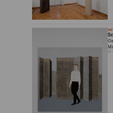
AR
Sc
Ga
Mi
di