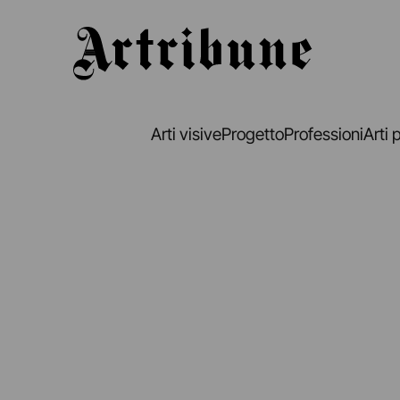
Artribune
Arti visive
Progetto
Professioni
Arti 