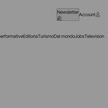
Newsletter
Account
performative
Editoria
Turismo
Dal mondo
Jobs
Television