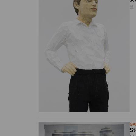
GA
St