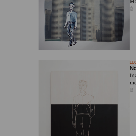
Mo
LU
No
In
mo