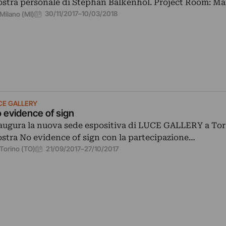
stra personale di Stephan Balkenhol. Project Room: Ma
30/11/2017
–
10/03/2018
Milano (MI)
CE GALLERY
 evidence of sign
augura la nuova sede espositiva di LUCE GALLERY a Tor
stra No evidence of sign con la partecipazione…
21/09/2017
–
27/10/2017
Torino (TO)