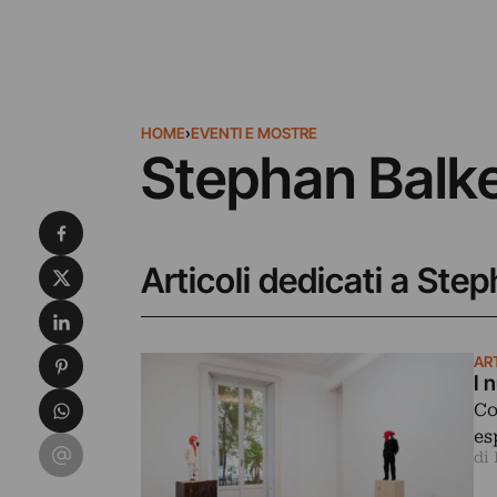
HOME
›
EVENTI E MOSTRE
Stephan Balk
Condividi su Facebook
Condividi su X
Articoli dedicati a Ste
Condividi su LinkedIn
Condividi su Pinterest
ART
I 
Condividi su WhatsApp
Co
es
Condividi su Email
di