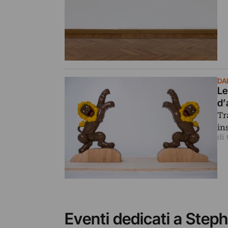
DA
Le
d’
Tr
in
di
Eventi dedicati a Step