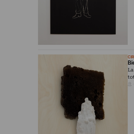
CI
Bi
La
to