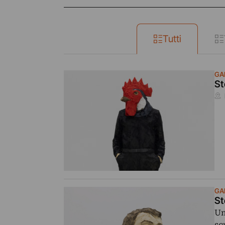
Tutti
GA
St
GA
St
Un
sc