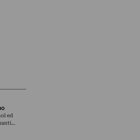
no
hol ed
santi…