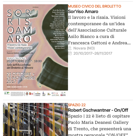
MUSEO CIVICO DEL BROLETTO
Sor'riso Amaro
Il lavoro e la risaia. Visioni
contemporanee da un’idea
dell’Associazione Culturale
Asilo Bianco a cura di
Francesca Gattoni e Andrea…
Novara (NO)
20/10/2017
–
26/11/2017
SPAZIO 22
Robert Gschwantner - On/Off
Spazio | 22 è lieto di ospitare
Paolo Maria Deanesi Gallery
di Trento, che presenterà una
mostra personale “ON/OFF”