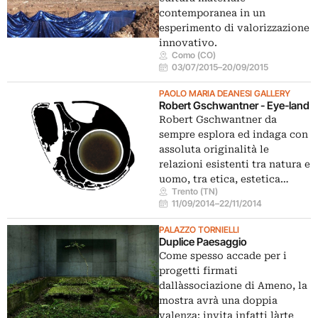
contemporanea in un
esperimento di valorizzazione
innovativo.
Como (CO)
03/07/2015
–
20/09/2015
PAOLO MARIA DEANESI GALLERY
Robert Gschwantner - Eye-land
Robert Gschwantner da
sempre esplora ed indaga con
assoluta originalità le
relazioni esistenti tra natura e
uomo, tra etica, estetica…
Trento (TN)
11/09/2014
–
22/11/2014
PALAZZO TORNIELLI
Duplice Paesaggio
Come spesso accade per i
progetti firmati
dall`associazione di Ameno, la
mostra avrà una doppia
valenza: invita infatti l`arte