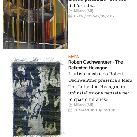
dell’artista…
Milano (MI)
07/06/2017
–
12/09/2017
MARS
Robert Gschwantner - The
Reflected Hexagon
L’artista austriaco Robert
Gschwantner presenta a Mars
The Reflected Hexagon in
un’installazione pensata per
lo spazio milanese.
Milano (MI)
20/04/2016
–
01/05/2016