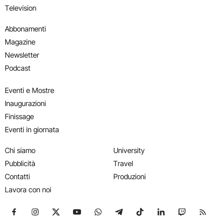
Television
Abbonamenti
Magazine
Newsletter
Podcast
Eventi e Mostre
Inaugurazioni
Finissage
Eventi in giornata
Chi siamo
University
Pubblicità
Travel
Contatti
Produzioni
Lavora con noi
Seguici su Facebook
Seguici su Instagram
Seguici su X
Seguici su YouTube
Seguici su WhatsApp
Seguici su Telegram
Seguici su TikTok
Seguici su Link
Seguici su
Segui