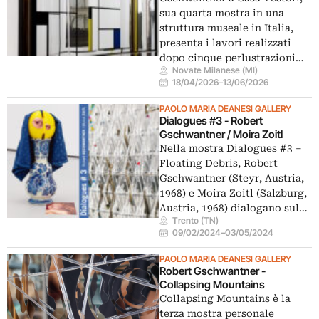
sua quarta mostra in una
struttura museale in Italia,
presenta i lavori realizzati
dopo cinque perlustrazioni…
Novate Milanese (MI)
18/04/2026
–
13/06/2026
PAOLO MARIA DEANESI GALLERY
Dialogues #3 - Robert
Gschwantner / Moira Zoitl
Nella mostra Dialogues #3 –
Floating Debris, Robert
Gschwantner (Steyr, Austria,
1968) e Moira Zoitl (Salzburg,
Austria, 1968) dialogano sul…
Trento (TN)
09/02/2024
–
03/05/2024
PAOLO MARIA DEANESI GALLERY
Robert Gschwantner -
Collapsing Mountains
Collapsing Mountains è la
terza mostra personale