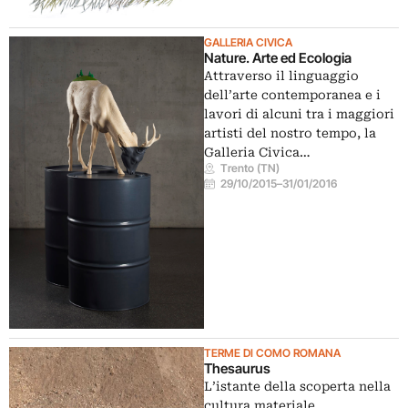
GALLERIA CIVICA
Nature. Arte ed Ecologia
Attraverso il linguaggio
dell’arte contemporanea e i
lavori di alcuni tra i maggiori
artisti del nostro tempo, la
Galleria Civica…
Trento (TN)
29/10/2015
–
31/01/2016
TERME DI COMO ROMANA
Thesaurus
L’istante della scoperta nella
cultura materiale