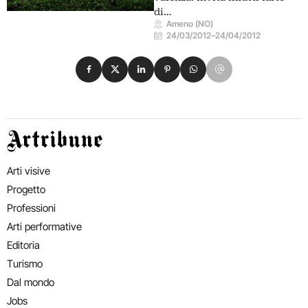
di…
Ameno (NO)
24/03/2012
–
24/04/2012
Condividi su Facebook
Condividi su X
Condividi su LinkedIn
Condividi su Pinterest
Condividi su WhatsApp
Condividi su Email
Artribune
Arti visive
Progetto
Professioni
Arti performative
Editoria
Turismo
Dal mondo
Jobs