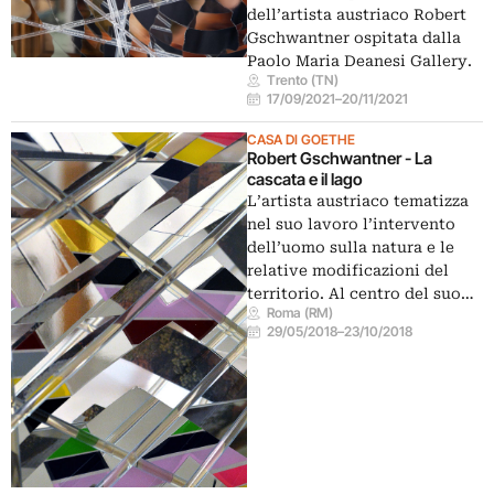
dell’artista austriaco Robert
Gschwantner ospitata dalla
Paolo Maria Deanesi Gallery.
Trento (TN)
17/09/2021
–
20/11/2021
CASA DI GOETHE
Robert Gschwantner - La
cascata e il lago
L’artista austriaco tematizza
nel suo lavoro l’intervento
dell’uomo sulla natura e le
relative modificazioni del
territorio. Al centro del suo…
Roma (RM)
29/05/2018
–
23/10/2018