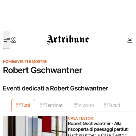
Artribune
HOME
›
EVENTI E MOSTRE
Robert Gschwantner
Eventi dedicati a Robert Gschwantner
Tutti
Terminati
In corso
Futuri
CASA TESTORI
Robert Gschwantner - Alla
riscoperta di paesaggi perduti
Gschwantner a Casa Testori,