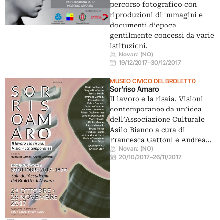
percorso fotografico con
riproduzioni di immagini e
documenti d’epoca
gentilmente concessi da varie
istituzioni.
Novara (NO)
19/12/2017
–
30/12/2017
MUSEO CIVICO DEL BROLETTO
Sor'riso Amaro
Il lavoro e la risaia. Visioni
contemporanee da un’idea
dell’Associazione Culturale
Asilo Bianco a cura di
Francesca Gattoni e Andrea…
Novara (NO)
20/10/2017
–
26/11/2017