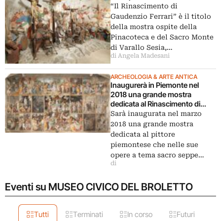
“Il Rinascimento di
Gaudenzio Ferrari” è il titolo
della mostra ospite della
Pinacoteca e del Sacro Monte
di Varallo Sesia,…
di Angela Madesani
ARCHEOLOGIA & ARTE ANTICA
Inaugurerà in Piemonte nel
2018 una grande mostra
dedicata al Rinascimento di
Gaudenzio Ferrari
Sarà inaugurata nel marzo
2018 una grande mostra
dedicata al pittore
piemontese che nelle sue
opere a tema sacro seppe…
di
Eventi su MUSEO CIVICO DEL BROLETTO
Tutti
Terminati
In corso
Futuri