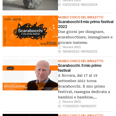
Novara (NO)
03/12/2023
–
18/02/2024
MUSEO CIVICO DEL BROLETTO
Scarabocchi il mio primo festival
2022
Due giorni per disegnare,
scarabocchiare, immaginare e
giocare insieme.
Novara (NO)
16/09/2022
–
19/09/2022
MUSEO CIVICO DEL BROLETTO
Scarabocchi. Il mio primo
festival
A Novara, dal 17 al 19
settembre 2021 torna
Scarabocchi. Il mio primo
festival, rassegna dedicata a
bambini e bambine,…
Novara (NO)
17/09/2021
–
19/09/2021
MUSEO CIVICO DEL BROLETTO