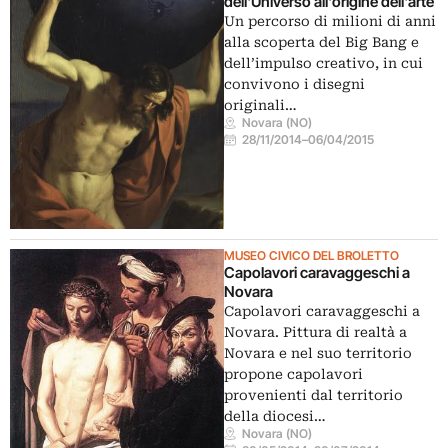
dell'Universo all'origine dell'arte
Un percorso di milioni di anni
alla scoperta del Big Bang e
dell’impulso creativo, in cui
convivono i disegni
originali…
Novara (NO)
28/11/2014
–
06/04/2015
MUSEO CIVICO DEL BROLETTO
Capolavori caravaggeschi a
Novara
Capolavori caravaggeschi a
Novara. Pittura di realtà a
Novara e nel suo territorio
propone capolavori
provenienti dal territorio
della diocesi…
Novara (NO)