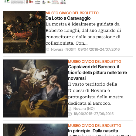
MUSEO CIVICO DEL BROLETTO
Da Lotto a Caravaggio
La mostra è idealmente guidata da
Roberto Longhi, dal suo sguardo di
conoscitore e dalla sua passione di
collezionista. Con…
Novara (NO)
09/04/2016
–
24/07/2016
MUSEO CIVICO DEL BROLETTO
Capolavori del Barocco. il
trionfo della pittura nelle terre
novaresi
Il vasto territorio della
Diocesi di Novara è
protagonista della mostra
dedicata al Barocco.
Novara (NO)
18/06/2015
–
27/09/2015
MUSEO CIVICO DEL BROLETTO
In principio. Dalla nascita