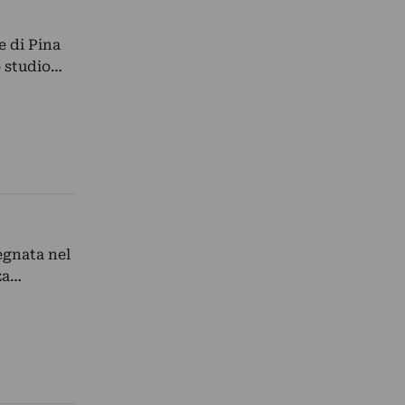
e di Pina
o studio…
egnata nel
za…