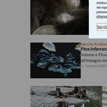
Artribun
nel ris
personal
informa
Iscri
RACCOLTE FRUGON
Pina Inferrer
Venere e Flora
all’insegna de
Genova (GE)
EX
Pi
Es
pa