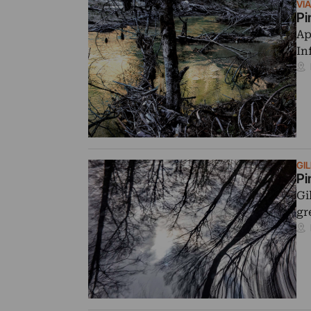
VI
Pi
Ap
In
GI
Pi
Gi
gr