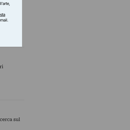
l'arte,
sta
email.
ri
icerca sul