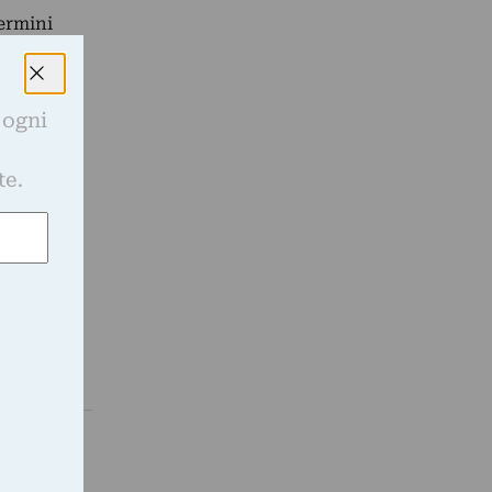
termini
ginazione
 ogni
e
te.