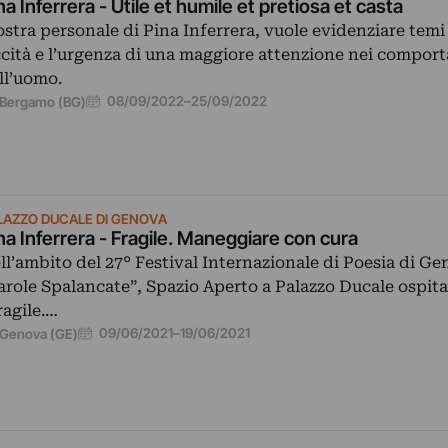
na Inferrera - Utile et humile et pretiosa et casta
stra personale di Pina Inferrera, vuole evidenziare temi l
ccità e l’urgenza di una maggiore attenzione nei compor
ll’uomo.
08/09/2022
–
25/09/2022
Bergamo (BG)
LAZZO DUCALE DI GENOVA
na Inferrera - Fragile. Maneggiare con cura
ll’ambito del 27° Festival Internazionale di Poesia di G
arole Spalancate”, Spazio Aperto a Palazzo Ducale ospita
ragile.…
09/06/2021
–
19/06/2021
Genova (GE)