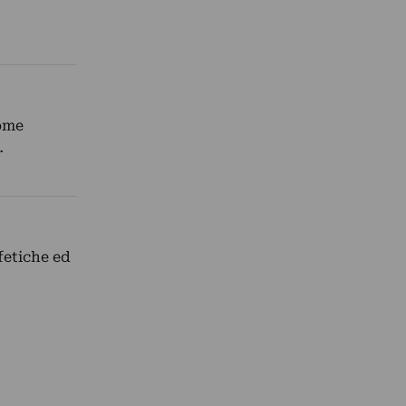
Come
…
fetiche ed