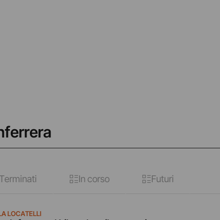
nferrera
Terminati
In corso
Futuri
LA LOCATELLI