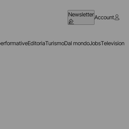
Newsletter
Account
performative
Editoria
Turismo
Dal mondo
Jobs
Television