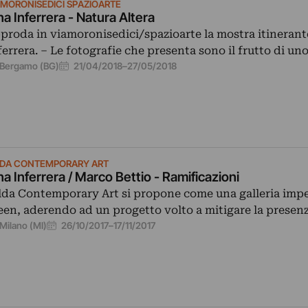
AMORONISEDICI SPAZIOARTE
na Inferrera - Natura Altera
proda in viamoronisedici/spazioarte la mostra itinerant
ferrera. – Le fotografie che presenta sono il frutto di un
21/04/2018
–
27/05/2018
Bergamo (BG)
LDA CONTEMPORARY ART
na Inferrera / Marco Bettio - Ramificazioni
lda Contemporary Art si propone come una galleria imp
een, aderendo ad un progetto volto a mitigare la presen
26/10/2017
–
17/11/2017
Milano (MI)