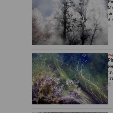
Pi
Mo
si
de
PA
Pi
Ne
“P
“F