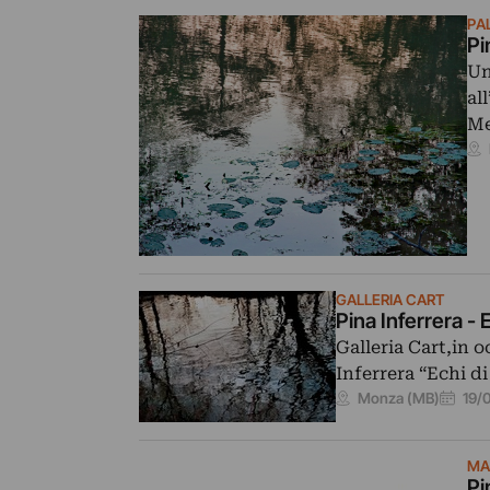
PA
Pi
Un
al
Me
GALLERIA CART
Pina Inferrera -
Galleria Cart,in
Inferrera “Echi 
19/
Monza (MB)
MA
Pi