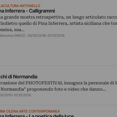
LACULTURA ANTONELLO
na Inferrera - Calligrammi
a grande mostra retrospettiva, un lungo articolato racc
l’indietro quello di Pina Inferrera, artista siciliana che to
ssina, sua…
29/10/2016
–
27/11/2016
Messina (ME)
 Echi di Normandia
 occasione del PHOTOFESTIVAL inaugura la personale di 
di Normandia” proponendo foto e video che danno…
09/2015
–
31/10/2015
RIA CILENA ARTE CONTEMPORANEA
na Inferrera - La poetica della luce