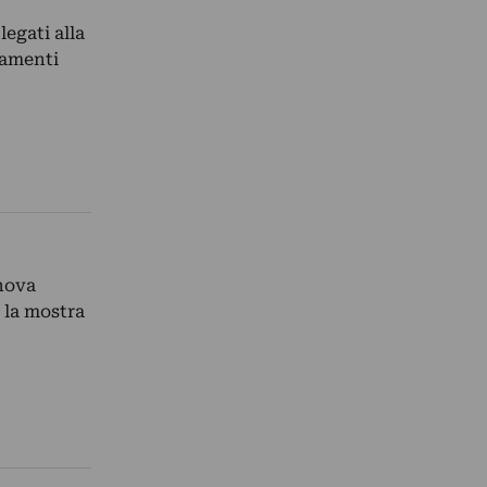
egati alla
tamenti
enova
 la mostra