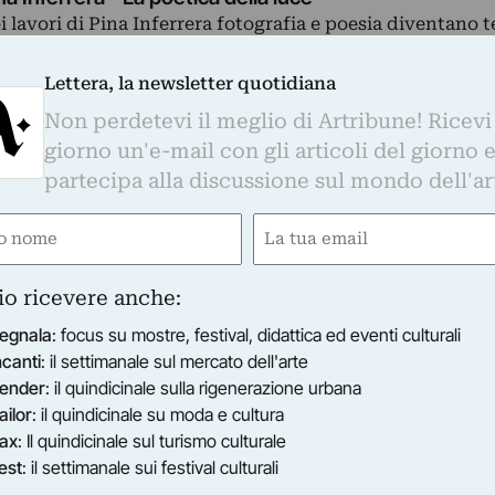
i lavori di Pina Inferrera fotografia e poesia diventano 
tercambiabili che nutrono i nostri occhi, la nostra imma
…
Lettera, la newsletter quotidiana
05/06/2015
–
05/07/2015
Milano (MI)
Non perdetevi il meglio di Artribune! Ricevi
giorno un'e-mail con gli articoli del giorno 
partecipa alla discussione sul mondo dell'ar
e
Email
ired)
(Required)
io ricevere anche:
egnala
: focus su mostre, festival, didattica ed eventi culturali
ncanti
: il settimanale sul mercato dell'arte
ender
: il quindicinale sulla rigenerazione urbana
ailor
: il quindicinale su moda e cultura
ax
: Il quindicinale sul turismo culturale
LLIMYA
na Inferrera - OroLuce
est
: il settimanale sui festival culturali
oLuce personale dell’artista Pina Inferrera.