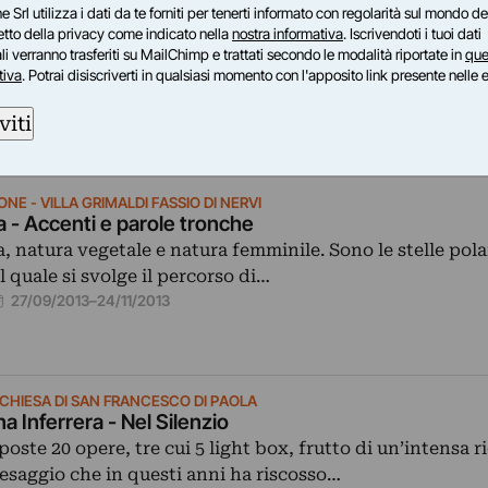
e Srl utilizza i dati da te forniti per tenerti informato con regolarità sul mondo del
12/11/2013
–
21/12/2013
petto della privacy come indicato nella
nostra informativa
. Iscrivendoti i tuoi dati
i verranno trasferiti su MailChimp e trattati secondo le modalità riportate in
que
tiva
. Potrai disiscriverti in qualsiasi momento con l'apposito link presente nelle 
viti
E - VILLA GRIMALDI FASSIO DI NERVI
a - Accenti e parole tronche
, natura vegetale e natura femminile. Sono le stelle pola
l quale si svolge il percorso di…
27/09/2013
–
24/11/2013
 CHIESA DI SAN FRANCESCO DI PAOLA
na Inferrera - Nel Silenzio
poste 20 opere, tre cui 5 light box, frutto di un’intensa r
esaggio che in questi anni ha riscosso…