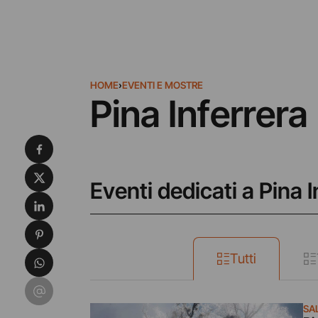
HOME
›
EVENTI E MOSTRE
Pina Inferrera
Condividi su Facebook
Condividi su X
Eventi dedicati a Pina I
Condividi su LinkedIn
Condividi su Pinterest
Condividi su WhatsApp
Tutti
Condividi su Email
SA