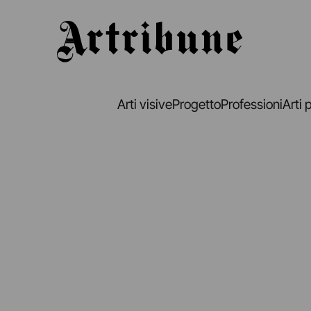
Artribune
Arti visive
Progetto
Professioni
Arti 