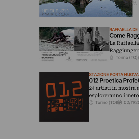
RAFFAELLA DE
Come Ragg
La Raffaell
Raggiungerti
Torino (TO)
STAZIONE PORTA NUOVA
012 Proetica Profe
24 artisti in mostra
esploreranno i meto
02/11/2
Torino (TO)