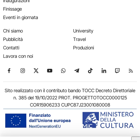
Inaugurazioni
Finissage
Eventi in giornata
Chi siamo
University
Pubblicità
Travel
Contatti
Produzioni
Lavora con noi
Seguici su Facebook
Seguici su Instagram
Seguici su X
Seguici su YouTube
Seguici su WhatsApp
Seguici su Telegram
Seguici su TikTok
Seguici su Link
Seguici su
Segui
Sito realizzato con il contributo bando TOCC Decreto Direttoriale
n. 385 del 19/10/2022 PROT. PROGETTOTOCC0000125
COR15906233 CUPC87J23001080008