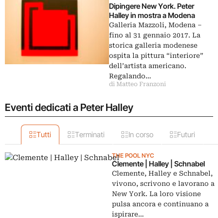
Dipingere New York. Peter
Halley in mostra a Modena
Galleria Mazzoli, Modena –
fino al 31 gennaio 2017. La
storica galleria modenese
ospita la pittura “interiore”
dell’artista americano.
Regalando…
di Matteo Franzoni
Eventi dedicati a Peter Halley
Tutti
Terminati
In corso
Futuri
THE POOL NYC
Clemente | Halley | Schnabel
Clemente, Halley e Schnabel,
vivono, scrivono e lavorano a
New York. La loro visione
pulsa ancora e continuano a
ispirare…