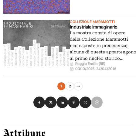
COLLEZIONE MARAMOTTI
Industriale immaginario
La mostra consta di opere
della Collezione Maramotti
mai esposte in precedenza;
alcune di queste appartengon
al primo nucleo storico…
Reggio Emilia (RE)
03/10/2015
–
24/04/2016
Navigazione eventi
1
2
Pagina successiva
Condividi su Facebook
Condividi su X
Condividi su LinkedIn
Condividi su Pinterest
Condividi su WhatsApp
Condividi su Email
Artribune