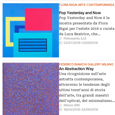
FLORA BIGAI ARTE CONTEMPORANEA
1
Pop Yesterday and Now
Pop Yesterday and Now è la
mostra presentata da Flora
Bigai per l’estate 2016 e curata
da Luca Beatrice, che…
Pietrasanta (LU)
02/07/2016
–
12/09/2016
FEDERICO BIANCHI GALLERY MILANO
An Abstraction Way
Una ricognizione sull’arte
astratta contemporanea,
attraverso le tendenze degli
ultimi trent’anni di storia
dell’arte, tra grandi maestri
dell’optical, del minimalismo
Milano (MI)
16/04/2016
–
24/06/2016