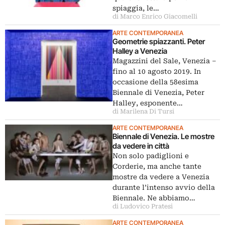
spiaggia, le…
di Marco Enrico Giacomelli
ARTE CONTEMPORANEA
Geometrie spiazzanti. Peter
Halley a Venezia
Magazzini del Sale, Venezia ‒
fino al 10 agosto 2019. In
occasione della 58esima
Biennale di Venezia, Peter
Halley, esponente…
di Marilena Di Tursi
ARTE CONTEMPORANEA
Biennale di Venezia. Le mostre
da vedere in città
Non solo padiglioni e
Corderie, ma anche tante
mostre da vedere a Venezia
durante l’intenso avvio della
Biennale. Ne abbiamo…
di Ludovico Pratesi
ARTE CONTEMPORANEA