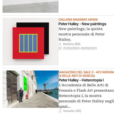
GALLERIA MASSIMO MININI
Peter Halley - New paintings
New paintings, la quinta
mostra personale di Peter
Halley.
Brescia (BS)
27/02/2021
–
31/05/2021
MAGAZZINO DEL SALE 3 - ACCADEMI
DI BELLE ARTI DI VENEZIA
Peter Halley - Heterotopia I
L’Accademia di Belle Arti di
Venezia e Flash Art presentan
Heterotopia I, la mostra
personale di Peter Halley negl
spazi…
Venezia (VE)