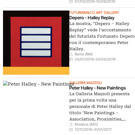
07/05/2019
–
10/08/2019
FUTURISM&CO ART GALLERY
Depero - Halley Replay
La mostra, “Depero – Halley
Replay” vede l’accostamento
del futurista Fortunato Deper
con il contemporaneo Peter
Halley.
Roma (RM)
24/01/2019
–
24/04/2019
GALLERIA MAZZOLI
Peter Halley - New Paintings
La Galleria Mazzoli presenta
per la prima volta una
personale di Peter Halley dal
titolo ‘New Paintings –
Association, Proximities,…
Modena (MO)
12/11/2016
–
31/01/2017