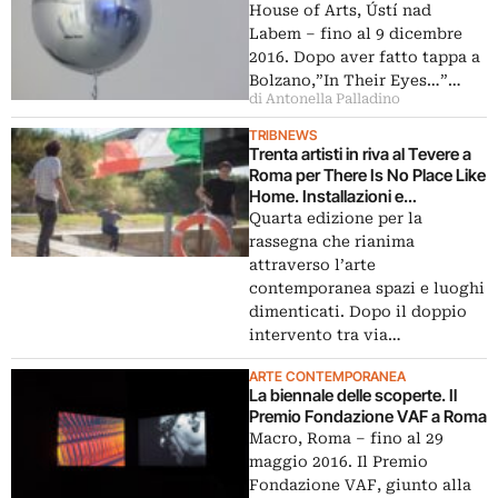
House of Arts, Ústí nad
Labem – fino al 9 dicembre
2016. Dopo aver fatto tappa a
Bolzano,”In Their Eyes…”…
di Antonella Palladino
TRIBNEWS
Trenta artisti in riva al Tevere a
Roma per There Is No Place Like
Home. Installazioni e
videoproiezioni sotto il Ponte
Quarta edizione per la
Marconi
rassegna che rianima
attraverso l’arte
contemporanea spazi e luoghi
dimenticati. Dopo il doppio
intervento tra via…
ARTE CONTEMPORANEA
La biennale delle scoperte. Il
Premio Fondazione VAF a Roma
Macro, Roma – fino al 29
maggio 2016. Il Premio
Fondazione VAF, giunto alla