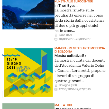
KUNSTHALLE EUROCENTER
In Their Eyes...
La mostra riflette sulle
peculiarità emerse nel corso
della storia dalla coesistenza
di due o più gruppi etnici
nelle zone…
Lana (BZ)
10/09/2016
–
25/09/2016
MAMBO - MUSEO D'ARTE MODERNA
DI BOLOGNA
Mostra collettiva Ex
La mostra, curata dai docenti
dell’Accademia Valerio Dehò
e Carmen Lorenzetti, propone
i lavori di un gruppo di
quattro giovani…
Bologna (BO)
17/06/2016
–
17/07/2016
MATTATOIO