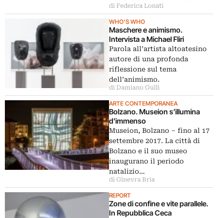
di Federica Lonati
WHO'S WHO
Maschere e animismo.
Intervista a Michael Fliri
Parola all’artista altoatesino
autore di una profonda
riflessione sul tema
dell’animismo.
di Damiano Gullì
ARTE CONTEMPORANEA
Bolzano. Museion s’illumina
d’immenso
Museion, Bolzano – fino al 17
settembre 2017. La città di
Bolzano e il suo museo
inaugurano il periodo
natalizio…
di Ginevra Bria
REPORT
Zone di confine e vite parallele.
In Repubblica Ceca