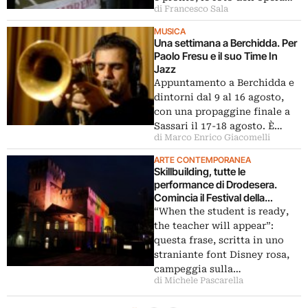
di Francesco Sala
MUSICA
Una settimana a Berchidda. Per
Paolo Fresu e il suo Time In
Jazz
Appuntamento a Berchidda e
dintorni dal 9 al 16 agosto,
con una propaggine finale a
Sassari il 17-18 agosto. È…
di Marco Enrico Giacomelli
ARTE CONTEMPORANEA
Skillbuilding, tutte le
performance di Drodesera.
Comincia il Festival della
Centrale Fies, a Dro. Da Jérôme
“When the student is ready,
Bel a Erna Ómarsdóttir, con
the teacher will appear”:
l’addio dei Pathosformel
questa frase, scritta in uno
straniante font Disney rosa,
campeggia sulla…
di Michele Pascarella