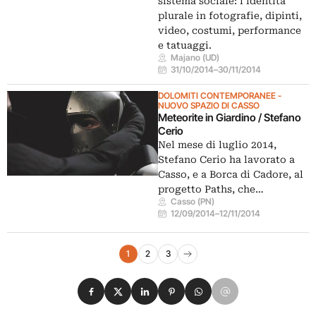
sistema sociale: l’identità
plurale in fotografie, dipinti,
video, costumi, performance
e tatuaggi.
Majano (UD)
31/10/2014
–
30/11/2014
DOLOMITI CONTEMPORANEE -
NUOVO SPAZIO DI CASSO
Meteorite in Giardino / Stefano
Cerio
Nel mese di luglio 2014,
Stefano Cerio ha lavorato a
Casso, e a Borca di Cadore, al
progetto Paths, che…
Casso (PN)
12/09/2014
–
12/11/2014
Navigazione eventi
1
2
3
Pagina successiva
Condividi su Facebook
Condividi su X
Condividi su LinkedIn
Condividi su Pinterest
Condividi su WhatsApp
Condividi su Email