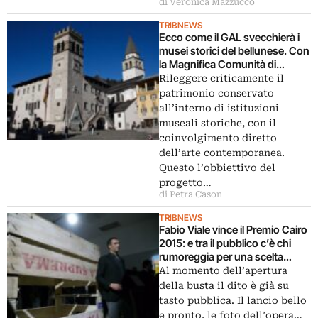
di Veronica Mazzucco
TRIBNEWS
Ecco come il GAL svecchierà i
musei storici del bellunese. Con
la Magnifica Comunità di
Cadore, Dolomiti
Rileggere criticamente il
Contemporanee e il Museo
patrimonio conservato
Rimoldi, e gli artisti Tomé,
all’interno di istituzioni
Degiorgis e Fliri
museali storiche, con il
coinvolgimento diretto
dell’arte contemporanea.
Questo l’obbiettivo del
progetto…
di Petra Cason
TRIBNEWS
Fabio Viale vince il Premio Cairo
2015: e tra il pubblico c’è chi
rumoreggia per una scelta
tutt’altro che a sorpresa
Al momento dell’apertura
della busta il dito è già su
tasto pubblica. Il lancio bello
e pronto, le foto dell’opera…