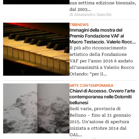
sua settima edizione biennale,
dal 2003…
di Alessandro Iazeolla
TRIBNEWS
Immagini della mostra del
Premio Fondazione VAF al
Macro Testaccio. Valerio Rocco
Orlando ha vinto l’edizione 2016
Il più alto riconoscimento
artistico della Fondazione
VAF per l’anno 2016 è andato
all’unanimità a Valerio Rocco
Orlando: “per il…
ARTE CONTEMPORANEA
Chiavi di Accesso. Ovvero l’arte
contemporanea nelle Dolomiti
bellunesi
Sedi varie, provincia di
Belluno – fino al 31 gennaio
2015. Un’azione di apertura
iniziata a ottobre 2014 dal
GAL…