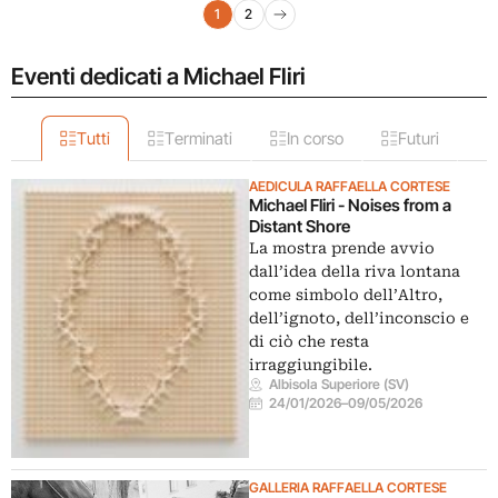
Navigazione articoli
1
2
Pagina successiva
Eventi dedicati a Michael Fliri
Tutti
Terminati
In corso
Futuri
AEDICULA RAFFAELLA CORTESE
Michael Fliri - Noises from a
Distant Shore
La mostra prende avvio
dall’idea della riva lontana
come simbolo dell’Altro,
dell’ignoto, dell’inconscio e
di ciò che resta
irraggiungibile.
Albisola Superiore (SV)
24/01/2026
–
09/05/2026
GALLERIA RAFFAELLA CORTESE