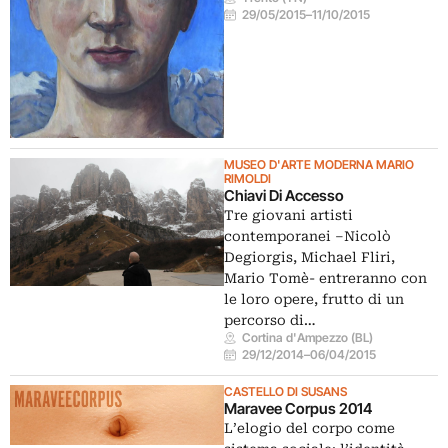
29/05/2015
–
11/10/2015
MUSEO D'ARTE MODERNA MARIO
RIMOLDI
Chiavi Di Accesso
Tre giovani artisti
contemporanei –Nicolò
Degiorgis, Michael Fliri,
Mario Tomè- entreranno con
le loro opere, frutto di un
percorso di…
Cortina d'Ampezzo (BL)
29/12/2014
–
06/04/2015
CASTELLO DI SUSANS
Maravee Corpus 2014
L’elogio del corpo come