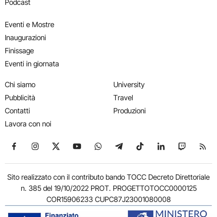
Podcast
Eventi e Mostre
Inaugurazioni
Finissage
Eventi in giornata
Chi siamo
University
Pubblicità
Travel
Contatti
Produzioni
Lavora con noi
Seguici su Facebook
Seguici su Instagram
Seguici su X
Seguici su YouTube
Seguici su WhatsApp
Seguici su Telegram
Seguici su TikTok
Seguici su Link
Seguici su
Segui
Sito realizzato con il contributo bando TOCC Decreto Direttoriale
n. 385 del 19/10/2022 PROT. PROGETTOTOCC0000125
COR15906233 CUPC87J23001080008