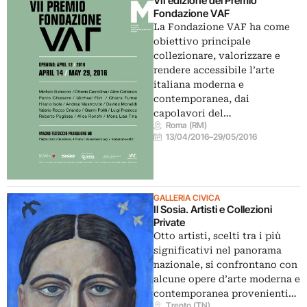
VII edizione del Premio
Fondazione VAF
La Fondazione VAF ha come
obiettivo principale
collezionare, valorizzare e
rendere accessibile l’arte
italiana moderna e
contemporanea, dai
capolavori del…
Roma (RM)
13/04/2016
–
29/05/2016
GALLERIA CIVICA
Il Sosia. Artisti e Collezioni
Private
Otto artisti, scelti tra i più
significativi nel panorama
nazionale, si confrontano con
alcune opere d’arte moderna e
contemporanea provenienti…
Trento (TN)