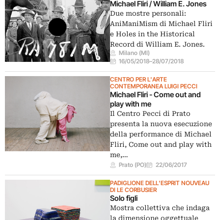
Michael Fliri / William E. Jones
Due mostre personali:
AniManiMism di Michael Fliri
e Holes in the Historical
Record di William E. Jones.
Milano (MI)
16/05/2018
–
28/07/2018
CENTRO PER L'ARTE
CONTEMPORANEA LUIGI PECCI
Michael Fliri - Come out and
play with me
Il Centro Pecci di Prato
presenta la nuova esecuzione
della performance di Michael
Fliri, Come out and play with
me,…
Prato (PO)
22/06/2017
PADIGLIONE DELL'ESPRIT NOUVEAU
DI LE CORBUSIER
Solo figli
Mostra collettiva che indaga
la dimensione oggettuale