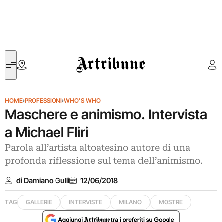
Artribune
HOME
›
PROFESSIONI
›
WHO'S WHO
Maschere e animismo. Intervista
a Michael Fliri
Parola all’artista altoatesino autore di una
profonda riflessione sul tema dell’animismo.
di Damiano Gullì
12/06/2018
TAG
GALLERIE
INTERVISTE
MILANO
MOSTRE