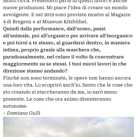
molto ricca. Presenterò parte di questi lavori e anche
nuove produzioni. Mi piace l’idea di creare un mondo
avvolgente. E nel 2019 sono previste mostre al Magazin
4 di Bregenz e al Museum Kitzbühel.
Quindi dalla performance, dall’uomo, passi
all’animale, poi all’organico per arrivare all’inorganico
e poi torni a te stesso, al guardarsi dentro, in maniera
intima, proprio grazie alla maschera che,
paradossalmente, nel celare il volto fa concentrare
maggiormente su se stessi. I tuoi nuovi lavori in che
direzione stanno andando?
Finché non sono terminate, le opere non hanno ancora
una loro vita. Lo scoprirò anch’io. Sento che le cose che
sto creando si staccheranno da me, io sarò meno
presente. Le cose che ora animo diventeranno
autonome.
‒ Damiano Gullì