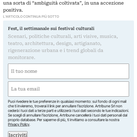
una sorta di “ambiguità coltivata”, in una accezione
positiva.
L'ARTICOLO CONTINUA PIÙ SOTTO
Fest, il settimanale sui festival culturali
Scenari, politiche culturali, arti visive, musica,
teatro, architettura, design, artigianato,
rigenerazione urbana e i trend globali da
monitorare.
Nome
(Required)
First
Email
(Required)
Puoi rivedere le tue preferenze in qualsiasi momento: sul fondo di ogni mail
che ti invieremo, troverai il link per annullare l’iscrizione. Artribune Srl non
cederà i tuoi dati a terze parti e utilizzerà i tuoi dati secondo le tue indicazioni.
Se scegli di annullare l’iscrizione, Artribune cancellerà i tuoi dati personali dal
proprio database. Per saperne di più, ti invitiamo a consultare la nostra
Privacy Policy
.
Iscriviti