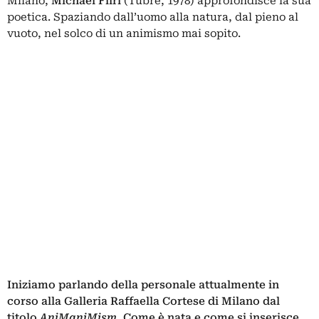
Milano,
Michael Fliri
(Tubre, 1978) approfondisce la sua
poetica. Spaziando dall’uomo alla natura, dal pieno al
vuoto, nel solco di un animismo mai sopito.
Iniziamo parlando della personale attualmente in
corso alla Galleria Raffaella Cortese di Milano dal
titolo
AniManiMism
. Come è nata e come si inserisce