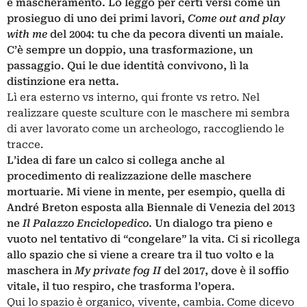
e mascheramento. Lo leggo per certi versi come un
prosieguo di uno dei primi lavori,
Come out and play
with me
del 2004: tu che da pecora diventi un maiale.
C’è sempre un doppio, una trasformazione, un
passaggio. Qui le due identità convivono, lì la
distinzione era netta.
Lì era esterno vs interno, qui fronte vs retro. Nel
realizzare queste sculture con le maschere mi sembra
di aver lavorato come un archeologo, raccogliendo le
tracce.
L’idea di fare un calco si collega anche al
procedimento di realizzazione delle maschere
mortuarie. Mi viene in mente, per esempio, quella di
André Breton esposta alla Biennale di Venezia del 2013
ne
Il Palazzo Enciclopedico
. Un dialogo tra pieno e
vuoto nel tentativo di “congelare” la vita. Ci si ricollega
allo spazio che si viene a creare tra il tuo volto e la
maschera in
My private fog II
del 2017, dove è il soffio
vitale, il tuo respiro, che trasforma l’opera.
Qui lo spazio è organico, vivente, cambia. Come dicevo