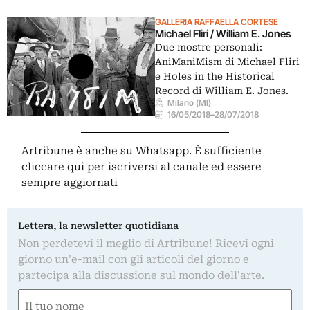
GALLERIA RAFFAELLA CORTESE
Michael Fliri / William E. Jones
Due mostre personali:
AniManiMism di Michael Fliri
e Holes in the Historical
Record di William E. Jones.
Milano (MI)
16/05/2018
–
28/07/2018
Artribune è anche su Whatsapp. È sufficiente
cliccare qui
per iscriversi al canale ed essere
sempre aggiornati
Lettera, la newsletter quotidiana
Non perdetevi il meglio di Artribune! Ricevi ogni
giorno un'e-mail con gli articoli del giorno e
partecipa alla discussione sul mondo dell'arte.
Nome