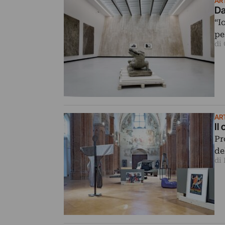
AR
Da
“I
pe
di 
AR
Il
Pr
de
di