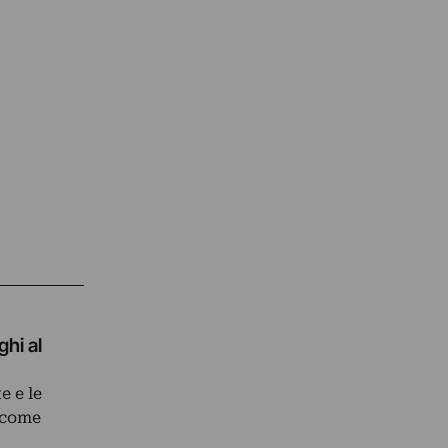
hi al
e e le
e come