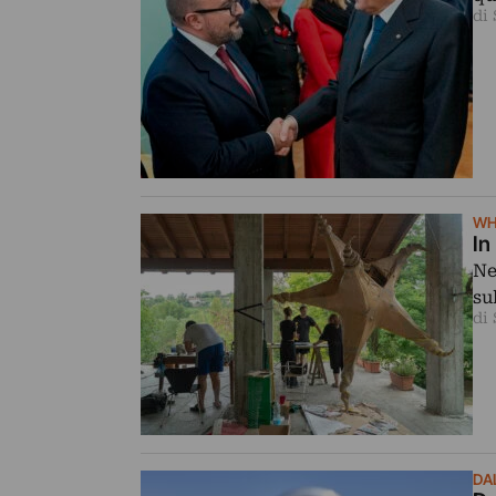
di
WH
In
Ne
su
di 
DA