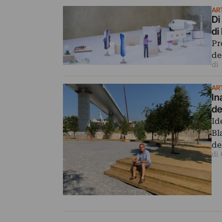
AR
Di
di
Pr
de
di
AR
In
de
Id
Bl
de
di