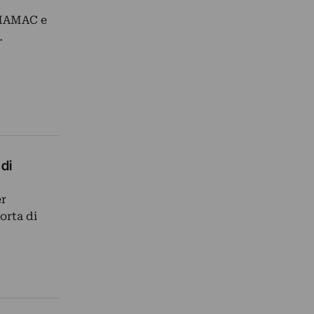
l MAMAC e
…
di
er
orta di