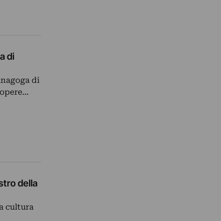
a di
Sinagoga di
 opere…
tro della
a cultura