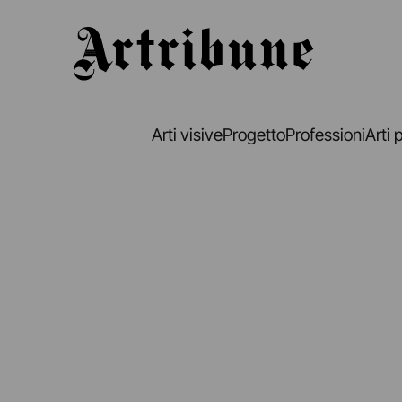
Artribune
Arti visive
Progetto
Professioni
Arti 