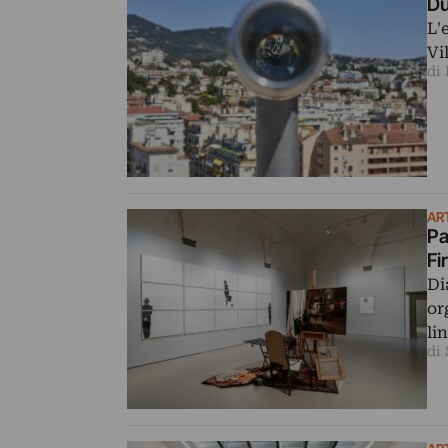
Du
L'
Vi
di
AR
Pa
Fi
Di
or
li
di