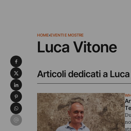
HOME
›
EVENTI E MOSTRE
Luca Vitone
Condividi su Facebook
Condividi su X
Articoli dedicati a Luc
Condividi su LinkedIn
Condividi su Pinterest
WH
Ar
Condividi su WhatsApp
Te
Du
Condividi su Email
no
st