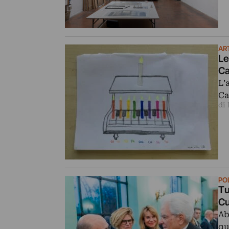
AR
Le
Ca
L’
Ca
di
PO
Tu
Cu
Ab
qu