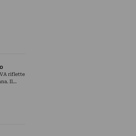
to
VA riflette
ana. Il…