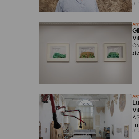
di
AR
Gl
Vi
Co
ri
AR
Lu
Vi
A 
“r
di