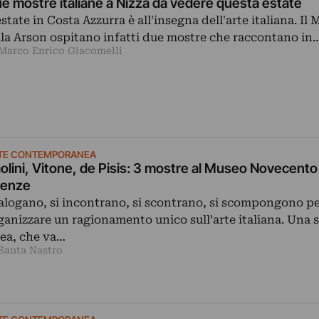
e mostre italiane a Nizza da vedere questa estate
estate in Costa Azzurra è all'insegna dell'arte italiana. I
lla Arson ospitano infatti due mostre che raccontano in
 Marco Enrico Giacomelli
TE CONTEMPORANEA
olini, Vitone, de Pisis: 3 mostre al Museo Novecento 
renze
alogano, si incontrano, si scontrano, si scompongono p
ganizzare un ragionamento unico sull’arte italiana. Una s
nea, che va…
 Santa Nastro