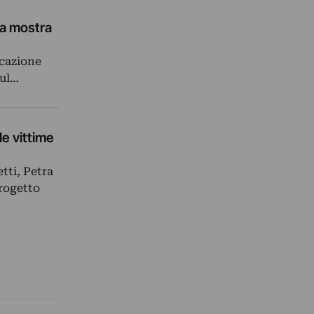
la mostra
cazione
sul…
e vittime
tti, Petra
progetto