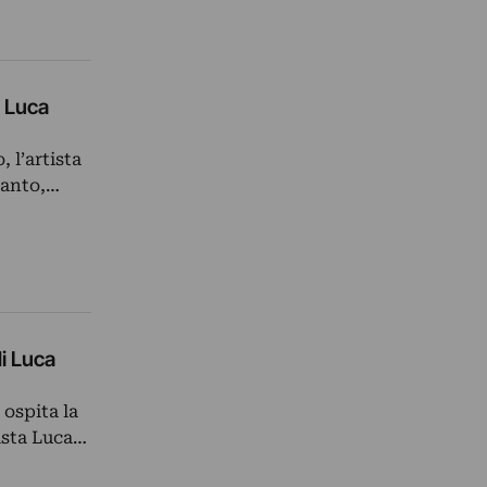
i Luca
 l’artista
ianto,…
i Luca
 ospita la
tista Luca…