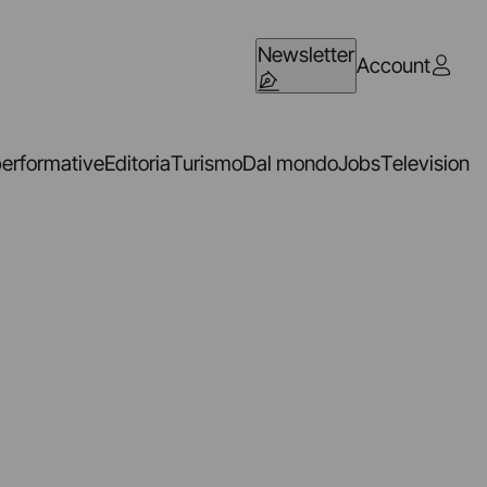
Newsletter
Account
performative
Editoria
Turismo
Dal mondo
Jobs
Television