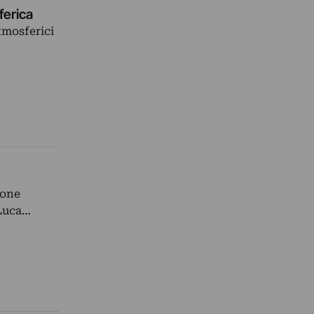
ferica
atmosferici
ione
 Luca…