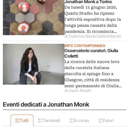
Jonathan Monk a Torino
Da lunedì 15 giugno 2020,
Quartz Studio ha ripreso
l’attività espositiva dopo la
lunga pausa causata dalla
pandemia. Si ricomincia…
di Federica Maria Giallombardo
ARTE CONTEMPORANEA
Osservatorio curatori. Giulia
Colletti
La ricerca delle nuove leve
della curatela italiana
stavolta si spinge fino a
Glasgow, città di residenza
semi-permanente di Giulia…
di Dario Moalli
Eventi dedicati a Jonathan Monk
Tutti
Terminati
In corso
Futuri