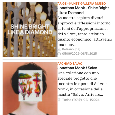
AR/GE - KUNST GALLERIA MUSEO
Jonathan Monk - Shine Bright
Like a Diamond
La mostra esplora diversi
approcci e riflessioni intorno
ai temi dell’appropriazione,
del valore, tanto artistico
quanto economico, attraverso
una nuova…
Bolzano (BZ)
05/09/2025
–
08/11/2025
ARCHIVIO SALVO
Jonathan Monk / Salvo
Una colazione con uno
speciale progetto che
incontra le opere di Salvo e
Monk, in occasione della
mostra “Salvo. Arrivare…
Torino (TO)
02/11/2024