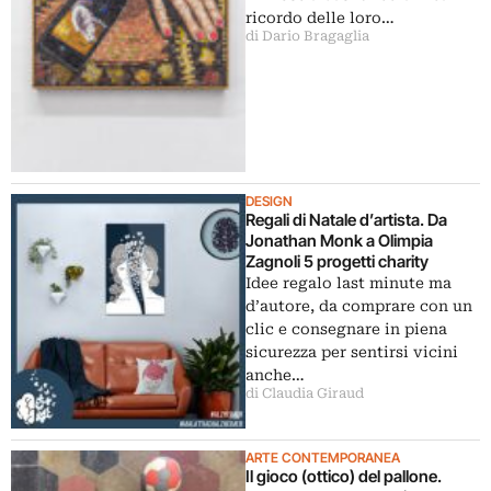
ricordo delle loro…
di Dario Bragaglia
DESIGN
Regali di Natale d’artista. Da
Jonathan Monk a Olimpia
Zagnoli 5 progetti charity
Idee regalo last minute ma
d’autore, da comprare con un
clic e consegnare in piena
sicurezza per sentirsi vicini
anche…
di Claudia Giraud
ARTE CONTEMPORANEA
Il gioco (ottico) del pallone.