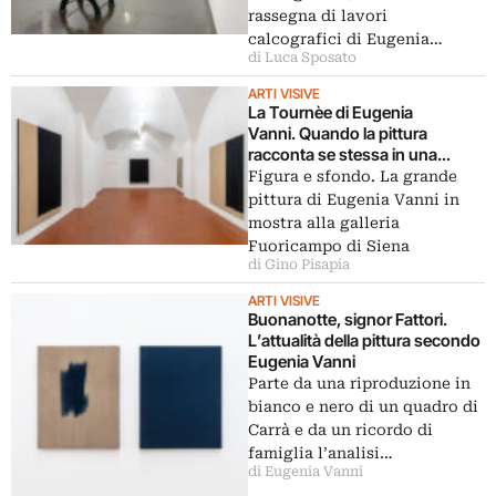
rassegna di lavori
calcografici di Eugenia…
di Luca Sposato
ARTI VISIVE
La Tournèe di Eugenia
Vanni. Quando la pittura
racconta se stessa in una
mostra a Siena
Figura e sfondo. La grande
pittura di Eugenia Vanni in
mostra alla galleria
Fuoricampo di Siena
di Gino Pisapia
ARTI VISIVE
Buonanotte, signor Fattori.
L’attualità della pittura secondo
Eugenia Vanni
Parte da una riproduzione in
bianco e nero di un quadro di
Carrà e da un ricordo di
famiglia l’analisi…
di Eugenia Vanni