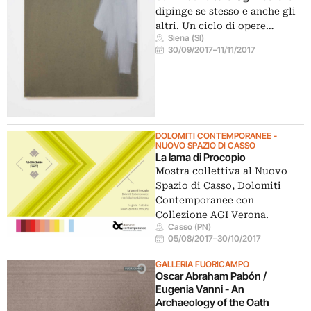
dipinge se stesso e anche gli
altri. Un ciclo di opere…
Siena (SI)
30/09/2017
–
11/11/2017
DOLOMITI CONTEMPORANEE -
NUOVO SPAZIO DI CASSO
La lama di Procopio
Mostra collettiva al Nuovo
Spazio di Casso, Dolomiti
Contemporanee con
Collezione AGI Verona.
Casso (PN)
05/08/2017
–
30/10/2017
GALLERIA FUORICAMPO
Oscar Abraham Pabón /
Eugenia Vanni - An
Archaeology of the Oath