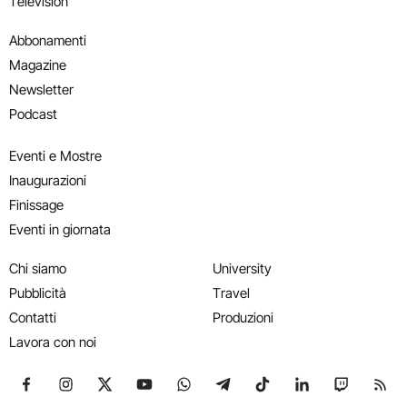
Television
Abbonamenti
Magazine
Newsletter
Podcast
Eventi e Mostre
Inaugurazioni
Finissage
Eventi in giornata
Chi siamo
University
Pubblicità
Travel
Contatti
Produzioni
Lavora con noi
Seguici su Facebook
Seguici su Instagram
Seguici su X
Seguici su YouTube
Seguici su WhatsApp
Seguici su Telegram
Seguici su TikTok
Seguici su Link
Seguici su
Segui