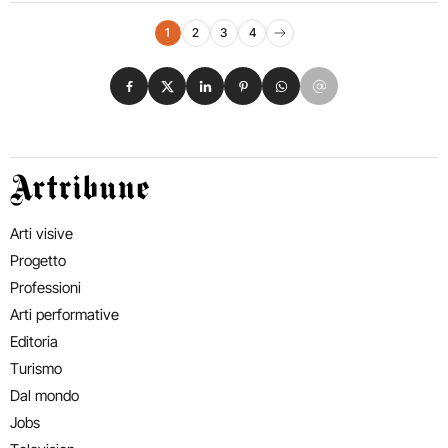
Navigazione eventi
1
2
3
4
Pagina successiva
Condividi su Facebook
Condividi su X
Condividi su LinkedIn
Condividi su Pinterest
Condividi su WhatsApp
Condividi su Email
Artribune
Arti visive
Progetto
Professioni
Arti performative
Editoria
Turismo
Dal mondo
Jobs