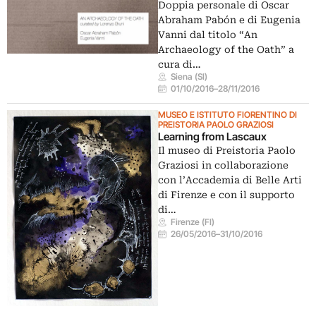
Doppia personale di Oscar
Abraham Pabón e di Eugenia
Vanni dal titolo “An
Archaeology of the Oath” a
cura di…
Siena (SI)
01/10/2016
–
28/11/2016
MUSEO E ISTITUTO FIORENTINO DI
PREISTORIA PAOLO GRAZIOSI
Learning from Lascaux
Il museo di Preistoria Paolo
Graziosi in collaborazione
con l’Accademia di Belle Arti
di Firenze e con il supporto
di…
Firenze (FI)
26/05/2016
–
31/10/2016