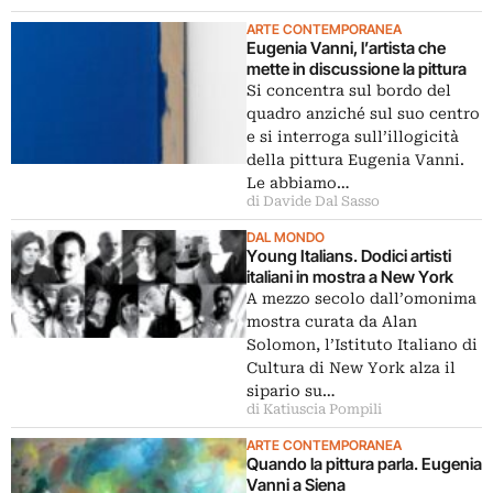
ARTE CONTEMPORANEA
Eugenia Vanni, l’artista che
mette in discussione la pittura
Si concentra sul bordo del
quadro anziché sul suo centro
e si interroga sull’illogicità
della pittura Eugenia Vanni.
Le abbiamo…
di Davide Dal Sasso
DAL MONDO
Young Italians. Dodici artisti
italiani in mostra a New York
A mezzo secolo dall’omonima
mostra curata da Alan
Solomon, l’Istituto Italiano di
Cultura di New York alza il
sipario su…
di Katiuscia Pompili
ARTE CONTEMPORANEA
Quando la pittura parla. Eugenia
Vanni a Siena