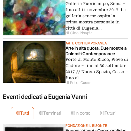
Galleria Fuoricampo, Siena ‒
fino all'11 novembre 2017. La
galleria senese ospita la
prima mostra personale in
città di Eugenia…
di Gino Pisapia
ARTE CONTEMPORANEA
Arte in alta quota. Due mostre a
Dolomiti Contemporanee
Forte di Monte Ricco, Pieve di
Cadore ‒ fino al 30 settembre
2017 // Nuovo Spazio, Casso ‒
fino al…
di Petra Cason
Eventi dedicati a Eugenia Vanni
Tutti
Terminati
In corso
Futuri
FONDAZIONE IL BISONTE
Eugenia Vanni - Opere grafiche