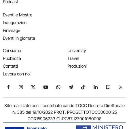
Podcast
Eventi e Mostre
Inaugurazioni
Finissage
Eventi in giornata
Chi siamo
University
Pubblicità
Travel
Contatti
Produzioni
Lavora con noi
Seguici su Facebook
Seguici su Instagram
Seguici su X
Seguici su YouTube
Seguici su WhatsApp
Seguici su Telegram
Seguici su TikTok
Seguici su Link
Seguici su
Segui
Sito realizzato con il contributo bando TOCC Decreto Direttoriale
n. 385 del 19/10/2022 PROT. PROGETTOTOCC0000125
COR15906233 CUPC87J23001080008