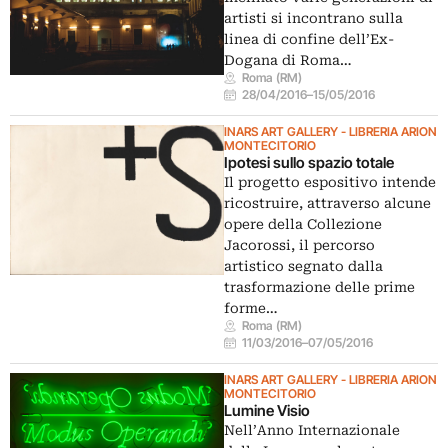
artisti si incontrano sulla
linea di confine dell’Ex-
Dogana di Roma…
Roma (RM)
28/04/2016
–
15/05/2016
INARS ART GALLERY - LIBRERIA ARION
MONTECITORIO
Ipotesi sullo spazio totale
Il progetto espositivo intende
ricostruire, attraverso alcune
opere della Collezione
Jacorossi, il percorso
artistico segnato dalla
trasformazione delle prime
forme…
Roma (RM)
11/03/2016
–
07/05/2016
INARS ART GALLERY - LIBRERIA ARION
MONTECITORIO
Lumine Visio
Nell’Anno Internazionale