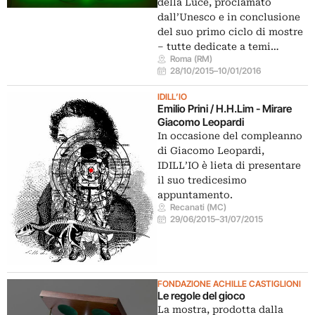
della Luce, proclamato
dall’Unesco e in conclusione
del suo primo ciclo di mostre
– tutte dedicate a temi…
Roma (RM)
28/10/2015
–
10/01/2016
IDILL’IO
Emilio Prini / H.H.Lim - Mirare
Giacomo Leopardi
In occasione del compleanno
di Giacomo Leopardi,
IDILL’IO è lieta di presentare
il suo tredicesimo
appuntamento.
Recanati (MC)
29/06/2015
–
31/07/2015
FONDAZIONE ACHILLE CASTIGLIONI
Le regole del gioco
La mostra, prodotta dalla