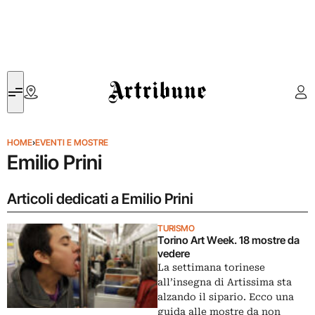
Artribune
HOME
›
EVENTI E MOSTRE
Emilio Prini
Articoli dedicati a Emilio Prini
TURISMO
Torino Art Week. 18 mostre da
vedere
La settimana torinese
all’insegna di Artissima sta
alzando il sipario. Ecco una
guida alle mostre da non