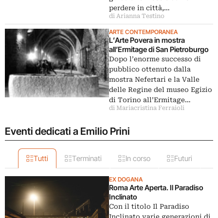
perdere in città,…
di Arianna Testino
ARTE CONTEMPORANEA
L’Arte Povera in mostra
all’Ermitage di San Pietroburgo
Dopo l’enorme successo di
pubblico ottenuto dalla
mostra Nefertari e la Valle
delle Regine del museo Egizio
di Torino all’Ermitage…
di Mariacristina Ferraioli
Eventi dedicati a Emilio Prini
Tutti
Terminati
In corso
Futuri
EX DOGANA
Roma Arte Aperta. Il Paradiso
Inclinato
Con il titolo Il Paradiso
Inclinato varie generazioni di