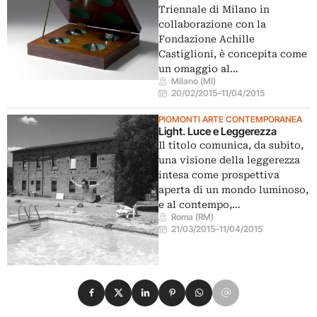
Triennale di Milano in
collaborazione con la
Fondazione Achille
Castiglioni, è concepita come
un omaggio al…
Milano (MI)
20/02/2015
–
11/04/2015
PIOMONTI ARTE CONTEMPORANEA
Light. Luce e Leggerezza
Il titolo comunica, da subito,
una visione della leggerezza
intesa come prospettiva
aperta di un mondo luminoso,
e al contempo,…
Roma (RM)
21/03/2015
–
11/04/2015
Condividi su Facebook
Condividi su X
Condividi su LinkedIn
Condividi su Pinterest
Condividi su WhatsApp
Condividi su Email