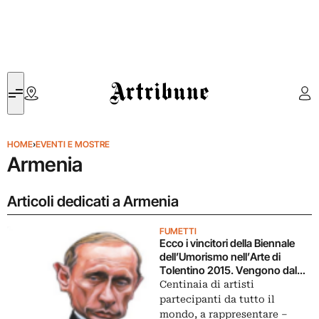
Artribune
HOME
›
EVENTI E MOSTRE
Armenia
Articoli dedicati a Armenia
FUMETTI
Ecco i vincitori della Biennale
dell’Umorismo nell’Arte di
Tolentino 2015. Vengono dal
Belgio e da Cuba: a conferma
Centinaia di artisti
del prestigio globale dell’evento
partecipanti da tutto il
marchigiano
mondo, a rappresentare –