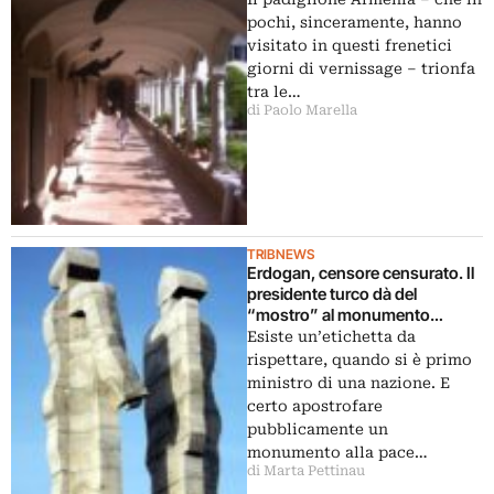
dall’isola di San Lazzaro degli
pochi, sinceramente, hanno
Armeni…
visitato in questi frenetici
giorni di vernissage – trionfa
tra le…
di Paolo Marella
TRIBNEWS
Erdogan, censore censurato. Il
presidente turco dà del
“mostro” al monumento
simbolo di pace tra Turchia e
Esiste un’etichetta da
Armenia (poi distrutto): e un
rispettare, quando si è primo
giudice lo multa di quasi 4mila
ministro di una nazione. E
euro
certo apostrofare
pubblicamente un
monumento alla pace…
di Marta Pettinau