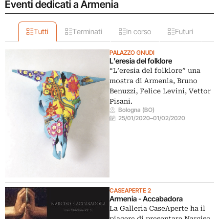
Eventi dedicati a Armenia
Tutti
Terminati
In corso
Futuri
PALAZZO GNUDI
L’eresia del folklore
“L’eresia del folklore” una
mostra di Armenia, Bruno
Benuzzi, Felice Levini, Vettor
Pisani.
Bologna (BO)
25/01/2020
–
01/02/2020
CASEAPERTE 2
Armenia - Accabadora
La Galleria CaseAperte ha il
piacere di presentare Narciso