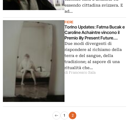
essendo cittadina svizzera. E
ad…
FIERE
Torino Updates: Fatma Bucak e
Caroline Achaintre vincono il
Premio illy Present Future.
Un’ironica pastorale in forma di
Due modi divergenti di
foto e video per la giovane
rispondere al richiamo della
turca, tessuti e ceramiche per la
terra e del sangue, della
francese: tra un anno in mostra,
tradizione; al sapore di una
insieme, al Castello di Rivoli
ritualità che…
di Francesco Sala
Navigazione articoli
1
2
Pagina precedente