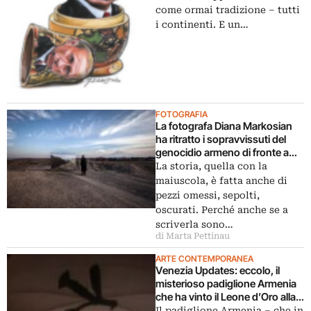
come ormai tradizione – tutti
i continenti. E un…
FOTOGRAFIA
La fotografa Diana Markosian
ha ritratto i sopravvissuti del
genocidio armeno di fronte a
fotografie della loro terra natale.
La storia, quella con la
A cento anni di distanza
maiuscola, è fatta anche di
dall’esodo
pezzi omessi, sepolti,
oscurati. Perché anche se a
scriverla sono…
di Marta Pettinau
ARTE CONTEMPORANEA
Venezia Updates: eccolo, il
misterioso padiglione Armenia
che ha vinto il Leone d’Oro alla
Biennale Arte. Tutte le immagini
Il padiglione Armenia – che in