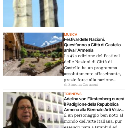
MUSICA
Festival delle Nazioni.
Quest’anno a Città di Castello
arriva l’Armenia
La 47a edizione del Festival
delle Nazioni di Città di
Castello ha un programma
assolutamente affascinante,
grazie forse alla nazione…
di Simona Caraceni
TRIBNEWS
Adelina von Fürstenberg curerà
il Padiglione della Repubblica
Armena alla Biennale Arti Visive
di Venezia del 2015
È un personaggio ben noto al
mondo dell’arte italiana, pur
essendo nata a Istanbul ed