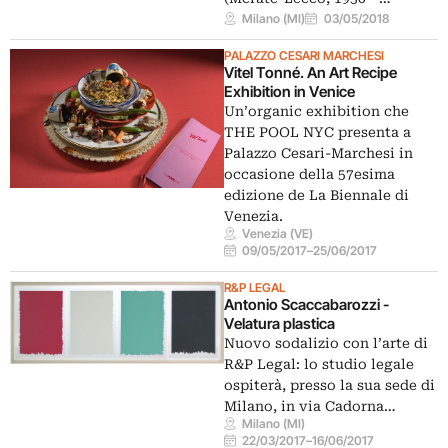
Milano (MI)
03/05/2018
PALAZZO CESARI MARCHESI
Vitel Tonné. An Art Recipe
Exhibition in Venice
Un’organic exhibition che
THE POOL NYC presenta a
Palazzo Cesari-Marchesi in
occasione della 57esima
edizione de La Biennale di
Venezia.
Venezia (VE)
09/05/2017
–
25/06/2017
R&P LEGAL
Antonio Scaccabarozzi -
Velatura plastica
Nuovo sodalizio con l’arte di
R&P Legal: lo studio legale
ospiterà, presso la sua sede di
Milano, in via Cadorna…
Milano (MI)
22/03/2017
–
16/06/2017