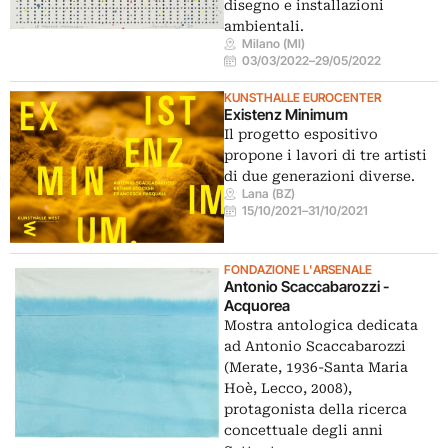
disegno e installazioni
ambientali.
Milano (MI)
03/03/2022
–
29/05/2022
KUNSTHALLE EUROCENTER
Existenz Minimum
Il progetto espositivo
propone i lavori di tre artisti
di due generazioni diverse.
Lana (BZ)
15/10/2021
–
31/10/2021
FONDAZIONE L'ARSENALE
Antonio Scaccabarozzi -
Acquorea
Mostra antologica dedicata
ad Antonio Scaccabarozzi
(Merate, 1936-Santa Maria
Hoè, Lecco, 2008),
protagonista della ricerca
concettuale degli anni