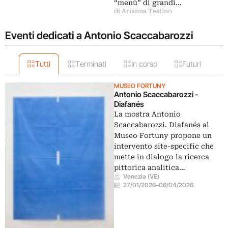
“menù” di grandi…
di Arianna Testino
Eventi dedicati a Antonio Scaccabarozzi
Tutti
Terminati
In corso
Futuri
MUSEO FORTUNY
Antonio Scaccabarozzi -
Diafanés
La mostra Antonio
Scaccabarozzi. Diafanés al
Museo Fortuny propone un
intervento site-specific che
mette in dialogo la ricerca
pittorica analitica…
Venezia (VE)
27/01/2026
–
06/04/2026