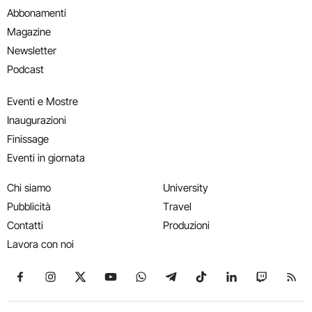
Abbonamenti
Magazine
Newsletter
Podcast
Eventi e Mostre
Inaugurazioni
Finissage
Eventi in giornata
Chi siamo
University
Pubblicità
Travel
Contatti
Produzioni
Lavora con noi
Seguici su Facebook
Seguici su Instagram
Seguici su X
Seguici su YouTube
Seguici su WhatsApp
Seguici su Telegram
Seguici su TikTok
Seguici su Link
Seguici su
Segui