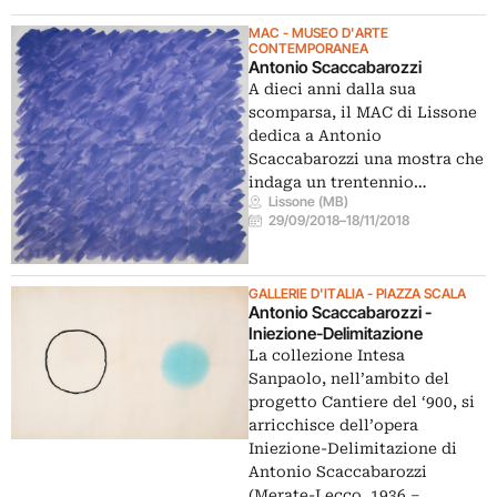
MAC - MUSEO D'ARTE
CONTEMPORANEA
Antonio Scaccabarozzi
A dieci anni dalla sua
scomparsa, il MAC di Lissone
dedica a Antonio
Scaccabarozzi una mostra che
indaga un trentennio…
Lissone (MB)
29/09/2018
–
18/11/2018
GALLERIE D'ITALIA - PIAZZA SCALA
Antonio Scaccabarozzi -
Iniezione-Delimitazione
La collezione Intesa
Sanpaolo, nell’ambito del
progetto Cantiere del ‘900, si
arricchisce dell’opera
Iniezione-Delimitazione di
Antonio Scaccabarozzi
(Merate-Lecco, 1936 –…