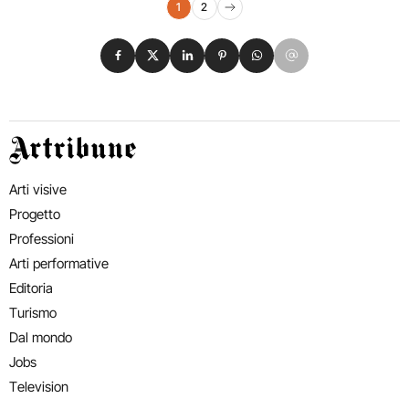
Navigazione eventi
1
2
Pagina successiva
Condividi su Facebook
Condividi su X
Condividi su LinkedIn
Condividi su Pinterest
Condividi su WhatsApp
Condividi su Email
Artribune
Arti visive
Progetto
Professioni
Arti performative
Editoria
Turismo
Dal mondo
Jobs
Television