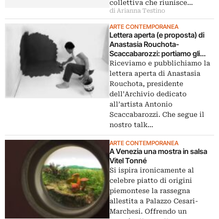
collettiva che riunisce…
di Arianna Testino
ARTE CONTEMPORANEA
Lettera aperta (e proposta) di
Anastasia Rouchota-
Scaccabarozzi: portiamo gli
Archivi in Biennale
Riceviamo e pubblichiamo la
lettera aperta di Anastasia
Rouchota, presidente
dell’Archivio dedicato
all’artista Antonio
Scaccabarozzi. Che segue il
nostro talk…
ARTE CONTEMPORANEA
A Venezia una mostra in salsa
Vitel Tonné
Si ispira ironicamente al
celebre piatto di origini
piemontese la rassegna
allestita a Palazzo Cesari-
Marchesi. Offrendo un