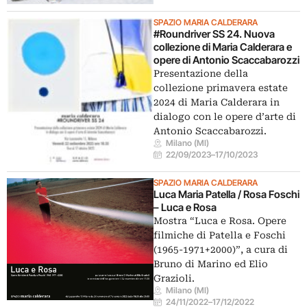
SPAZIO MARIA CALDERARA
#Roundriver SS 24. Nuova
collezione di Maria Calderara e
opere di Antonio Scaccabarozzi
Presentazione della
collezione primavera estate
2024 di Maria Calderara in
dialogo con le opere d’arte di
Antonio Scaccabarozzi.
Milano (MI)
22/09/2023
–
17/10/2023
SPAZIO MARIA CALDERARA
Luca Maria Patella / Rosa Foschi
– Luca e Rosa
Mostra “Luca e Rosa. Opere
filmiche di Patella e Foschi
(1965-1971+2000)”, a cura di
Bruno di Marino ed Elio
Grazioli.
Milano (MI)
24/11/2022
–
17/12/2022