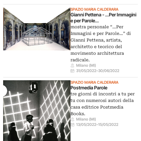
SPAZIO MARIA CALDERARA
Gianni Pettena - …Per Immagini
e per Parole…
mostra personale “…Per
Immagini e per Parole…” di
Gianni Pettena, artista,
architetto e teorico del
movimento architettura
radicale.
Milano (MI)
31/05/2022
–
30/06/2022
SPAZIO MARIA CALDERARA
Postmedia Parole
tre giorni di incontri a tu per
tu con numerosi autori della
casa editrice Postmedia
Books.
Milano (MI)
13/05/2022
–
15/05/2022