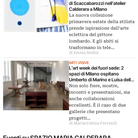
di Scaccabarozzi nell’atelier
Calderara a Milano
La nuova collezione
primavera-estate della stilista
prende ispirazione dall’arte
eclettica del pittore
lombardo. E gli abiti si
trasformano in tele…
di Emma Sedini
ARTI VISIVE
L’art week dei fuori sede: 2
spazi di Milano ospitano
Umberto di Marino e Luisa delle
Piane
Non solo fiere, mostre,
incontri e presentazioni, ma
anche collaborazioni
eccellenti. È il caso di due
gallerie che presentano
progetti…
di Mariacristina Ferraioli
Eventi su SPAZIO MARIA CALDERARA