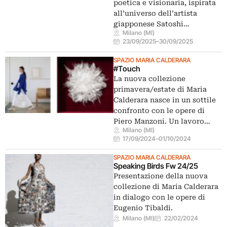
poetica e visionaria, ispirata
all’universo dell’artista
giapponese Satoshi…
Milano (MI)
23/09/2025
–
30/09/2025
SPAZIO MARIA CALDERARA
#Touch
La nuova collezione
primavera/estate di Maria
Calderara nasce in un sottile
confronto con le opere di
Piero Manzoni. Un lavoro…
Milano (MI)
17/09/2024
–
01/10/2024
SPAZIO MARIA CALDERARA
Speaking Birds Fw 24/25
Presentazione della nuova
collezione di Maria Calderara
in dialogo con le opere di
Eugenio Tibaldi.
Milano (MI)
22/02/2024