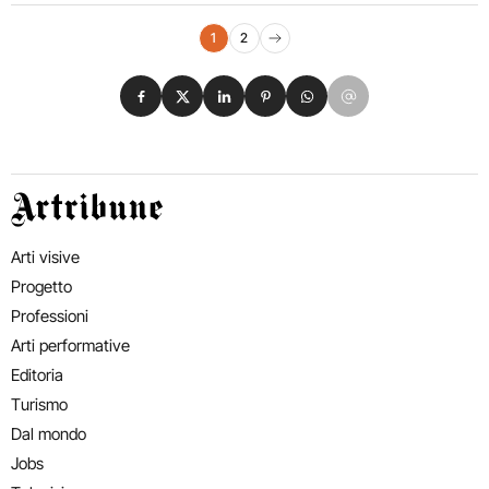
Navigazione eventi
1
2
Pagina successiva
Condividi su Facebook
Condividi su X
Condividi su LinkedIn
Condividi su Pinterest
Condividi su WhatsApp
Condividi su Email
Artribune
Arti visive
Progetto
Professioni
Arti performative
Editoria
Turismo
Dal mondo
Jobs