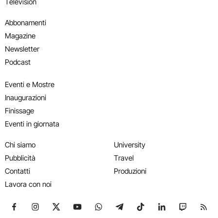
Television
Abbonamenti
Magazine
Newsletter
Podcast
Eventi e Mostre
Inaugurazioni
Finissage
Eventi in giornata
Chi siamo
University
Pubblicità
Travel
Contatti
Produzioni
Lavora con noi
Seguici su Facebook
Seguici su Instagram
Seguici su X
Seguici su YouTube
Seguici su WhatsApp
Seguici su Telegram
Seguici su TikTok
Seguici su Link
Seguici su
Segui