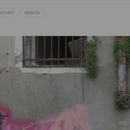
EETART
VENEZIA