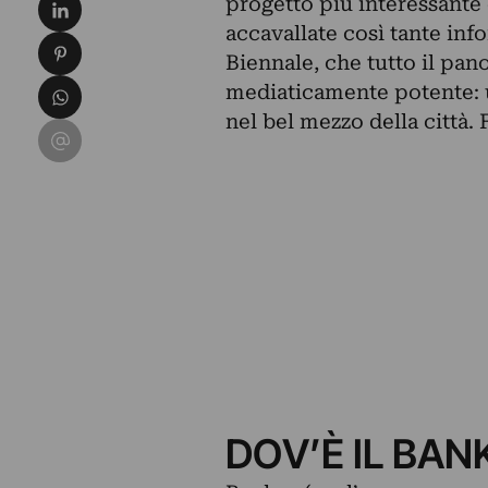
Condividi su LinkedIn
progetto più interessante 
accavallate così tante inf
Condividi su Pinterest
Biennale, che tutto il pan
Condividi su WhatsApp
mediaticamente potente: 
nel bel mezzo della città. 
Condividi su Email
DOV’È IL BAN