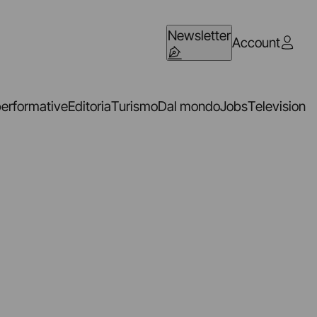
Newsletter
Account
performative
Editoria
Turismo
Dal mondo
Jobs
Television