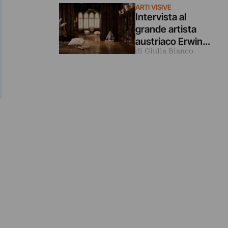
ARTI VISIVE
Intervista al
grande artista
austriaco Erwin
di Giulia Bianco
Wurm (che è in
mostra
a Venezia)