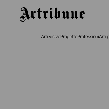
Artribune
Arti visive
Progetto
Professioni
Arti 