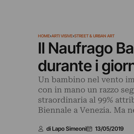
HOME
›
ARTI VISIVE
›
STREET & URBAN ART
Il Naufrago B
durante i gior
Un bambino nel vento imp
con in mano un razzo seg
straordinaria al 99% attri
Biennale a Venezia. Ma ne
di Lapo Simeoni
13/05/2019