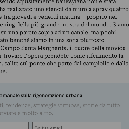
sendo squisitamente banksyiana non è stata
 ha realizzato uno stencil da muro a spray quattro
e tra giovedì e venerdì mattina – proprio nel
pening della più grande mostra del mondo. Siam
 su una parete sopra ad un canale, ma pochi,
ato benché siamo in una zona piuttosto
a Campo Santa Margherita, il cuore della movida
er trovare l’opera prendete come riferimento la
 salite sul ponte che parte dal campiello e dalla
ne.
ttimanale sulla rigenerazione urbana
, tendenze, strategie virtuose, storie da tutto
rviste e molto altro.
Email