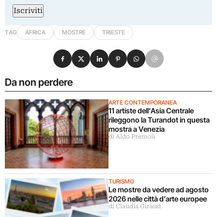
Iscriviti
TAG
AFRICA
MOSTRE
TRIESTE
Condividi su Facebook
Condividi su X
Condividi su LinkedIn
Condividi su Pinterest
Condividi su WhatsApp
Condividi su Email
Da non perdere
ARTE CONTEMPORANEA
11 artiste dell’Asia Centrale
rileggono la Turandot in questa
mostra a Venezia
di Aldo Premoli
TURISMO
Le mostre da vedere ad agosto
2026 nelle città d’arte europee
di Claudia Giraud