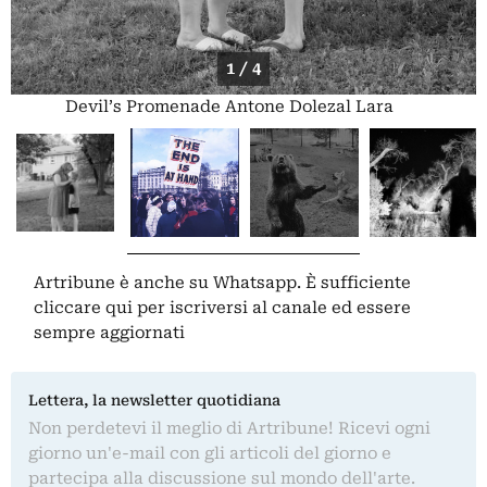
1 / 4
Devil’s Promenade Antone Dolezal Lara
Shipley
Artribune è anche su Whatsapp. È sufficiente
cliccare qui
per iscriversi al canale ed essere
sempre aggiornati
Lettera, la newsletter quotidiana
Non perdetevi il meglio di Artribune! Ricevi ogni
giorno un'e-mail con gli articoli del giorno e
partecipa alla discussione sul mondo dell'arte.