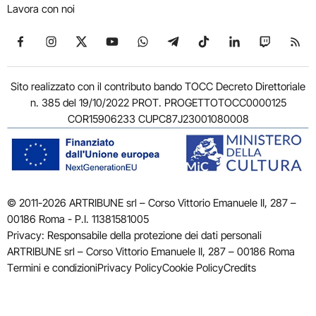
Lavora con noi
Seguici su Facebook
Seguici su Instagram
Seguici su X
Seguici su YouTube
Seguici su WhatsApp
Seguici su Telegram
Seguici su TikTok
Seguici su Link
Seguici su
Segui
Sito realizzato con il contributo bando TOCC Decreto Direttoriale
n. 385 del 19/10/2022 PROT. PROGETTOTOCC0000125
COR15906233 CUPC87J23001080008
© 2011-2026 ARTRIBUNE srl – Corso Vittorio Emanuele II, 287 –
00186 Roma - P.I. 11381581005
Privacy: Responsabile della protezione dei dati personali
ARTRIBUNE srl – Corso Vittorio Emanuele II, 287 – 00186 Roma
Termini e condizioni
Privacy Policy
Cookie Policy
Credits