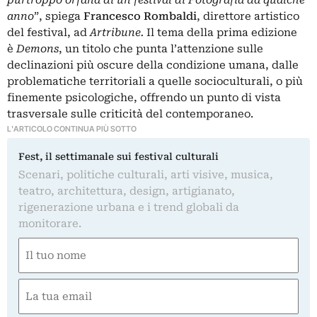
purtroppo orfana di un festival di Fotografia da qualche
anno
”, spiega
Francesco Rombaldi
, direttore artistico
del festival, ad
Artribune.
Il tema della prima edizione
è
Demons
, un titolo che punta l’attenzione sulle
declinazioni più oscure della condizione umana, dalle
problematiche territoriali a quelle socioculturali, o più
finemente psicologiche, offrendo un punto di vista
trasversale sulle criticità del contemporaneo.
L'ARTICOLO CONTINUA PIÙ SOTTO
Fest, il settimanale sui festival culturali
Scenari, politiche culturali, arti visive, musica,
teatro, architettura, design, artigianato,
rigenerazione urbana e i trend globali da
monitorare.
Nome
(Obbligatorio)
Nome
Email
(Obbligatorio)