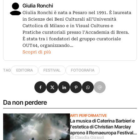
Giulia Ronchi
Giulia Ronchi è nata a Pesaro nel 1991. È laureata
in Scienze dei Beni Culturali all’Università
Cattolica di Milano e in Visual Cultures e
Pratiche curatoriali presso l’Accademia di Brera.
È stata tra i fondatori del gruppo curatoriale
OUT44, organizzando…
Scopri di più
TAG
EDITORIA
FESTIVAL
FOTOGRAFIA
Condividi su Facebook
Condividi su X
Condividi su LinkedIn
Condividi su Pinterest
Condividi su WhatsApp
Condividi su Email
Da non perdere
ARTI PERFORMATIVE
La musica di Caterina Barbieri e
l’estetica di Christian Marclay
aprono il Romaeuropa Festival
di Claudia Giraud
2026