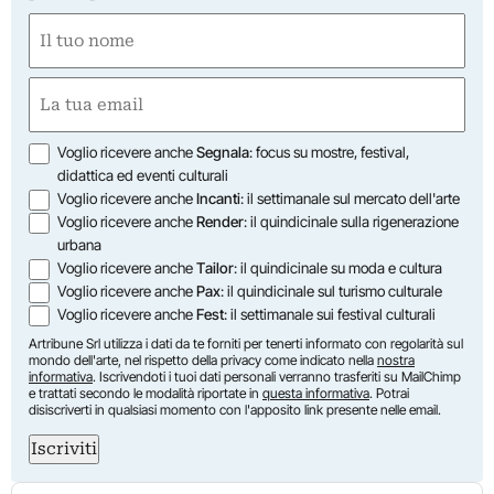
Nome
(Obbligatorio)
Nome
Email
(Obbligatorio)
Opzioni
Voglio ricevere anche
Segnala
: focus su mostre, festival,
didattica ed eventi culturali
Voglio ricevere anche
Incanti
: il settimanale sul mercato dell'arte
Voglio ricevere anche
Render
: il quindicinale sulla rigenerazione
urbana
Voglio ricevere anche
Tailor
: il quindicinale su moda e cultura
Voglio ricevere anche
Pax
: il quindicinale sul turismo culturale
Voglio ricevere anche
Fest
: il settimanale sui festival culturali
Artribune Srl utilizza i dati da te forniti per tenerti informato con regolarità sul
mondo dell'arte, nel rispetto della privacy come indicato nella
nostra
informativa
. Iscrivendoti i tuoi dati personali verranno trasferiti su MailChimp
e trattati secondo le modalità riportate in
questa informativa
. Potrai
disiscriverti in qualsiasi momento con l'apposito link presente nelle email.
Iscriviti