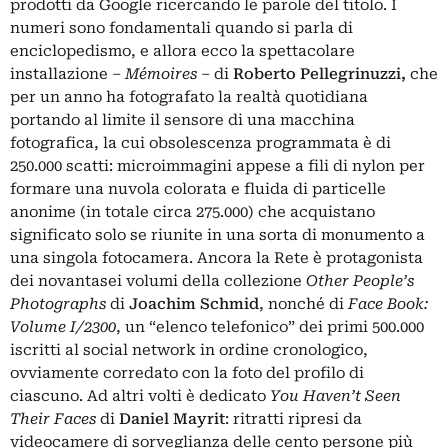
prodotti da Google ricercando le parole del titolo. I
numeri sono fondamentali quando si parla di
enciclopedismo, e allora ecco la spettacolare
installazione –
Mémoires
– di
Roberto Pellegrinuzzi,
che
per un anno ha fotografato la realtà quotidiana
portando al limite il sensore di una macchina
fotografica, la cui obsolescenza programmata è di
250.000 scatti: microimmagini appese a fili di nylon per
formare una nuvola colorata e fluida di particelle
anonime (in totale circa 275.000) che acquistano
significato solo se riunite in una sorta di monumento a
una singola fotocamera. Ancora la Rete è protagonista
dei novantasei volumi della collezione
Other People’s
Photographs
di
Joachim Schmid
, nonché di
Face Book:
Volume I/2300
, un “elenco telefonico” dei primi 500.000
iscritti al social network in ordine cronologico,
ovviamente corredato con la foto del profilo di
ciascuno. Ad altri volti è dedicato
You Haven’t Seen
Their Faces
di
Daniel Mayrit
: ritratti ripresi da
videocamere di sorveglianza delle cento persone più