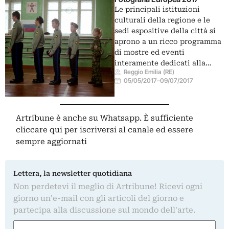
Le principali istituzioni
culturali della regione e le
sedi espositive della città si
aprono a un ricco programma
di mostre ed eventi
interamente dedicati alla…
Reggio Emilia (RE)
05/05/2017
–
09/07/2017
Artribune è anche su Whatsapp. È sufficiente
cliccare qui
per iscriversi al canale ed essere
sempre aggiornati
Lettera, la newsletter quotidiana
Non perdetevi il meglio di Artribune! Ricevi ogni
giorno un'e-mail con gli articoli del giorno e
partecipa alla discussione sul mondo dell'arte.
Nome