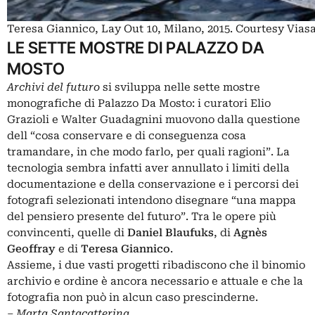
Teresa Giannico, Lay Out 10, Milano, 2015. Courtesy Vias
LE SETTE MOSTRE DI PALAZZO DA
MOSTO
Archivi del futuro
si sviluppa nelle sette mostre
monografiche di Palazzo Da Mosto: i curatori Elio
Grazioli e Walter Guadagnini muovono dalla questione
dell “cosa conservare e di conseguenza cosa
tramandare, in che modo farlo, per quali ragioni”. La
tecnologia sembra infatti aver annullato i limiti della
documentazione e della conservazione e i percorsi dei
fotografi selezionati intendono disegnare “una mappa
del pensiero presente del futuro”. Tra le opere più
convincenti, quelle di
Daniel Blaufuks
, di
Agnès
Geoffray
e di
Teresa Giannico
.
Assieme, i due vasti progetti ribadiscono che il binomio
archivio e ordine è ancora necessario e attuale e che la
fotografia non può in alcun caso prescinderne.
–
Marta Santacatterina