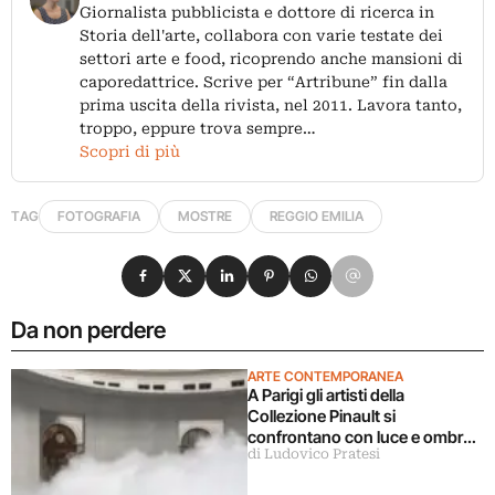
Giornalista pubblicista e dottore di ricerca in
Storia dell'arte, collabora con varie testate dei
settori arte e food, ricoprendo anche mansioni di
caporedattrice. Scrive per “Artribune” fin dalla
prima uscita della rivista, nel 2011. Lavora tanto,
troppo, eppure trova sempre…
Scopri di più
TAG
FOTOGRAFIA
MOSTRE
REGGIO EMILIA
Condividi su Facebook
Condividi su X
Condividi su LinkedIn
Condividi su Pinterest
Condividi su WhatsApp
Condividi su Email
Da non perdere
ARTE CONTEMPORANEA
A Parigi gli artisti della
Collezione Pinault si
confrontano con luce e ombra
di Ludovico Pratesi
in una grande mostra