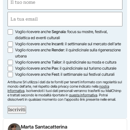
(Obbligatorio)
Nome
Email
(Obbligatorio)
Opzioni
Voglio ricevere anche
Segnala
: focus su mostre, festival,
didattica ed eventi culturali
Voglio ricevere anche
Incanti
: il settimanale sul mercato dell'arte
Voglio ricevere anche
Render
: il quindicinale sulla rigenerazione
urbana
Voglio ricevere anche
Tailor
: il quindicinale su moda e cultura
Voglio ricevere anche
Pax
: il quindicinale sul turismo culturale
Voglio ricevere anche
Fest
: il settimanale sui festival culturali
Artribune Srl utilizza i dati da te forniti per tenerti informato con regolarità sul
mondo dell'arte, nel rispetto della privacy come indicato nella
nostra
informativa
. Iscrivendoti i tuoi dati personali verranno trasferiti su MailChimp
e trattati secondo le modalità riportate in
questa informativa
. Potrai
disiscriverti in qualsiasi momento con l'apposito link presente nelle email.
Iscriviti
Marta Santacatterina