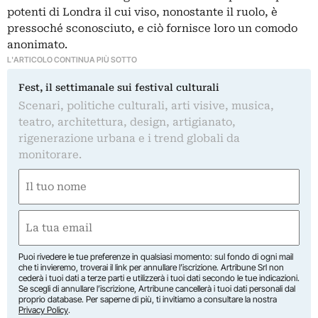
potenti di Londra il cui viso, nonostante il ruolo, è
pressoché sconosciuto, e ciò fornisce loro un comodo
anonimato.
L'ARTICOLO CONTINUA PIÙ SOTTO
Fest, il settimanale sui festival culturali
Scenari, politiche culturali, arti visive, musica,
teatro, architettura, design, artigianato,
rigenerazione urbana e i trend globali da
monitorare.
Nome
(Obbligatorio)
Nome
Email
(Obbligatorio)
Puoi rivedere le tue preferenze in qualsiasi momento: sul fondo di ogni mail
che ti invieremo, troverai il link per annullare l’iscrizione. Artribune Srl non
cederà i tuoi dati a terze parti e utilizzerà i tuoi dati secondo le tue indicazioni.
Se scegli di annullare l’iscrizione, Artribune cancellerà i tuoi dati personali dal
proprio database. Per saperne di più, ti invitiamo a consultare la nostra
Privacy Policy
.