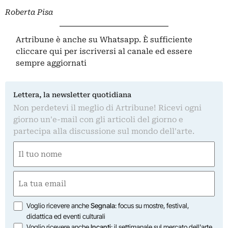
Roberta Pisa
Artribune è anche su Whatsapp. È sufficiente
cliccare qui
per iscriversi al canale ed essere
sempre aggiornati
Lettera, la newsletter quotidiana
Non perdetevi il meglio di Artribune! Ricevi ogni
giorno un'e-mail con gli articoli del giorno e
partecipa alla discussione sul mondo dell'arte.
Nome
(Required)
First
Email
(Required)
Opzioni
Voglio ricevere anche
Segnala
: focus su mostre, festival,
didattica ed eventi culturali
Voglio ricevere anche
Incanti
: il settimanale sul mercato dell'arte