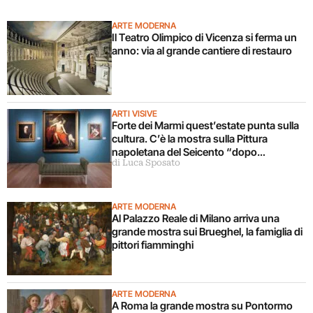
ARTE MODERNA
Il Teatro Olimpico di Vicenza si ferma un
anno: via al grande cantiere di restauro
ARTI VISIVE
Forte dei Marmi quest’estate punta sulla
cultura. C’è la mostra sulla Pittura
napoletana del Seicento “dopo
di Luca Sposato
Caravaggio”
ARTE MODERNA
Al Palazzo Reale di Milano arriva una
grande mostra sui Brueghel, la famiglia di
pittori fiamminghi
ARTE MODERNA
A Roma la grande mostra su Pontormo