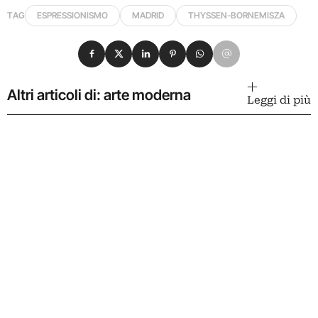
TAG
ESPRESSIONISMO
MADRID
THYSSEN-BORNEMISZA
Condividi su Facebook
Condividi su X
Condividi su LinkedIn
Condividi su Pinterest
Condividi su WhatsApp
Condividi su Email
Altri articoli di: arte moderna
Leggi di più