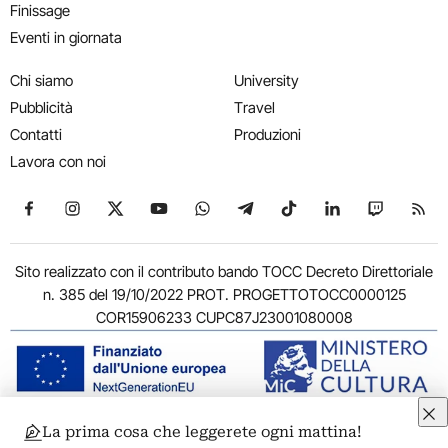
Finissage
Eventi in giornata
Chi siamo
University
Pubblicità
Travel
Contatti
Produzioni
Lavora con noi
Seguici su Facebook
Seguici su Instagram
Seguici su X
Seguici su YouTube
Seguici su WhatsApp
Seguici su Telegram
Seguici su TikTok
Seguici su Link
Seguici su
Segui
Sito realizzato con il contributo bando TOCC Decreto Direttoriale
n. 385 del 19/10/2022 PROT. PROGETTOTOCC0000125
COR15906233 CUPC87J23001080008
La prima cosa che leggerete ogni mattina!
© 2011-2026 ARTRIBUNE srl – Corso Vittorio Emanuele II, 287 –