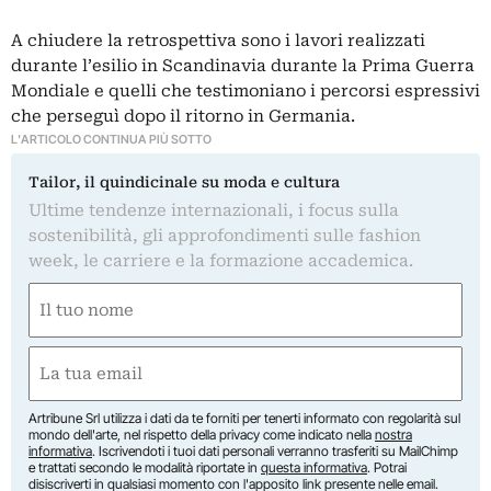
A chiudere la retrospettiva sono i lavori realizzati
durante l’esilio in Scandinavia durante la Prima Guerra
Mondiale e quelli che testimoniano i percorsi espressivi
che perseguì dopo il ritorno in Germania.
L'ARTICOLO CONTINUA PIÙ SOTTO
Tailor, il quindicinale su moda e cultura
Ultime tendenze internazionali, i focus sulla
sostenibilità, gli approfondimenti sulle fashion
week, le carriere e la formazione accademica.
Nome
(Required)
First
Email
(Required)
Artribune Srl utilizza i dati da te forniti per tenerti informato con regolarità sul
mondo dell'arte, nel rispetto della privacy come indicato nella
nostra
informativa
. Iscrivendoti i tuoi dati personali verranno trasferiti su MailChimp
e trattati secondo le modalità riportate in
questa informativa
. Potrai
disiscriverti in qualsiasi momento con l'apposito link presente nelle email.