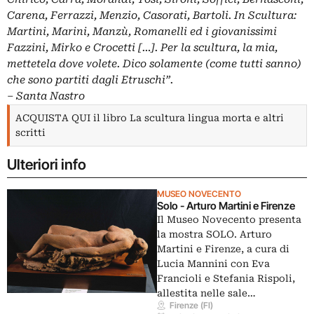
Carena, Ferrazzi, Menzio, Casorati, Bartoli. In Scultura:
Martini, Marini, Manzù, Romanelli ed i giovanissimi
Fazzini, Mirko e Crocetti […]. Per la scultura, la mia,
mettetela dove volete. Dico solamente (come tutti sanno)
che sono partiti dagli Etruschi”.
‒
Santa Nastro
ACQUISTA QUI il libro La scultura lingua morta e altri
scritti
Ulteriori info
MUSEO NOVECENTO
Solo - Arturo Martini e Firenze
Il Museo Novecento presenta
la mostra SOLO. Arturo
Martini e Firenze, a cura di
Lucia Mannini con Eva
Francioli e Stefania Rispoli,
allestita nelle sale…
Firenze (FI)