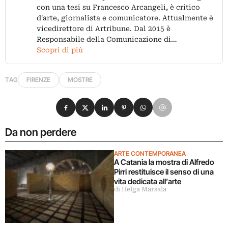
con una tesi su Francesco Arcangeli, è critico
d'arte, giornalista e comunicatore. Attualmente è
vicedirettore di Artribune. Dal 2015 è
Responsabile della Comunicazione di…
Scopri di più
TAG
FIRENZE
MOSTRE
Condividi su Facebook
Condividi su X
Condividi su LinkedIn
Condividi su Pinterest
Condividi su WhatsApp
Condividi su Email
Da non perdere
ARTE CONTEMPORANEA
A Catania la mostra di Alfredo
Pirri restituisce il senso di una
vita dedicata all’arte
di Helga Marsala