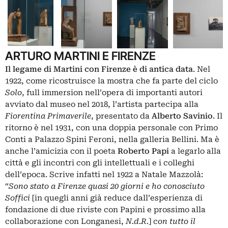
ARTURO MARTINI E FIRENZE
Il legame di Martini con Firenze è di antica data
. Nel
1922, come ricostruisce la mostra che fa parte del ciclo
Solo
, full immersion nell’opera di importanti autori
avviato dal museo nel 2018, l’artista partecipa alla
Fiorentina Primaverile
, presentato da
Alberto Savinio
. Il
ritorno è nel 1931, con una doppia personale con Primo
Conti a Palazzo Spini Feroni, nella galleria Bellini. Ma è
anche l’amicizia con il poeta
Roberto Papi
a legarlo alla
città e gli incontri con gli intellettuali e i colleghi
dell’epoca. Scrive infatti nel 1922 a Natale Mazzolà:
“
Sono stato a Firenze quasi 20 giorni e ho conosciuto
Soffici
[in quegli anni già reduce dall’esperienza di
fondazione di due riviste con Papini e prossimo alla
collaborazione con Longanesi,
N.d.R.
] c
on tutto il