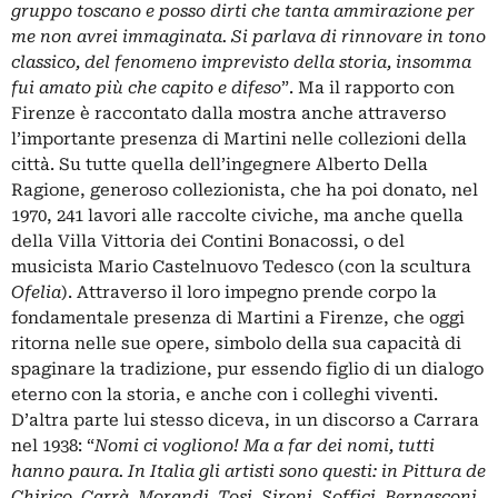
gruppo toscano e posso dirti che tanta ammirazione per
me non avrei immaginata. Si parlava di rinnovare in tono
classico, del fenomeno imprevisto della storia, insomma
fui amato più che capito e difeso
”. Ma il rapporto con
Firenze è raccontato dalla mostra anche attraverso
l’importante presenza di Martini nelle collezioni della
città. Su tutte quella dell’ingegnere Alberto Della
Ragione, generoso collezionista, che ha poi donato, nel
1970, 241 lavori alle raccolte civiche, ma anche quella
della Villa Vittoria dei Contini Bonacossi, o del
musicista Mario Castelnuovo Tedesco (con la scultura
Ofelia
). Attraverso il loro impegno prende corpo la
fondamentale presenza di Martini a Firenze, che oggi
ritorna nelle sue opere, simbolo della sua capacità di
spaginare la tradizione, pur essendo figlio di un dialogo
eterno con la storia, e anche con i colleghi viventi.
D’altra parte lui stesso diceva, in un discorso a Carrara
nel 1938: “
Nomi ci vogliono! Ma a far dei nomi, tutti
hanno paura. In Italia gli artisti sono questi: in Pittura de
Chirico, Carrà, Morandi, Tosi, Sironi, Soffici, Bernasconi,