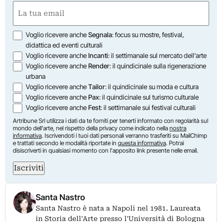
First
Email
(Required)
Opzioni
Voglio ricevere anche
Segnala
: focus su mostre, festival,
didattica ed eventi culturali
Voglio ricevere anche
Incanti
: il settimanale sul mercato dell'arte
Voglio ricevere anche
Render
: il quindicinale sulla rigenerazione
urbana
Voglio ricevere anche
Tailor
: il quindicinale su moda e cultura
Voglio ricevere anche
Pax
: il quindicinale sul turismo culturale
Voglio ricevere anche
Fest
: il settimanale sui festival culturali
Artribune Srl utilizza i dati da te forniti per tenerti informato con regolarità sul
mondo dell'arte, nel rispetto della privacy come indicato nella
nostra
informativa
. Iscrivendoti i tuoi dati personali verranno trasferiti su MailChimp
e trattati secondo le modalità riportate in
questa informativa
. Potrai
disiscriverti in qualsiasi momento con l'apposito link presente nelle email.
Iscriviti
Santa Nastro
Santa Nastro è nata a Napoli nel 1981. Laureata
in Storia dell'Arte presso l'Università di Bologna