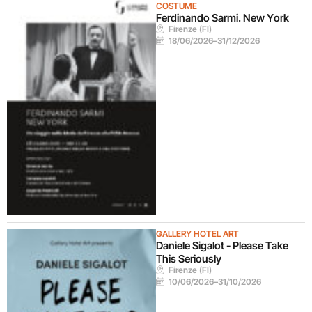
COSTUME
Ferdinando Sarmi. New York
Firenze (FI)
18/06/2026
–
31/12/2026
GALLERY HOTEL ART
Daniele Sigalot - Please Take
This Seriously
Firenze (FI)
10/06/2026
–
31/10/2026