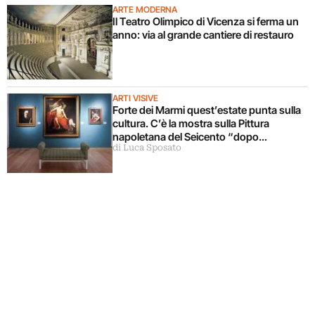
ARTE MODERNA
Il Teatro Olimpico di Vicenza si ferma un
anno: via al grande cantiere di restauro
ARTI VISIVE
Forte dei Marmi quest’estate punta sulla
cultura. C’è la mostra sulla Pittura
napoletana del Seicento “dopo
di Luca Sposato
Caravaggio”