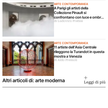
ARTE CONTEMPORANEA
A Parigi gli artisti della
Collezione Pinault si
confrontano con luce e ombra
di Ludovico Pratesi
in una grande mostra
ARTE CONTEMPORANEA
11 artiste dell’Asia Centrale
rileggono la Turandot in questa
mostra a Venezia
di Aldo Premoli
Altri articoli di: arte moderna
Leggi di più