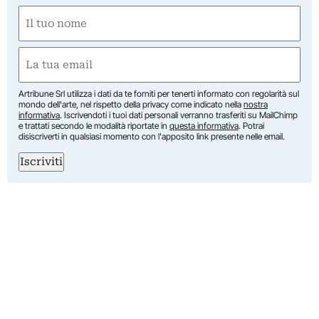
Nome
(Required)
First
Email
(Required)
Artribune Srl utilizza i dati da te forniti per tenerti informato con regolarità sul
mondo dell'arte, nel rispetto della privacy come indicato nella
nostra
informativa
. Iscrivendoti i tuoi dati personali verranno trasferiti su MailChimp
e trattati secondo le modalità riportate in
questa informativa
. Potrai
disiscriverti in qualsiasi momento con l'apposito link presente nelle email.
Iscriviti