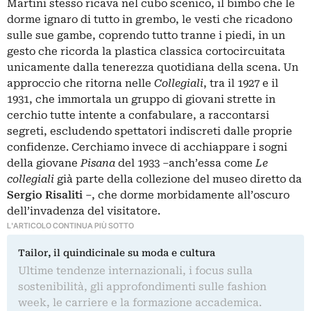
Martini stesso ricava nel cubo scenico, il bimbo che le
dorme ignaro di tutto in grembo, le vesti che ricadono
sulle sue gambe, coprendo tutto tranne i piedi, in un
gesto che ricorda la plastica classica cortocircuitata
unicamente dalla tenerezza quotidiana della scena. Un
approccio che ritorna nelle
Collegiali
, tra il 1927 e il
1931, che immortala un gruppo di giovani strette in
cerchio tutte intente a confabulare, a raccontarsi
segreti, escludendo spettatori indiscreti dalle proprie
confidenze. Cerchiamo invece di acchiappare i sogni
della giovane
Pisana
del 1933 ‒anch’essa come
Le
collegiali
già parte della collezione del museo diretto da
Sergio Risaliti
‒, che dorme morbidamente all’oscuro
dell’invadenza del visitatore.
L'ARTICOLO CONTINUA PIÙ SOTTO
Tailor, il quindicinale su moda e cultura
Ultime tendenze internazionali, i focus sulla
sostenibilità, gli approfondimenti sulle fashion
week, le carriere e la formazione accademica.