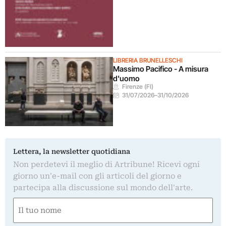
LIBRERIA BRUNELLESCHI
Massimo Pacifico - A misura
d'uomo
Firenze (FI)
31/07/2026
–
31/10/2026
Lettera, la newsletter quotidiana
Non perdetevi il meglio di Artribune! Ricevi ogni
giorno un'e-mail con gli articoli del giorno e
partecipa alla discussione sul mondo dell'arte.
Nome
(Required)