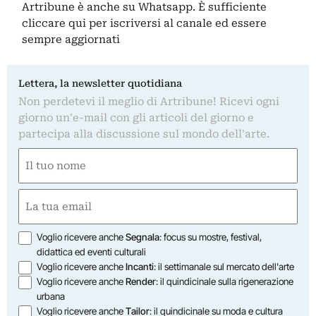
Artribune è anche su Whatsapp. È sufficiente
cliccare qui
per iscriversi al canale ed essere
sempre aggiornati
Lettera, la newsletter quotidiana
Non perdetevi il meglio di Artribune! Ricevi ogni
giorno un'e-mail con gli articoli del giorno e
partecipa alla discussione sul mondo dell'arte.
Nome
(Obbligatorio)
Nome
Email
(Obbligatorio)
Opzioni
Voglio ricevere anche
Segnala
: focus su mostre, festival,
didattica ed eventi culturali
Voglio ricevere anche
Incanti
: il settimanale sul mercato dell'arte
Voglio ricevere anche
Render
: il quindicinale sulla rigenerazione
urbana
Voglio ricevere anche
Tailor
: il quindicinale su moda e cultura