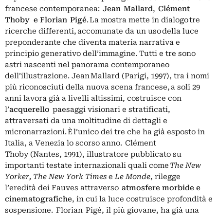
francese contemporanea:
Jean Mallard
,
Clément
Thoby e Florian Pigé
. La mostra mette in dialogo tre
ricerche differenti, accomunate da un uso della luce
preponderante che diventa materia narrativa e
principio generativo dell’immagine. Tutti e tre sono
astri nascenti nel panorama contemporaneo
dell’illustrazione. Jean Mallard (Parigi, 1997), tra i nomi
più riconosciuti della nuova scena francese, a soli 29
anni lavora già a livelli altissimi, costruisce con
l’
acquerello
paesaggi visionari e stratificati,
attraversati da una moltitudine di dettagli e
micronarrazioni. È l’unico dei tre che ha già esposto in
Italia, a Venezia lo scorso anno. Clément
Thoby (Nantes, 1991), illustratore pubblicato su
importanti testate internazionali quali come
The New
Yorker, The New York Times
e
Le Monde
, rilegge
l’eredità dei Fauves attraverso
atmosfere morbide e
cinematografiche
, in cui la luce costruisce profondità e
sospensione. Florian Pigé, il più giovane, ha già una