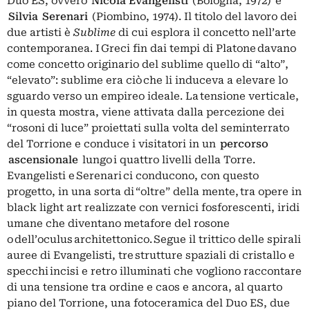
Duo ES, ovvero
Nicola Evangelisti
(Bologna, 1972) e
Silvia Serenari
(Piombino, 1974). Il titolo del lavoro dei
due artisti è
Sublime
di cui esplora il concetto nell’arte
contemporanea. I Greci fin dai tempi di Platone davano
come concetto originario del sublime quello di “alto”,
“elevato”: sublime era ciò che li induceva a elevare lo
sguardo verso un empireo ideale. La tensione verticale,
in questa mostra, viene attivata dalla percezione dei
“rosoni di luce” proiettati sulla volta del seminterrato
del Torrione e conduce i visitatori in un
percorso
ascensionale
lungo i quattro livelli della Torre.
Evangelisti e Serenari ci conducono, con questo
progetto, in una sorta di “oltre” della mente, tra opere in
black light art realizzate con vernici fosforescenti, iridi
umane che diventano metafore del rosone
o dell’oculus architettonico. Segue il trittico delle spirali
auree di Evangelisti, tre strutture spaziali di cristallo e
specchi incisi e retro illuminati che vogliono raccontare
di una tensione tra ordine e caos e ancora, al quarto
piano del Torrione, una fotoceramica del Duo ES, due