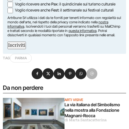
Voglio ricevere anche
Pax
: il quindicinale sul turismo culturale
Voglio ricevere anche
Fest
: il settimanale sui festival culturali
Artribune Srl utilizza i dati da te forniti per tenerti informato con regolarità sul
mondo dell'arte, nel rispetto della privacy come indicato nella
nostra
informativa
. Iscrivendoti i tuoi dati personali verranno trasferiti su MailChimp
e trattati secondo le modalità riportate in
questa informativa
. Potrai
disiscriverti in qualsiasi momento con l'apposito link presente nelle email.
Iscriviti
TAG
PARMA
Condividi su Facebook
Condividi su X
Condividi su LinkedIn
Condividi su Pinterest
Condividi su WhatsApp
Condividi su Email
Da non perdere
ARTI VISIVE
La via italiana del Simbolismo
nella mostra alla Fondazione
Magnani-Rocca
di Marta Santacatterina