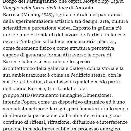
Borgo del Parmigianino
che ospita
Morphology Light.
Viaggio nella forma della luce
di
Antonio
Barrese
(Milano, 1945), figura centrale nel panorama
della sperimentazione artistica tra design, arte, cultura
scientifica e percezione visiva. Esposto in galleria c’è
uno dei nuclei fondanti del lavoro dell’artista milanese,
ovvero l’indagine sulla luce come materia plastica,
come fenomeno fisico e come struttura percettiva
capace di generare forma. Attraverso le opere di
Barrese la luce si espande nello spazio
architettonico della galleria e dialoga con la storia e la
sua ambientazione: è come se l’edificio stesso, con la
sua forte identità, diventasse in qualche modo parte
dell’opera. Barrese, tra i fondatori del
gruppo
MID
(Mutamento Immagine Dimensione),
intende l’opera come un dispositivo dinamico ed è uno
specialista nel modellare gli spazi immateriali allo scopo
di alterare la percezione dell’ambiente, e in un gioco
continuo di riflessi, rifrazione, diffusione e interferenze
propone in modo impeccabile un
processo energico
.