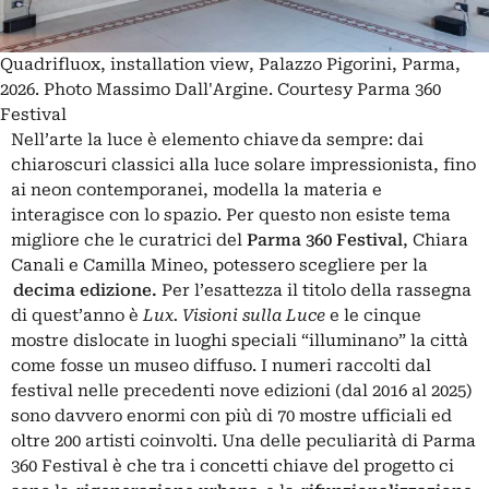
Quadrifluox, installation view, Palazzo Pigorini, Parma,
2026. Photo Massimo Dall'Argine. Courtesy Parma 360
Festival
Nell’arte la luce è elemento chiave da sempre: dai
chiaroscuri classici alla luce solare impressionista, fino
ai neon contemporanei, modella la materia e
interagisce con lo spazio. Per questo non esiste tema
migliore che le curatrici del
Parma 360 Festival
,
Chiara
Canali
e
Camilla Mineo
, potessero scegliere per la
decima edizione.
Per l’esattezza il titolo della rassegna
di quest’anno è
Lux. Visioni sulla Luce
e le cinque
mostre dislocate in luoghi speciali “illuminano” la città
come fosse un museo diffuso. I numeri raccolti dal
festival nelle precedenti nove edizioni (dal 2016 al 2025)
sono davvero enormi con più di 70 mostre ufficiali ed
oltre 200 artisti coinvolti. Una delle peculiarità di Parma
360 Festival è che tra i concetti chiave del progetto ci