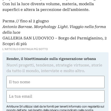
Con lui la luce diventa volume, materia, modella
superfici e altera la percezione dell’ambiente.
Parma // fino al 2 giugno
Antonio Barrese. Morphology Light. Viaggio nella forma
della luce
GALLERIA SAN LUDOVICO – Borgo del Parmigianino, 2
Scopri di più
L'ARTICOLO CONTINUA PIÙ SOTTO
Render, il bisettimanale sulla rigenerazione urbana
Nuovi progetti, tendenze, strategie virtuose, storie
da tutto il mondo, interviste e molto altro.
Nome
(Obbligatorio)
Nome
Email
(Obbligatorio)
Artribune Srl utilizza i dati da te forniti per tenerti informato con regolarità sul
mondo dell'arte, nel rispetto della privacy come indicato nella
nostra