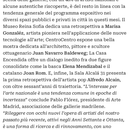
alcune autentiche riscoperte, è del resto in linea con la
tendenza generale del programma espositivo nei
diversi spazi pubblici e privati in città in questi mesi. Il
Museo Reina Sofia dedica una retrospettiva a
Marisa
Gonzaléz
, artista pioniera nell’applicazione delle nuove
tecnologie all’arte; CentroCentro espone una bella
mostra dedicata all’architetto, pittore e scultore
ottuagenario
Juan Navarro Baldeweg
; La Casa
Encendida offre un dialogo inedito fra due figure
consolidate come la basca
Elena Mendizabal
e il
catalano
Joan Rom
. E, infine, la Sala Alcalá 31 presenta
la prima retrospettiva dell’artista pop
Alfredo Alcain
,
con oltre sessant’anni di traiettoria. “
L’interesse per
l’arte nazionale è una tendenza comune in epoche di
incertezza
” conclude Pablo Flórez, presidente di Arte
Madrid, associazione delle gallerie madrilene
.
“Rileggere con occhi nuovi l’opera di artisti del nostro
passato più recente, attivi negli Anni Settanta e Ottanta,
è una forma di ricerca e di rinnovamento, con uno