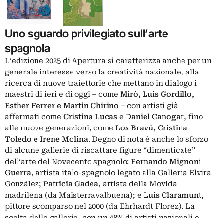
Uno sguardo privilegiato sull’arte
spagnola
L’edizione 2025 di Apertura si caratterizza anche per un
generale interesse verso la creatività nazionale, alla
ricerca di nuove traiettorie che mettano in dialogo i
maestri di ieri e di oggi – come
Mirò, Luis Gordillo,
Esther Ferrer e Martin Chirino
– con artisti già
affermati come
Cristina Lucas
e
Daniel Canogar
, fino
alle nuove generazioni, come
Los Bravú, Cristina
Toledo e Irene Molina
. Degno di nota è anche lo sforzo
di alcune gallerie di riscattare figure “dimenticate”
dell’arte del Novecento spagnolo:
Fernando Mignoni
Guerra
, artista italo-spagnolo legato alla Galleria Elvira
González;
Patricia Gadea
, artista della Movida
madrilena (da Maisterravalbuena); e
Luis Claramunt
,
pittore scomparso nel 2000 (da Ehrhardt Florez). La
scelta delle gallerie, con un 48% di artisti nazionali e