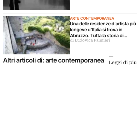
ARTE CONTEMPORANEA
Una delle residenze d’artista più
longeve d’Italia si trova in
Abruzzo. Tutta la storia di
di Ludovica Palmieri
Ramo
Altri articoli di: arte contemporanea
Leggi di più