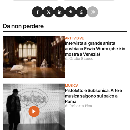
Condividi su Facebook
Condividi su X
Condividi su LinkedIn
Condividi su Pinterest
Condividi su WhatsApp
Condividi su Email
Da non perdere
ARTI VISIVE
Intervista al grande artista
austriaco Erwin Wurm (che è in
mostra a Venezia)
di Giulia Bianco
MUSICA
Pistoletto e Subsonica. Arte e
musica salgono sul palco a
Roma
di Roberta Pisa