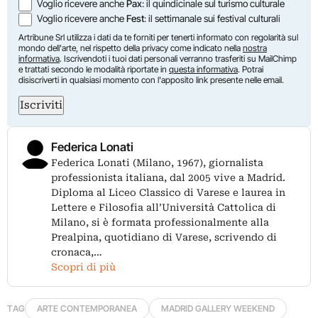
Voglio ricevere anche
Pax
: il quindicinale sul turismo culturale
Voglio ricevere anche
Fest
: il settimanale sui festival culturali
Artribune Srl utilizza i dati da te forniti per tenerti informato con regolarità sul
mondo dell'arte, nel rispetto della privacy come indicato nella
nostra
informativa
. Iscrivendoti i tuoi dati personali verranno trasferiti su MailChimp
e trattati secondo le modalità riportate in
questa informativa
. Potrai
disiscriverti in qualsiasi momento con l'apposito link presente nelle email.
Iscriviti
Federica Lonati
Federica Lonati (Milano, 1967), giornalista
professionista italiana, dal 2005 vive a Madrid.
Diploma al Liceo Classico di Varese e laurea in
Lettere e Filosofia all’Università Cattolica di
Milano, si è formata professionalmente alla
Prealpina, quotidiano di Varese, scrivendo di
cronaca,…
Scopri di più
TAG
ARTE CONTEMPORANEA
MADRID GALLERY WEEKEND