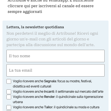
Artribune è anche su Whatsapp. È sufficiente
cliccare qui
per iscriversi al canale ed essere
sempre aggiornati
Lettera, la newsletter quotidiana
Non perdetevi il meglio di Artribune! Ricevi ogni
giorno un'e-mail con gli articoli del giorno e
partecipa alla discussione sul mondo dell'arte.
Nome
(Required)
First
Email
(Required)
Opzioni
Voglio ricevere anche
Segnala
: focus su mostre, festival,
didattica ed eventi culturali
Voglio ricevere anche
Incanti
: il settimanale sul mercato dell'arte
Voglio ricevere anche
Render
: il quindicinale sulla rigenerazione
urbana
Voglio ricevere anche
Tailor
: il quindicinale su moda e cultura