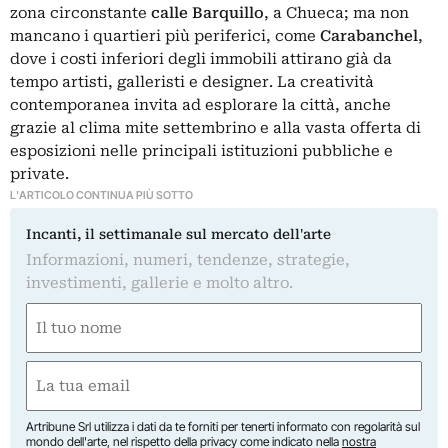
zona circonstante
calle Barquillo
, a Chueca; ma non
mancano i quartieri più periferici, come
Carabanchel
,
dove i costi inferiori degli immobili attirano già da
tempo artisti, galleristi e designer. La creatività
contemporanea invita ad esplorare la città, anche
grazie al clima mite settembrino e alla vasta offerta di
esposizioni nelle principali istituzioni pubbliche e
private.
L'ARTICOLO CONTINUA PIÙ SOTTO
Incanti, il settimanale sul mercato dell'arte
Informazioni, numeri, tendenze, strategie,
investimenti, gallerie e molto altro.
Nome
(Required)
First
Email
(Required)
Artribune Srl utilizza i dati da te forniti per tenerti informato con regolarità sul
mondo dell'arte, nel rispetto della privacy come indicato nella
nostra