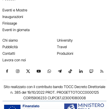
Eventi e Mostre
Inaugurazioni
Finissage
Eventi in giornata
Chi siamo
University
Pubblicità
Travel
Contatti
Produzioni
Lavora con noi
Seguici su Facebook
Seguici su Instagram
Seguici su X
Seguici su YouTube
Seguici su WhatsApp
Seguici su Telegram
Seguici su TikTok
Seguici su Link
Seguici su
Segui
Sito realizzato con il contributo bando TOCC Decreto Direttoriale
n. 385 del 19/10/2022 PROT. PROGETTOTOCC0000125
COR15906233 CUPC87J23001080008