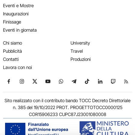
Eventi e Mostre
Inaugurazioni
Finissage
Eventi in giornata
Chi siamo
University
Pubblicità
Travel
Contatti
Produzioni
Lavora con noi
Seguici su Facebook
Seguici su Instagram
Seguici su X
Seguici su YouTube
Seguici su WhatsApp
Seguici su Telegram
Seguici su TikTok
Seguici su Link
Seguici su
Segui
Sito realizzato con il contributo bando TOCC Decreto Direttoriale
n. 385 del 19/10/2022 PROT. PROGETTOTOCC0000125
COR15906233 CUPC87J23001080008