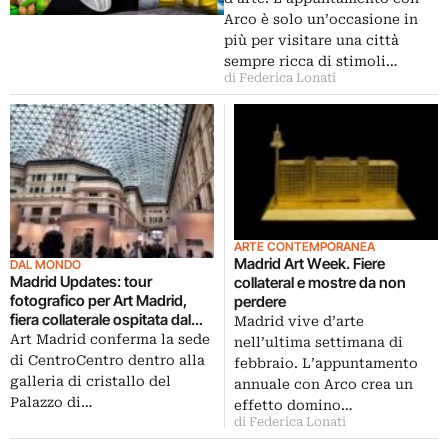
Arco è solo un’occasione in
più per visitare una città
sempre ricca di stimoli…
di Federica Lonati
ARTE CONTEMPORANEA
Madrid Art Week. Fiere
DAL MONDO
Madrid Updates: tour
collateral e mostre da non
fotografico per Art Madrid,
perdere
fiera collaterale ospitata dal
Madrid vive d’arte
Palazzo di Cibeles. Molta
Art Madrid conferma la sede
nell’ultima settimana di
Spagna, in un clima alquanto
di CentroCentro dentro alla
febbraio. L’appuntamento
confuso
galleria di cristallo del
annuale con Arco crea un
Palazzo di…
effetto domino…
di Federica Lonati