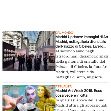
DAL MONDO
Madrid Updates: immagini di Art
Madrid, nella galleria di cristallo
del Palazzo di Cibeles. Livello
più alto a questa seconda
Al secondo anno negli
edizione, qualità altalenante
(straordinari, diciamolo) spazi
della galleria di cristallo del
Palazzo di Cibeles, la fiera Art
Madrid, collaterale da
battaglia di Arco, migliora…
ATTUALITÀ
Madrid Art Week 2016. Ecco
cosa vedere in città
In qualsiasi epoca dell’anno,
Madrid attira gli appassionati
d’arte. L’appuntamento con