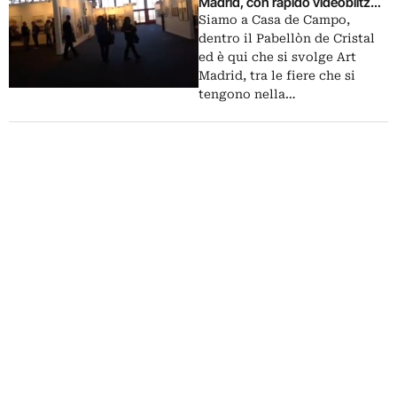
Madrid, con rapido videoblitz
dentro il Pabellòn de Cristal
Siamo a Casa de Campo,
dentro il Pabellòn de Cristal
ed è qui che si svolge Art
Madrid, tra le fiere che si
tengono nella…