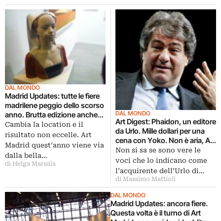
DAL MONDO
Madrid Updates: tutte le fiere
madrilene peggio dello scorso
DAL MONDO
anno. Brutta edizione anche
Art Digest: Phaidon, un editore
per Art Madrid. Videoblitz e un
Cambia la location e il
da Urlo. Mille dollari per una
po’ di foto
risultato non eccelle. Art
cena con Yoko. Non è aria, Art
Madrid quest’anno viene via
Madrid butta il cuore oltre il
Non si sa se sono vere le
dalla bella…
2013
voci che lo indicano come
di Helga Marsala
l’acquirente dell’Urlo di…
di Massimo Mattioli
DAL MONDO
Madrid Updates: ancora fiere.
Questa volta è il turno di Art