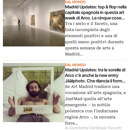
DAL MONDO
Madrid Updates: top & flop nella
capitale spagnola in questa art
week di Arco. Le cinque cose
migliori e le cinque peggiori che
Tra i serio e il faceto, una
abbiamo visto
lista incompleta degli
elementi positivi e una di
quelli meno positivi durante
questa semana de arte a
Madrid…
DAL MONDO
Madrid Updates: tra le sorelle di
Arco c’è anche la new entry
Jäälphoto. Che rilancia il format
delle fiere “alberghiere” all’Hotel
Se Art Madrid tradisce una
Chic&Basic Mayerling
vocazione all’arte spagnola, e
JustMad quella all’arte
emergente – in sottile
polemica con l’indiscussa
regina Arco -, la neonata
fiera…
di Enrichetta Cardinale Ciccotti