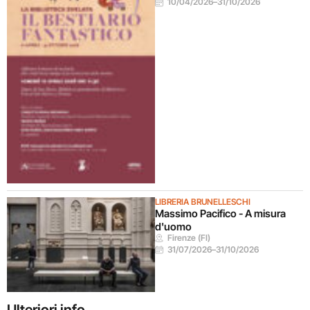
10/04/2026
–
31/10/2026
LIBRERIA BRUNELLESCHI
Massimo Pacifico - A misura
d'uomo
Firenze (FI)
31/07/2026
–
31/10/2026
Ulteriori info