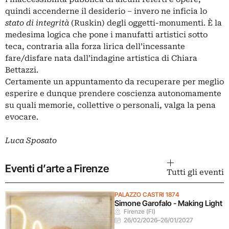
quindi accenderne il desiderio – invero ne inficia lo
stato di integrità
(
Ruskin
) degli oggetti-monumenti. È la
medesima logica che pone i manufatti artistici sotto
teca, contraria alla forza lirica dell’incessante
fare/disfare nata dall’indagine artistica di Chiara
Bettazzi.
Certamente un appuntamento da recuperare per meglio
esperire e dunque prendere coscienza autonomamente
su quali memorie, collettive o personali, valga la pena
evocare.
Luca Sposato
Eventi d’arte a Firenze
Tutti gli eventi
PALAZZO CASTRI 1874
Simone Garofalo - Making Light
Firenze (FI)
26/02/2026
–
26/01/2027