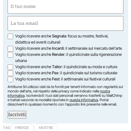
Nome
(Required)
First
Email
(Required)
Opzioni
Voglio ricevere anche
Segnala
: focus su mostre, festival,
didattica ed eventi culturali
Voglio ricevere anche
Incanti
: il settimanale sul mercato dell'arte
Voglio ricevere anche
Render
: il quindicinale sulla rigenerazione
urbana
Voglio ricevere anche
Tailor
: il quindicinale su moda e cultura
Voglio ricevere anche
Pax
: il quindicinale sul turismo culturale
Voglio ricevere anche
Fest
: il settimanale sui festival culturali
Artribune Srl utilizza i dati da te forniti per tenerti informato con regolarità sul
mondo dell'arte, nel rispetto della privacy come indicato nella
nostra
informativa
. Iscrivendoti i tuoi dati personali verranno trasferiti su MailChimp
e trattati secondo le modalità riportate in
questa informativa
. Potrai
disiscriverti in qualsiasi momento con l'apposito link presente nelle email.
Iscriviti
TAG
FIRENZE
MOSTRE