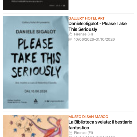
GALLERY HOTEL ART
Daniele Sigalot - Please Take
This Seriously
Firenze (FI)
10/06/2026
–
31/10/2026
MUSEO DI SAN MARCO
La Biblioteca svelata: il bestiario
fantastico
Firenze (FI)