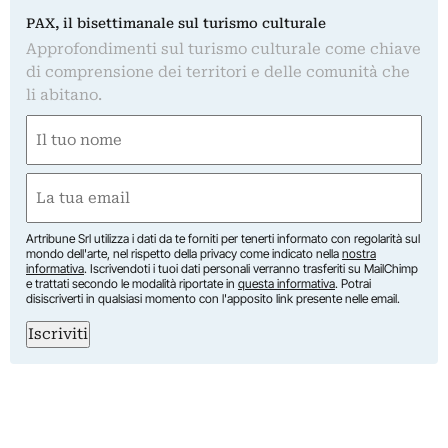
PAX, il bisettimanale sul turismo culturale
Approfondimenti sul turismo culturale come chiave
di comprensione dei territori e delle comunità che
li abitano.
Nome
(Required)
First
Email
(Required)
Artribune Srl utilizza i dati da te forniti per tenerti informato con regolarità sul
mondo dell'arte, nel rispetto della privacy come indicato nella
nostra
informativa
. Iscrivendoti i tuoi dati personali verranno trasferiti su MailChimp
e trattati secondo le modalità riportate in
questa informativa
. Potrai
disiscriverti in qualsiasi momento con l'apposito link presente nelle email.
Iscriviti