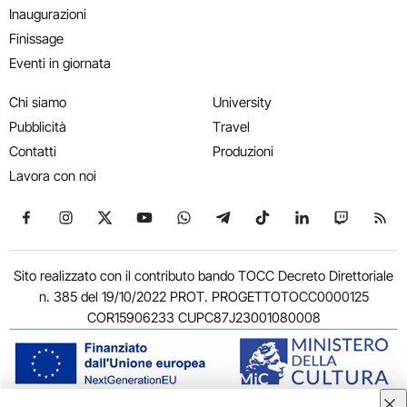
Inaugurazioni
Finissage
Eventi in giornata
Chi siamo
University
Pubblicità
Travel
Contatti
Produzioni
Lavora con noi
Seguici su Facebook
Seguici su Instagram
Seguici su X
Seguici su YouTube
Seguici su WhatsApp
Seguici su Telegram
Seguici su TikTok
Seguici su Link
Seguici su
Segui
Sito realizzato con il contributo bando TOCC Decreto Direttoriale
n. 385 del 19/10/2022 PROT. PROGETTOTOCC0000125
COR15906233 CUPC87J23001080008