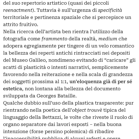
del suo repertorio artistico (quasi dei piccoli
reenactment
). Tuttavia è sull’urgenza di
specificità
territoriale e pertinenza spaziale che si percepisce un
attrito fruitivo.
Nella ricerca dell’artista ben rientra l’utilizzo della
fotografia come
frammento
della realtà,
medium
che
adopera egregiamente per tingere di un velo romantico
la bellezza dei reperti antichi rintracciati nei depositi
del Museo Galileo, nondimeno evitando di “caricare” gli
scatti di plasticità o intenti narrativi, semplicemente
favorendo nella reiterazione e nella scala di grandezza
dei soggetti prossima al 1:1,
un’eloquenza già di per sé
estetica
, non lontana alla bellezza del documento
sviluppata da Georges Bataille.
Qualche dubbio sull’uso della plastica trasparente: pur
rientrando nella poetica dell’
object trouvè
tipica del
linguaggio della Bettazzi, le volte che riveste il ruolo di
organo separatore dai lavori esposti – nella buona
intenzione (forse persino polemica) di ribadire
l’inaccessibilità pubblica di alcuni referti e opere,