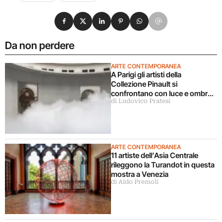
Condividi su Facebook
Condividi su X
Condividi su LinkedIn
Condividi su Pinterest
Condividi su WhatsApp
Condividi su Email
Da non perdere
ARTE CONTEMPORANEA
A Parigi gli artisti della
Collezione Pinault si
confrontano con luce e ombra
di Ludovico Pratesi
in una grande mostra
ARTE CONTEMPORANEA
11 artiste dell’Asia Centrale
rileggono la Turandot in questa
mostra a Venezia
di Aldo Premoli