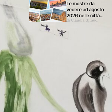
Roma
Le mostre da
vedere ad agosto
2026 nelle città
di Claudia Giraud
d’arte europee