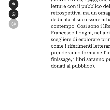
Condividi su Pinterest
letture con il pubblico de
Condividi su WhatsApp
retrospettiva, ma un oma
dedicata al suo essere arti
Condividi su Email
contempo. Così sono i libri
Francesco Longhi, nella
r
scegliere di esplorare pri
come i riferimenti letterar
prenderanno forma nell’im
finissage, i libri saranno 
donati al pubblico).