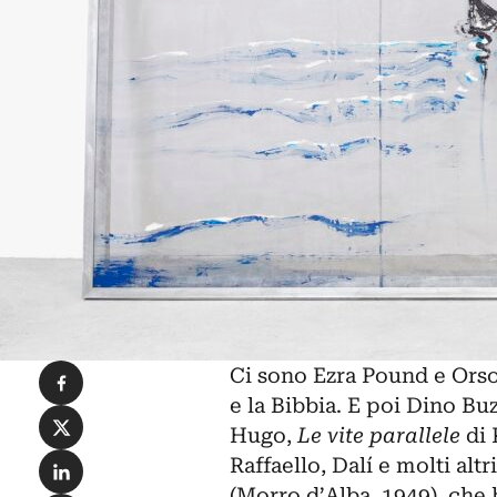
Condividi su Facebook
Ci sono Ezra Pound e Orso
e la Bibbia. E poi Dino Buz
Condividi su X
Hugo,
Le vite parallele
di 
Condividi su LinkedIn
Raffaello,
Dalí
e molti altr
(Morro d’Alba, 1949), che 