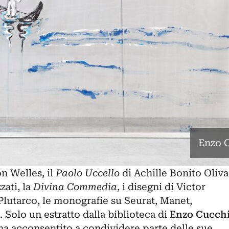
Enzo C
n Welles, il
Paolo Uccello
di
Achille Bonito Oliva
zati, la
Divina Commedia
, i disegni di Victor
Plutarco, le monografie su Seurat, Manet,
i. Solo un estratto dalla biblioteca di
Enzo Cucch
ha acconsentito a condividere parte delle sue