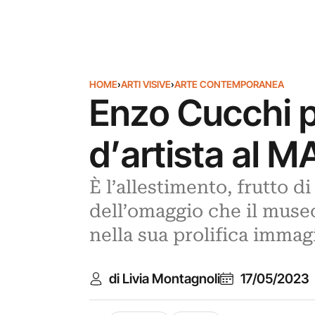
HOME
›
ARTI VISIVE
›
ARTE CONTEMPORANEA
Enzo Cucchi p
d’artista al 
È l’allestimento, frutto d
dell’omaggio che il mus
nella sua prolifica imma
di Livia Montagnoli
17/05/2023