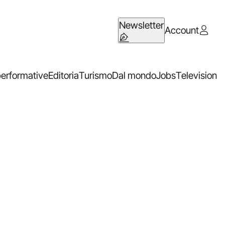
Newsletter
Account
performative
Editoria
Turismo
Dal mondo
Jobs
Television