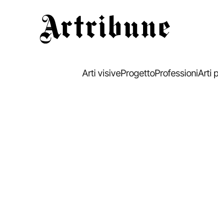
Artribune
Arti visive
Progetto
Professioni
Arti 