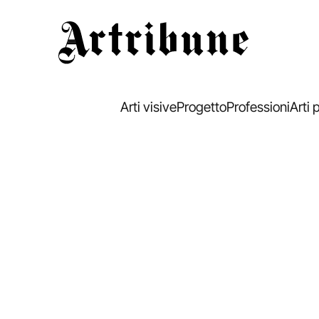
Artribune
Arti visive
Progetto
Professioni
Arti 