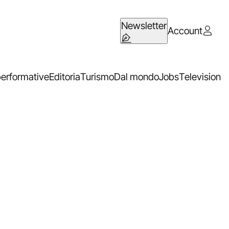
Newsletter
Account
performative
Editoria
Turismo
Dal mondo
Jobs
Television