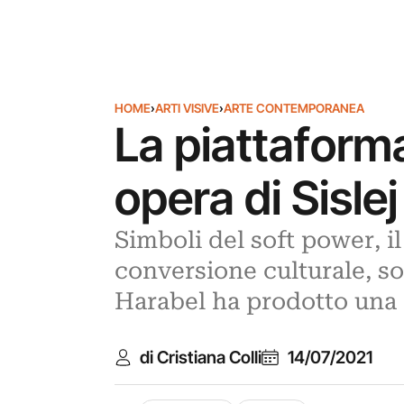
HOME
›
ARTI VISIVE
›
ARTE CONTEMPORANEA
La piattaform
opera di Sisle
Simboli del soft power, i
conversione culturale, so
Harabel ha prodotto una 
di Cristiana Colli
14/07/2021