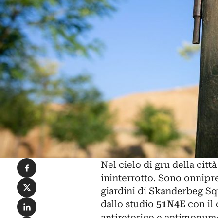
Condividi su Facebook
Nel cielo di gru della cit
ininterrotto. Sono onnipre
Condividi su X
giardini di Skanderbeg Squ
Condividi su LinkedIn
dallo
studio
51N4E
con il 
antiretorico e antimonume