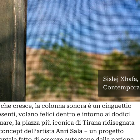
Sislej Xhafa
Contempora
tà che cresce, la colonna sonora è un cinguettio
senti, volano felici dentro e intorno ai dodici
are, la piazza più iconica di
Tirana
ridisegnata
concept dell’artista
Anri Sala
– un progetto
ntale fatto di essenze autoctone della nazione,