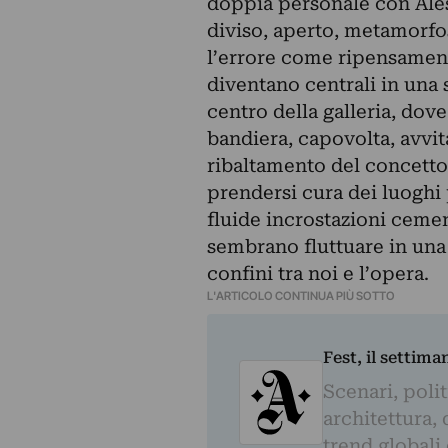
doppia personale con Ale
diviso, aperto, metamorfo
l’errore come ripensamen
diventano centrali in una s
centro della galleria, dove
bandiera, capovolta, avvit
ribaltamento del concetto
prendersi cura dei luoghi 
fluide incrostazioni cemen
sembrano fluttuare in una
confini tra noi e l’opera.
L'ARTICOLO CONTINUA PIÙ SOTTO
Fest, il settima
Scenari, polit
architettura, 
trend globali