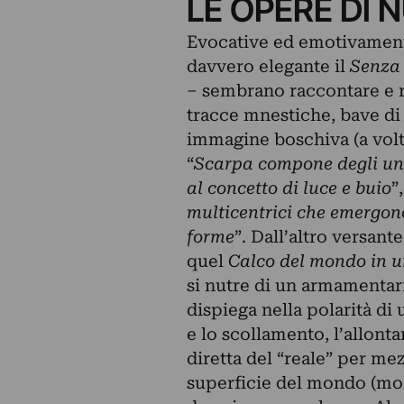
LE OPERE DI 
Evocative ed emotivamente
davvero elegante il
Senza 
– sembrano raccontare e ri
tracce mnestiche, bave di 
immagine boschiva (a volte
“
Scarpa compone degli univ
al concetto di luce e buio
”
multicentrici che emergono
forme
”. Dall’altro versant
quel
Calco del mondo in u
si nutre di un armamentari
dispiega nella polarità d
e lo scollamento, l’allonta
diretta del “reale” per mez
superficie del mondo (molt