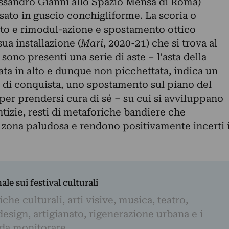
ssandro Giannì allo Spazio Mensa di Roma)
sato in guscio conchigliforme. La scoria o
to e rimodul-azione e spostamento ottico
ua installazione (
Mari
, 2020-21) che si trova al
 sono presenti una serie di aste – l’asta della
ata in alto e dunque non picchettata, indica un
 di conquista, uno spostamento sul piano del
per prendersi cura di sé – su cui si avviluppano
tizie, resti di metaforiche bandiere che
 zona paludosa e rendono positivamente incerti 
nale sui festival culturali
iche culturali, arti visive, musica, teatro,
design, artigianato, rigenerazione urbana e i
 da monitorare.