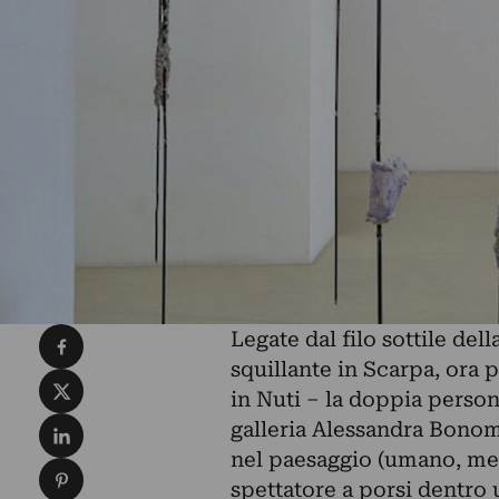
Condividi su Facebook
Legate dal filo sottile de
squillante in Scarpa, ora
Condividi su X
in Nuti – la doppia person
Condividi su LinkedIn
galleria Alessandra Bonom
nel paesaggio (umano, met
Condividi su Pinterest
spettatore a porsi dentro u