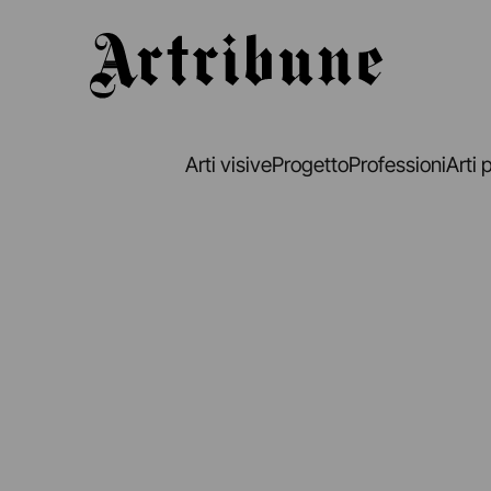
Artribune
Arti visive
Progetto
Professioni
Arti 