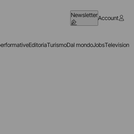
Newsletter
Account
performative
Editoria
Turismo
Dal mondo
Jobs
Television