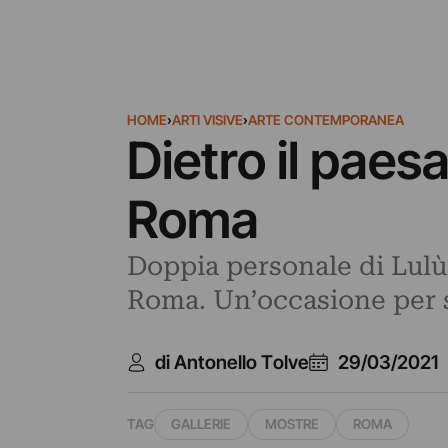
HOME
›
ARTI VISIVE
›
ARTE CONTEMPORANEA
Dietro il paes
Roma
Doppia personale di Lulù 
Roma. Un’occasione per s
di Antonello Tolve
29/03/2021
TAG
GALLERIE
MOSTRE
ROMA