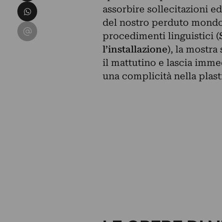
Condividi su WhatsApp
assorbire sollecitazioni e
del nostro perduto mondo. 
Condividi su Email
procedimenti linguistici (
l’installazione
), la mostra
il mattutino e lascia imm
una complicità nella plast