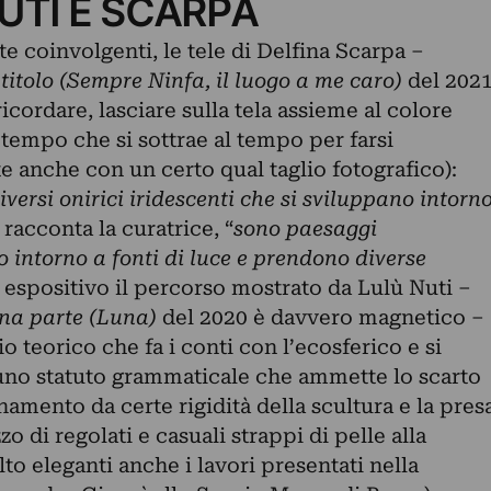
NUTI E SCARPA
 coinvolgenti, le tele di Delfina Scarpa –
titolo (Sempre Ninfa, il luogo a me caro)
del 202
cordare, lasciare sulla tela assieme al colore
tempo che si sottrae al tempo per farsi
 anche con un certo qual taglio fotografico):
ersi onirici iridescenti che si sviluppano intorn
, racconta la curatrice, “
sono paesaggi
 intorno a fonti di luce e prendono diverse
e espositivo il percorso mostrato da Lulù Nuti –
na parte (Luna)
del 2020 è davvero magnetico –
o teorico che fa i conti con l’ecosferico e si
i uno statuto grammaticale che ammette lo scarto
namento da certe rigidità della scultura e la pres
zo di regolati e casuali strappi di pelle alla
o eleganti anche i lavori presentati nella