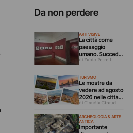
Da non perdere
1
ARTI VISIVE
La città come
paesaggio
o
umano. Succede
di Fabio Petrelli
nelle fotografie di
Matilde Demele
in mostra a
TURISMO
Roma
Le mostre da
vedere ad agosto
2026 nelle città
di Claudia Giraud
d’arte europee
a
ARCHEOLOGIA & ARTE
ANTICA
Importante