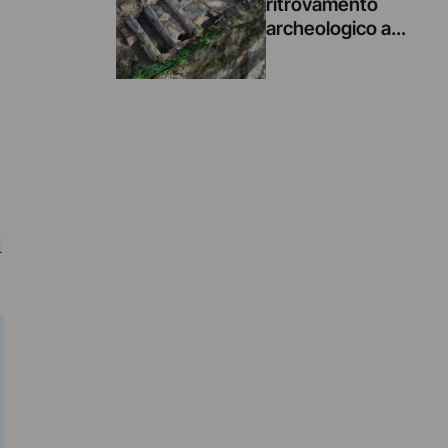
ritrovamento
archeologico a
Roma: mosaici e
affreschi
riemergono sotto
Villa Celimontana
durante un
cantiere
i