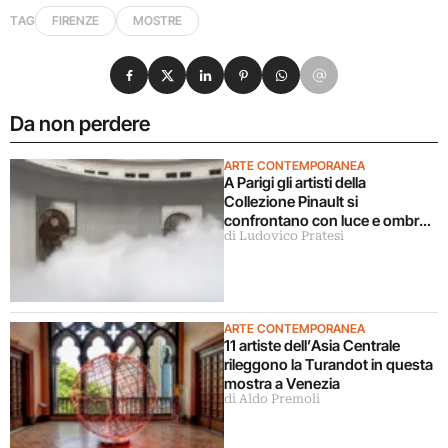
TAG
FIRENZE
MOSTRE
Condividi su Facebook
Condividi su X
Condividi su LinkedIn
Condividi su Pinterest
Condividi su WhatsApp
Condividi su Email
Da non perdere
ARTE CONTEMPORANEA
A Parigi gli artisti della
Collezione Pinault si
confrontano con luce e ombra
di Ludovico Pratesi
in una grande mostra
ARTE CONTEMPORANEA
11 artiste dell’Asia Centrale
rileggono la Turandot in questa
mostra a Venezia
di Aldo Premoli