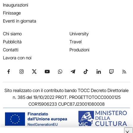
Inaugurazioni
Finissage
Eventi in giornata
Chi siamo
University
Pubblicità
Travel
Contatti
Produzioni
Lavora con noi
Seguici su Facebook
Seguici su Instagram
Seguici su X
Seguici su YouTube
Seguici su WhatsApp
Seguici su Telegram
Seguici su TikTok
Seguici su Link
Seguici su
Segui
Sito realizzato con il contributo bando TOCC Decreto Direttoriale
n. 385 del 19/10/2022 PROT. PROGETTOTOCC0000125
COR15906233 CUPC87J23001080008