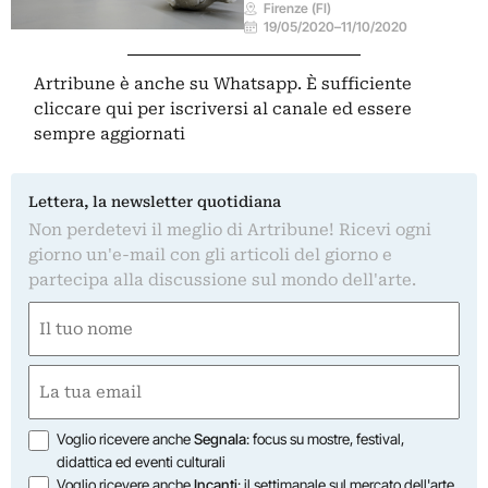
Firenze (FI)
19/05/2020
–
11/10/2020
Artribune è anche su Whatsapp. È sufficiente
cliccare qui
per iscriversi al canale ed essere
sempre aggiornati
Lettera, la newsletter quotidiana
Non perdetevi il meglio di Artribune! Ricevi ogni
giorno un'e-mail con gli articoli del giorno e
partecipa alla discussione sul mondo dell'arte.
Nome
(Obbligatorio)
Nome
Email
(Obbligatorio)
Opzioni
Voglio ricevere anche
Segnala
: focus su mostre, festival,
didattica ed eventi culturali
Voglio ricevere anche
Incanti
: il settimanale sul mercato dell'arte