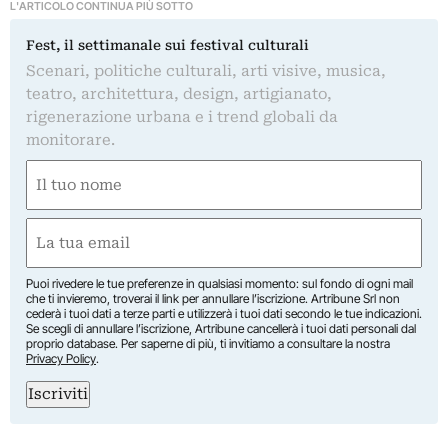
L'ARTICOLO CONTINUA PIÙ SOTTO
Fest, il settimanale sui festival culturali
Scenari, politiche culturali, arti visive, musica,
teatro, architettura, design, artigianato,
rigenerazione urbana e i trend globali da
monitorare.
Nome
(Obbligatorio)
Nome
Email
(Obbligatorio)
Puoi rivedere le tue preferenze in qualsiasi momento: sul fondo di ogni mail
che ti invieremo, troverai il link per annullare l’iscrizione. Artribune Srl non
cederà i tuoi dati a terze parti e utilizzerà i tuoi dati secondo le tue indicazioni.
Se scegli di annullare l’iscrizione, Artribune cancellerà i tuoi dati personali dal
proprio database. Per saperne di più, ti invitiamo a consultare la nostra
Privacy Policy
.
Iscriviti