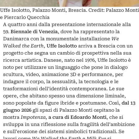
Uffe Isolotto, Palazzo Monti, Brescia. Credit: Palazzo Monti
e Piercarlo Quecchia
A quattro anni dalla presentazione internazionale alla
59.
Biennale di Venezia
, dove ha rappresentato la
Danimarca con la monumentale installazione
We
Walked the Earth
,
Uffe Isolotto
arriva a Brescia con un
progetto che segna un cambio di prospettiva nella sua
ricerca artistica. Danese, nato nel 1976, Uffe Isolotto è
noto per utilizzare un linguaggio che pone in dialogo
scultura, video, animazione 3D e performance, per
indagare il corpo, la sessualità, la tecnologia e le
trasformazioni dell’identità contemporanea. Le sue
opere, che abitano spesso una dimensione liminale,
sono popolate da figure ibride e postumane. Così,
dal 13
giugno 2026
gli spazi di Palazzo Monti ospitano la
mostra
Impotenza
,
a cura di Edoardo Monti
, che si
sviluppa in una riflessione sulla fragilità dell’ambizione
e sull’erosione dei sistemi simbolici tradizionali. Se
lavori come
We Walked the Earth
e
Milk Eye
si