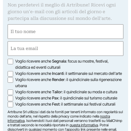
Non perdetevi il meglio di Artribune! Ricevi ogni
giorno un'e-mail con gli articoli del giorno e
partecipa alla discussione sul mondo dell'arte.
Nome
(Required)
First
Email
(Required)
Opzioni
Voglio ricevere anche
Segnala
: focus su mostre, festival,
didattica ed eventi culturali
Voglio ricevere anche
Incanti
: il settimanale sul mercato dell'arte
Voglio ricevere anche
Render
: il quindicinale sulla rigenerazione
urbana
Voglio ricevere anche
Tailor
: il quindicinale su moda e cultura
Voglio ricevere anche
Pax
: il quindicinale sul turismo culturale
Voglio ricevere anche
Fest
: il settimanale sui festival culturali
Artribune Srl utilizza i dati da te forniti per tenerti informato con regolarità sul
mondo dell'arte, nel rispetto della privacy come indicato nella
nostra
informativa
. Iscrivendoti i tuoi dati personali verranno trasferiti su MailChimp
e trattati secondo le modalità riportate in
questa informativa
. Potrai
disiscriverti in qualsiasi momento con l'apposito link presente nelle email.