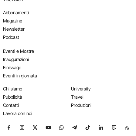
Abbonamenti
Magazine
Newsletter
Podcast
Eventi e Mostre
Inaugurazioni
Finissage
Eventi in giornata
Chi siamo
University
Pubblicità
Travel
Contatti
Produzioni
Lavora con noi
Seguici su Facebook
Seguici su Instagram
Seguici su X
Seguici su YouTube
Seguici su WhatsApp
Seguici su Telegram
Seguici su TikTok
Seguici su Link
Seguici su
Segui