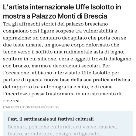
L’artista internazionale Uffe Isolotto in
mostra a Palazzo Monti di Brescia
Tra gli affreschi storici del palazzo bresciano
compaiono così figure sospese tra vulnerabilità e
aspirazione: un centauro decapitato che porta con sé
due teste umane, un giovane corpo deformato che
tende verso il soffitto una rudimentale asta di legno,
sculture in cui silicone, cera e oggetti trovati dialogano
con bronzo, marmo e decorazioni secolari. Per
l’occasione, abbiamo intervistato Uffe Isolotto per
parlare di questa
nuova fase della sua pratica artistica
,
del rapporto tra autobiografia e mito, e di come
l’incertezza possa trasformarsi in uno strumento di
ricerca.
L'ARTICOLO CONTINUA PIÙ SOTTO
Fest, il settimanale sui festival culturali
Scenari, politiche culturali, arti visive, musica,
teatro, architettura, design, artigianato,