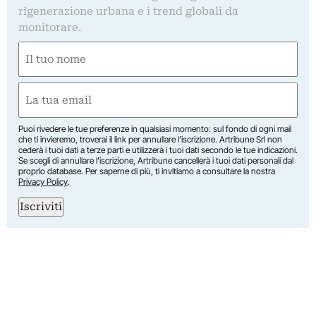
rigenerazione urbana e i trend globali da
monitorare.
Nome
(Required)
First
Email
(Required)
Puoi rivedere le tue preferenze in qualsiasi momento: sul fondo di ogni mail
che ti invieremo, troverai il link per annullare l’iscrizione. Artribune Srl non
cederà i tuoi dati a terze parti e utilizzerà i tuoi dati secondo le tue indicazioni.
Se scegli di annullare l’iscrizione, Artribune cancellerà i tuoi dati personali dal
proprio database. Per saperne di più, ti invitiamo a consultare la nostra
Privacy Policy
.
Iscriviti