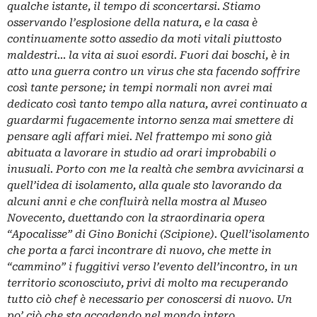
qualche istante, il tempo di sconcertarsi. Stiamo
osservando l’esplosione della natura, e la casa è
continuamente sotto assedio da moti vitali piuttosto
maldestri… la vita ai suoi esordi. Fuori dai boschi, è in
atto una guerra contro un virus che sta facendo soffrire
così tante persone; in tempi normali non avrei mai
dedicato così tanto tempo alla natura, avrei continuato a
guardarmi fugacemente intorno senza mai smettere di
pensare agli affari miei. Nel frattempo mi sono già
abituata a lavorare in studio ad orari improbabili o
inusuali. Porto con me la realtà che sembra avvicinarsi a
quell’idea di isolamento, alla quale sto lavorando da
alcuni anni e che confluirà nella mostra al Museo
Novecento, duettando con la straordinaria opera
“Apocalisse” di Gino Bonichi (Scipione). Quell’isolamento
che porta a farci incontrare di nuovo, che mette in
“cammino” i fuggitivi verso l’evento dell’incontro, in un
territorio sconosciuto, privi di molto ma recuperando
tutto ciò chef è necessario per conoscersi di nuovo. Un
po’ ciò che sta accadendo nel mondo intero,