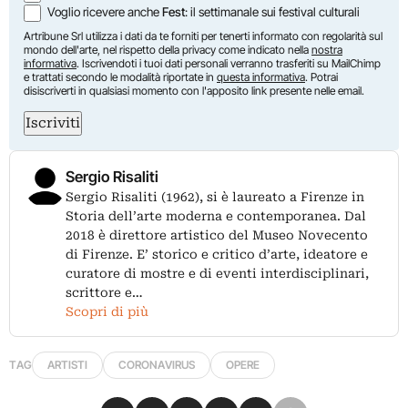
Voglio ricevere anche
Fest
: il settimanale sui festival culturali
Artribune Srl utilizza i dati da te forniti per tenerti informato con regolarità sul
mondo dell'arte, nel rispetto della privacy come indicato nella
nostra
informativa
. Iscrivendoti i tuoi dati personali verranno trasferiti su MailChimp
e trattati secondo le modalità riportate in
questa informativa
. Potrai
disiscriverti in qualsiasi momento con l'apposito link presente nelle email.
Iscriviti
Sergio Risaliti
Sergio Risaliti (1962), si è laureato a Firenze in
Storia dell’arte moderna e contemporanea. Dal
2018 è direttore artistico del Museo Novecento
di Firenze. E’ storico e critico d’arte, ideatore e
curatore di mostre e di eventi interdisciplinari,
scrittore e…
Scopri di più
TAG
ARTISTI
CORONAVIRUS
OPERE
Condividi su Facebook
Condividi su X
Condividi su LinkedIn
Condividi su Pinterest
Condividi su WhatsApp
Condividi su Email