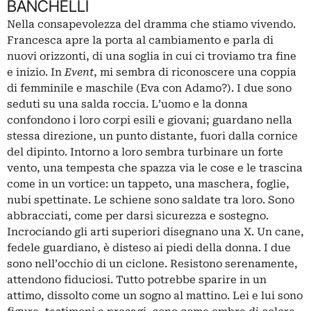
BANCHELLI
Nella consapevolezza del dramma che stiamo vivendo.
Francesca apre la porta al cambiamento e parla di
nuovi orizzonti, di una soglia in cui ci troviamo tra fine
e inizio. In
Event
, mi sembra di riconoscere una coppia
di femminile e maschile (Eva con Adamo?). I due sono
seduti su una salda roccia. L’uomo e la donna
confondono i loro corpi esili e giovani; guardano nella
stessa direzione, un punto distante, fuori dalla cornice
del dipinto. Intorno a loro sembra turbinare un forte
vento, una tempesta che spazza via le cose e le trascina
come in un vortice: un tappeto, una maschera, foglie,
nubi spettinate. Le schiene sono saldate tra loro. Sono
abbracciati, come per darsi sicurezza e sostegno.
Incrociando gli arti superiori disegnano una X. Un cane,
fedele guardiano, è disteso ai piedi della donna. I due
sono nell’occhio di un ciclone. Resistono serenamente,
attendono fiduciosi. Tutto potrebbe sparire in un
attimo, dissolto come un sogno al mattino. Lei e lui sono