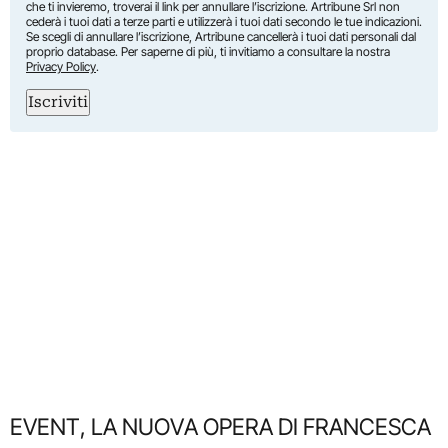
che ti invieremo, troverai il link per annullare l’iscrizione. Artribune Srl non
cederà i tuoi dati a terze parti e utilizzerà i tuoi dati secondo le tue indicazioni.
Se scegli di annullare l’iscrizione, Artribune cancellerà i tuoi dati personali dal
proprio database. Per saperne di più, ti invitiamo a consultare la nostra
Privacy Policy
.
Iscriviti
EVENT, LA NUOVA OPERA DI FRANCESCA