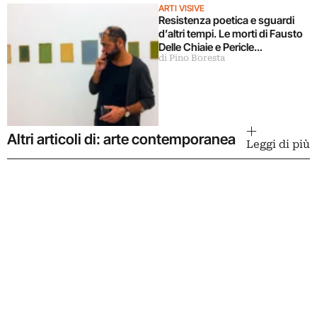
ARTI VISIVE
Resistenza poetica e sguardi
d’altri tempi. Le morti di Fausto
Delle Chiaie e Pericle
di Pino Boresta
Guaglianone
Altri articoli di: arte contemporanea
Leggi di più