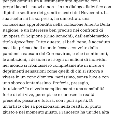
per poi definire un allestimento site-specific con i
propri lavori – nuovi e non – in un dialogo dialettico con
dipinti e sculture dei grandi maestri del Novecento. La
sua scelta mi ha sorpreso, ha dimostrato una
conoscenza approfondita della collezione Alberto Della
Ragione, e un interesse ben preciso nei confronti di
un’opera di Scipione (Gino Bonechi), dall’emblematico
titolo
Apocalisse
. Tutto questo, si badi bene, è accaduto
mesi fa, prima che il mondo fosse sconvolto dalla
pandemia causata dal Coronavirus, e che i sentimenti,
le ambizioni, i desideri e i sogni di milioni di individui
nel mondo si ribaltassero completamente in incubi e
deprimenti sensazioni come quelli di chi si ritrova a
vivere in un cono d’ombra, nerissimo, senza luce e con
uno sbocco lontanissimo. Profezia, presagio,
intuizione? Io ci vedo semplicemente una sensibilità
forte di chi vive, percepisce e conosce la realtà
presente, passata e futura, con i pori aperti. Di
un’artista che sa posizionarsi nella realtà, al punto
giusto e nel momento giusto. Francesca ha un’idea alta