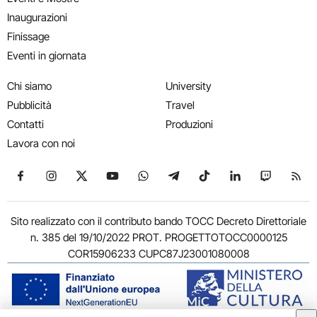
Inaugurazioni
Finissage
Eventi in giornata
Chi siamo
University
Pubblicità
Travel
Contatti
Produzioni
Lavora con noi
Seguici su Facebook
Seguici su Instagram
Seguici su X
Seguici su YouTube
Seguici su WhatsApp
Seguici su Telegram
Seguici su TikTok
Seguici su Link
Seguici su
Segui
Sito realizzato con il contributo bando TOCC Decreto Direttoriale
n. 385 del 19/10/2022 PROT. PROGETTOTOCC0000125
COR15906233 CUPC87J23001080008