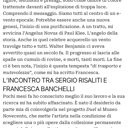
figure, testimoni e presagi, sono come ombre di colore
trattenute davanti all’esplosione di troppa luce.
Comprendo il messaggio. Siamo tutti al centro di un e-
vento epocale. Potrebbe essere anche una nuova
genesi, l’inizio di una purificazione. A un tratto, mi
avvicina l’Angelus Novus di Paul Klee. L’angelo della
storia. Anche in quel celebre acquerello un vento
travolge tutto e tutti. Walter Benjamin ci aveva
avvertito quasi un secolo fa. Il progresso si lascia alle
spalle un cumulo di rovine, e morti, tanti morti. La fine
ci è ben nota, l’inizio è questa tempesta
“di trasporto e
mutevolezza”
, come mi ha scritto Francesca.
L’INCONTRO TRA SERGIO RISALITI E
FRANCESCA BANCHELLI
Pochi mesi fa ho conosciuto meglio il suo lavoro e la sua
ricerca mi ha subito affascinato. È nato il desiderio da
parte mia di coinvolgerla nel progetto
Duel
al Museo
Novecento, che mette l’artista nella condizione di
scegliere una o più opere dalla collezione permanente