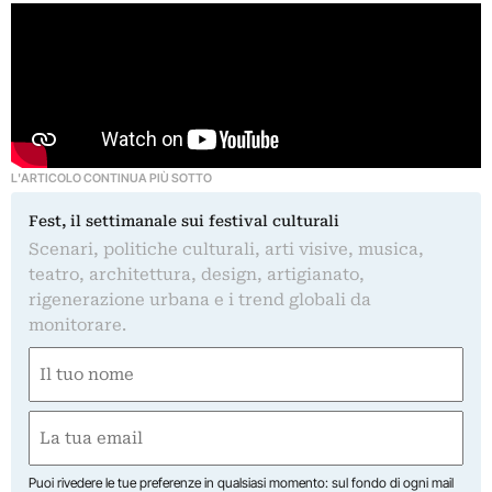
L'ARTICOLO CONTINUA PIÙ SOTTO
Fest, il settimanale sui festival culturali
Scenari, politiche culturali, arti visive, musica,
teatro, architettura, design, artigianato,
rigenerazione urbana e i trend globali da
monitorare.
Nome
(Required)
First
Email
(Required)
Puoi rivedere le tue preferenze in qualsiasi momento: sul fondo di ogni mail