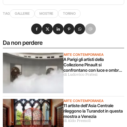
TAG
GALLERIE
MOSTRE
TORINO
Condividi su Facebook
Condividi su X
Condividi su LinkedIn
Condividi su Pinterest
Condividi su WhatsApp
Condividi su Email
Da non perdere
ARTE CONTEMPORANEA
A Parigi gli artisti della
Collezione Pinault si
confrontano con luce e ombra
di Ludovico Pratesi
in una grande mostra
ARTE CONTEMPORANEA
11 artiste dell’Asia Centrale
rileggono la Turandot in questa
mostra a Venezia
di Aldo Premoli