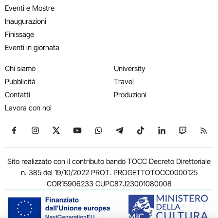
Eventi e Mostre
Inaugurazioni
Finissage
Eventi in giornata
Chi siamo
University
Pubblicità
Travel
Contatti
Produzioni
Lavora con noi
Seguici su Facebook
Seguici su Instagram
Seguici su X
Seguici su YouTube
Seguici su WhatsApp
Seguici su Telegram
Seguici su TikTok
Seguici su Link
Seguici su
Segui
Sito realizzato con il contributo bando TOCC Decreto Direttoriale
n. 385 del 19/10/2022 PROT. PROGETTOTOCC0000125
COR15906233 CUPC87J23001080008