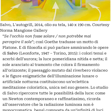
Salvo, L'autogrill, 2014, olio su tela, 140 x 190 cm. Courtesy
Norma Mangione Gallery
“
Se l’occhio non fosse solare / non potrebbe mai
percepire il sole
”; così Goethe tradusse un motto di
Platone. E di filosofia si può parlare ammirando le opere
di
Salvo
(Leonforte, 1947 – Torino, 2015): i colori tenui e
acerbi dell’aurora; la luce pomeridiana nitida e netta; il
sole aranciato al tramonto che colora il firmamento
all’orizzonte; il paesaggio mutato dal riverbero violaceo
e le figure enigmatiche dell’illuminazione lunare o
artificiale notturna costituiscono un’eclettica
meditazione coloristica, unica nel suo genere. Lo studio
di Salvo ripercorre tutte le possibilità della luce: come
un Newton contemporaneo e raffinatissimo, ricorda
all’osservatore che la radiazione luminosa non è
monocromatica, bensì composta da un’infinità di luci