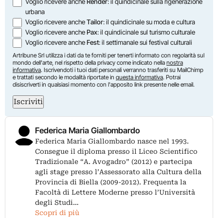
Voglio ricevere anche
Render
: il quindicinale sulla rigenerazione
urbana
Voglio ricevere anche
Tailor
: il quindicinale su moda e cultura
Voglio ricevere anche
Pax
: il quindicinale sul turismo culturale
Voglio ricevere anche
Fest
: il settimanale sui festival culturali
Artribune Srl utilizza i dati da te forniti per tenerti informato con regolarità sul
mondo dell'arte, nel rispetto della privacy come indicato nella
nostra
informativa
. Iscrivendoti i tuoi dati personali verranno trasferiti su MailChimp
e trattati secondo le modalità riportate in
questa informativa
. Potrai
disiscriverti in qualsiasi momento con l'apposito link presente nelle email.
Iscriviti
Federica Maria Giallombardo
Federica Maria Giallombardo nasce nel 1993.
Consegue il diploma presso il Liceo Scientifico
Tradizionale “A. Avogadro” (2012) e partecipa
agli stage presso l’Assessorato alla Cultura della
Provincia di Biella (2009-2012). Frequenta la
Facoltà di Lettere Moderne presso l’Università
degli Studi…
Scopri di più