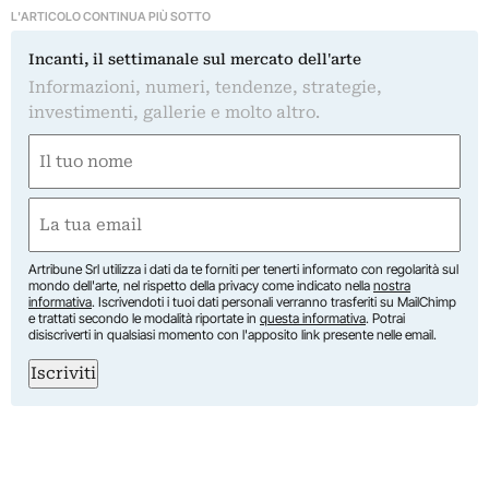
L'ARTICOLO CONTINUA PIÙ SOTTO
Incanti, il settimanale sul mercato dell'arte
Informazioni, numeri, tendenze, strategie,
investimenti, gallerie e molto altro.
Nome
(Required)
First
Email
(Required)
Artribune Srl utilizza i dati da te forniti per tenerti informato con regolarità sul
mondo dell'arte, nel rispetto della privacy come indicato nella
nostra
informativa
. Iscrivendoti i tuoi dati personali verranno trasferiti su MailChimp
e trattati secondo le modalità riportate in
questa informativa
. Potrai
disiscriverti in qualsiasi momento con l'apposito link presente nelle email.
Iscriviti