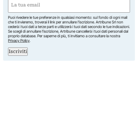
Email
(Required)
Puoi rivedere le tue preferenze in qualsiasi momento: sul fondo di ogni mail
che ti invieremo, troverai il link per annullare l’iscrizione. Artribune Srl non
cederà i tuoi dati a terze parti e utilizzerà i tuoi dati secondo le tue indicazioni.
Se scegli di annullare l’iscrizione, Artribune cancellerà i tuoi dati personali dal
proprio database. Per saperne di più, ti invitiamo a consultare la nostra
Privacy Policy
.
Iscriviti