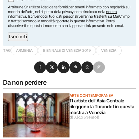
Artribune Srl utilizza i dati da te forniti per tenerti informato con regolarità sul
mondo dell'arte, nel rispetto della privacy come indicato nella
nostra
informativa
. Iscrivendoti i tuoi dati personali verranno trasferiti su MailChimp
e trattati secondo le modalità riportate in
questa informativa
. Potrai
disiscriverti in qualsiasi momento con l'apposito link presente nelle email.
Iscriviti
TAG
ARMENIA
BIENNALE DI VENEZIA 2019
VENEZIA
Condividi su Facebook
Condividi su X
Condividi su LinkedIn
Condividi su Pinterest
Condividi su WhatsApp
Condividi su Email
Da non perdere
ARTE CONTEMPORANEA
11 artiste dell’Asia Centrale
rileggono la Turandot in questa
mostra a Venezia
di Aldo Premoli