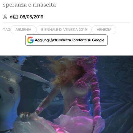
speranza e rinascita
di
08/05/2019
TAG
ARMENIA
BIENNALE DI VENEZIA 2019
VENEZIA