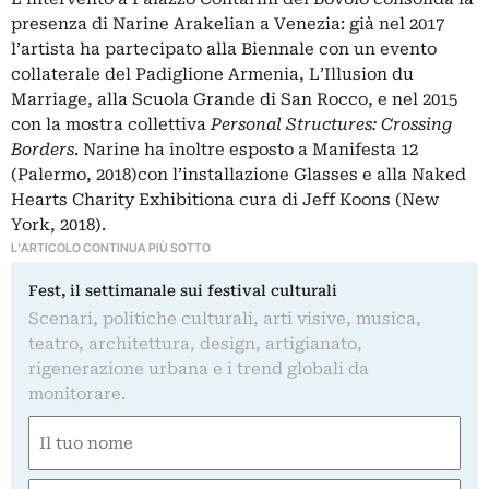
presenza di Narine Arakelian a Venezia: già nel 2017
l’artista ha partecipato alla Biennale con un evento
collaterale del Padiglione Armenia, L’Illusion du
Marriage, alla Scuola Grande di San Rocco, e nel 2015
con la mostra collettiva
Personal Structures: Crossing
Borders
. Narine ha inoltre esposto a Manifesta 12
(Palermo, 2018)con l’installazione Glasses e alla Naked
Hearts Charity Exhibitiona cura di Jeff Koons (New
York, 2018).
L'ARTICOLO CONTINUA PIÙ SOTTO
Fest, il settimanale sui festival culturali
Scenari, politiche culturali, arti visive, musica,
teatro, architettura, design, artigianato,
rigenerazione urbana e i trend globali da
monitorare.
Nome
(Required)
First