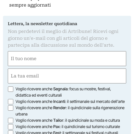
sempre aggiornati
Lettera, la newsletter quotidiana
Non perdetevi il meglio di Artribune! Ricevi ogni
giorno un'e-mail con gli articoli del giorno e
partecipa alla discussione sul mondo dell'arte.
Nome
(Required)
First
Email
(Required)
Opzioni
Voglio ricevere anche
Segnala
: focus su mostre, festival,
didattica ed eventi culturali
Voglio ricevere anche
Incanti
: il settimanale sul mercato dell'arte
Voglio ricevere anche
Render
: il quindicinale sulla rigenerazione
urbana
Voglio ricevere anche
Tailor
: il quindicinale su moda e cultura
Voglio ricevere anche
Pax
: il quindicinale sul turismo culturale
Voglio ricevere anche
Fest
: il settimanale sui festival culturali