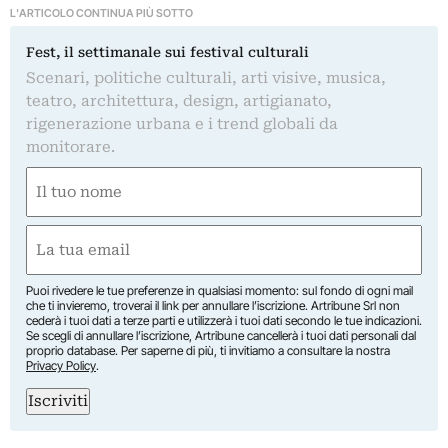
L'ARTICOLO CONTINUA PIÙ SOTTO
Fest, il settimanale sui festival culturali
Scenari, politiche culturali, arti visive, musica,
teatro, architettura, design, artigianato,
rigenerazione urbana e i trend globali da
monitorare.
Nome
(Required)
First
Email
(Required)
Puoi rivedere le tue preferenze in qualsiasi momento: sul fondo di ogni mail
che ti invieremo, troverai il link per annullare l’iscrizione. Artribune Srl non
cederà i tuoi dati a terze parti e utilizzerà i tuoi dati secondo le tue indicazioni.
Se scegli di annullare l’iscrizione, Artribune cancellerà i tuoi dati personali dal
proprio database. Per saperne di più, ti invitiamo a consultare la nostra
Privacy Policy
.
Iscriviti