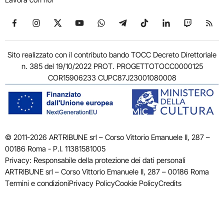
Seguici su Facebook
Seguici su Instagram
Seguici su X
Seguici su YouTube
Seguici su WhatsApp
Seguici su Telegram
Seguici su TikTok
Seguici su Link
Seguici su
Segui
Sito realizzato con il contributo bando TOCC Decreto Direttoriale
n. 385 del 19/10/2022 PROT. PROGETTOTOCC0000125
COR15906233 CUPC87J23001080008
© 2011-2026 ARTRIBUNE srl – Corso Vittorio Emanuele II, 287 –
00186 Roma - P.I. 11381581005
Privacy: Responsabile della protezione dei dati personali
ARTRIBUNE srl – Corso Vittorio Emanuele II, 287 – 00186 Roma
Termini e condizioni
Privacy Policy
Cookie Policy
Credits