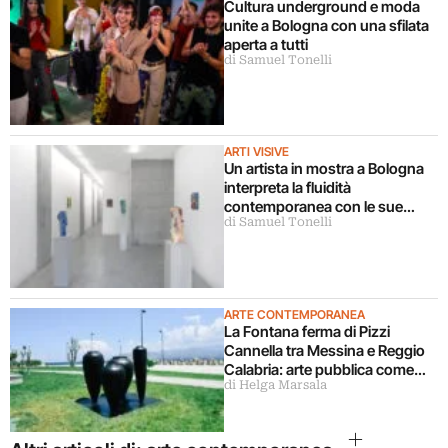
Cultura underground e moda
unite a Bologna con una sfilata
aperta a tutti
di Samuel Tonelli
ARTI VISIVE
Un artista in mostra a Bologna
interpreta la fluidità
contemporanea con le sue
di Samuel Tonelli
sculture
ARTE CONTEMPORANEA
La Fontana ferma di Pizzi
Cannella tra Messina e Reggio
Calabria: arte pubblica come
di Helga Marsala
ponte sullo Stretto (ma è
polemica)