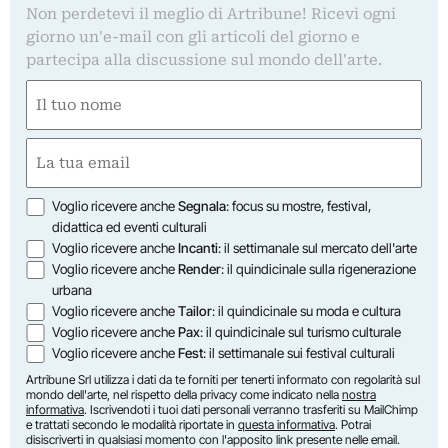
Non perdetevi il meglio di Artribune! Ricevi ogni
giorno un'e-mail con gli articoli del giorno e
partecipa alla discussione sul mondo dell'arte.
Nome
(Required)
First
Email
(Required)
Opzioni
Voglio ricevere anche
Segnala
: focus su mostre, festival,
didattica ed eventi culturali
Voglio ricevere anche
Incanti
: il settimanale sul mercato dell'arte
Voglio ricevere anche
Render
: il quindicinale sulla rigenerazione
urbana
Voglio ricevere anche
Tailor
: il quindicinale su moda e cultura
Voglio ricevere anche
Pax
: il quindicinale sul turismo culturale
Voglio ricevere anche
Fest
: il settimanale sui festival culturali
Artribune Srl utilizza i dati da te forniti per tenerti informato con regolarità sul
mondo dell'arte, nel rispetto della privacy come indicato nella
nostra
informativa
. Iscrivendoti i tuoi dati personali verranno trasferiti su MailChimp
e trattati secondo le modalità riportate in
questa informativa
. Potrai
disiscriverti in qualsiasi momento con l'apposito link presente nelle email.