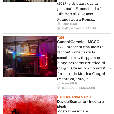
(2013) e di quasi due la
personale Homestead of
Dilution alla Nomas
Foundation a Roma…
Roma (RM)
29/01/2019
–
20/04/2019
T293
Cuoghi Corsello - MCCC
T293 presenta una mostra-
racconto che narra la
sensibilità sviluppata nel
lungo percorso artistico di
Cuoghi Corsello, duo artistico
formato da Monica Cuoghi
(Mantova, 1965) e…
Roma (RM)
15/02/2019
–
14/03/2019
GALLERIA ANNA MARRA
Davide Bramante - Inedite e
ideali
Mostra personale