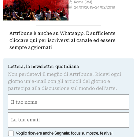
Roma (RM)
24/01/2019
–
24/02/2019
Artribune è anche su Whatsapp. È sufficiente
cliccare qui
per iscriversi al canale ed essere
sempre aggiornati
Lettera, la newsletter quotidiana
Non perdetevi il meglio di Artribune! Ricevi ogni
giorno un'e-mail con gli articoli del giorno e
partecipa alla discussione sul mondo dell'arte.
Nome
(Required)
First
Email
(Required)
Opzioni
Voglio ricevere anche
Segnala
: focus su mostre, festival,