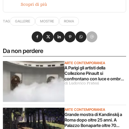
Scopri di più
TAG
GALLERIE
MOSTRE
ROMA
Condividi su Facebook
Condividi su X
Condividi su LinkedIn
Condividi su Pinterest
Condividi su WhatsApp
Condividi su Email
Da non perdere
ARTE CONTEMPORANEA
A Parigi gli artisti della
Collezione Pinault si
confrontano con luce e ombra
di Ludovico Pratesi
in una grande mostra
ARTE CONTEMPORANEA
Grande mostra di Kandinskij a
Roma dopo oltre 25 anni. A
Palazzo Bonaparte oltre 70