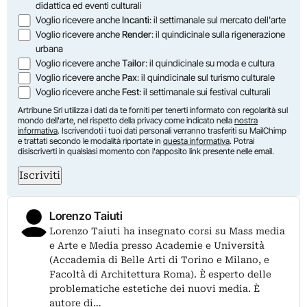
didattica ed eventi culturali
Voglio ricevere anche
Incanti
: il settimanale sul mercato dell'arte
Voglio ricevere anche
Render
: il quindicinale sulla rigenerazione
urbana
Voglio ricevere anche
Tailor
: il quindicinale su moda e cultura
Voglio ricevere anche
Pax
: il quindicinale sul turismo culturale
Voglio ricevere anche
Fest
: il settimanale sui festival culturali
Artribune Srl utilizza i dati da te forniti per tenerti informato con regolarità sul
mondo dell'arte, nel rispetto della privacy come indicato nella
nostra
informativa
. Iscrivendoti i tuoi dati personali verranno trasferiti su MailChimp
e trattati secondo le modalità riportate in
questa informativa
. Potrai
disiscriverti in qualsiasi momento con l'apposito link presente nelle email.
Iscriviti
Lorenzo Taiuti
Lorenzo Taiuti ha insegnato corsi su Mass media
e Arte e Media presso Academie e Università
(Accademia di Belle Arti di Torino e Milano, e
Facoltà di Architettura Roma). È esperto delle
problematiche estetiche dei nuovi media. È
autore di…