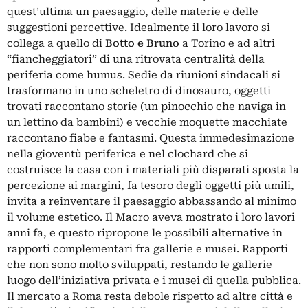
quest’ultima un paesaggio, delle materie e delle
suggestioni percettive. Idealmente il loro lavoro si
collega a quello di
Botto e Bruno
a Torino e ad altri
“fiancheggiatori” di una ritrovata centralità della
periferia come humus. Sedie da riunioni sindacali si
trasformano in uno scheletro di dinosauro, oggetti
trovati raccontano storie (un pinocchio che naviga in
un lettino da bambini) e vecchie moquette macchiate
raccontano fiabe e fantasmi. Questa immedesimazione
nella gioventù periferica e nel clochard che si
costruisce la casa con i materiali più disparati sposta la
percezione ai margini, fa tesoro degli oggetti più umili,
invita a reinventare il paesaggio abbassando al minimo
il volume estetico. Il Macro aveva mostrato i loro lavori
anni fa, e questo ripropone le possibili alternative in
rapporti complementari fra gallerie e musei. Rapporti
che non sono molto sviluppati, restando le gallerie
luogo dell’iniziativa privata e i musei di quella pubblica.
Il mercato a Roma resta debole rispetto ad altre città e