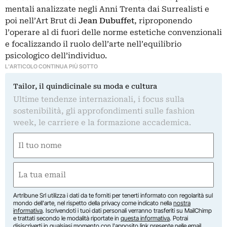
mentali analizzate negli Anni Trenta dai Surrealisti e
poi nell’Art Brut di
Jean Dubuffet
, riproponendo
l’operare al di fuori delle norme estetiche convenzionali
e focalizzando il ruolo dell’arte nell’equilibrio
psicologico dell’individuo.
L'ARTICOLO CONTINUA PIÙ SOTTO
Tailor, il quindicinale su moda e cultura
Ultime tendenze internazionali, i focus sulla
sostenibilità, gli approfondimenti sulle fashion
week, le carriere e la formazione accademica.
Nome
(Required)
First
Email
(Required)
Artribune Srl utilizza i dati da te forniti per tenerti informato con regolarità sul
mondo dell'arte, nel rispetto della privacy come indicato nella
nostra
informativa
. Iscrivendoti i tuoi dati personali verranno trasferiti su MailChimp
e trattati secondo le modalità riportate in
questa informativa
. Potrai
disiscriverti in qualsiasi momento con l'apposito link presente nelle email.