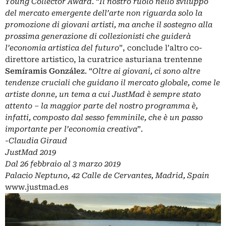
Young Collector Award
. “
Il nostro ruolo nello sviluppo
del mercato emergente dell’arte non riguarda solo la
promozione di giovani artisti, ma anche il sostegno alla
prossima generazione di collezionisti che guiderà
l’economia artistica del futuro
”, conclude l’altro co-
direttore artistico, la curatrice asturiana trentenne
Semíramis González
. “
Oltre ai giovani, ci sono altre
tendenze cruciali che guidano il mercato globale, come le
artiste donne, un tema a cui JustMad è sempre stato
attento – la maggior parte del nostro programma è,
infatti, composto dal sesso femminile, che è un passo
importante per l’economia creativa
”.
-Claudia Giraud
JustMad 2019
Dal 26 febbraio al 3 marzo 2019
Palacio Neptuno, 42 Calle de Cervantes, Madrid, Spain
www.justmad.es