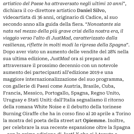
artistico del Paese ha attraversato negli ultimi 10 anni
”,
dichiara il co-direttore artistico
Daniel Silvo
,
videoartista di 36 anni, originario di Cadice, al suo
secondo anno alla guida della fiera. “
Nonostante sia
nata nel mezzo della più grave crisi della nostra era, il
viaggio verso l’alto di JustMad, caratterizzato dalla
resilienza, riflette in molti modi la ripresa della Spagna
”.
Dopo aver visto un aumento delle vendite del 28% nella
sua ultima edizione,
JustMad
ora si prepara ad
attraversare il prossimo decennio con un notevole
aumento dei partecipanti all’edizione 2019 e una
maggiore internazionalizzazione del suo programma,
con gallerie di Paesi come Austria, Brasile, Cuba,
Francia, Messico, Portogallo, Spagna, Regno Unito,
Uruguay e Stati Uniti: dall’Italia segnaliamo il ritorno
della romana White Noise e il debutto della torinese
Burning Giraffe che ha in corso fino al 20 aprile a Torino
la mostra del poeta della street art
Opiemme
. Inoltre,
per celebrare la sua recente espansione oltre la Spagna