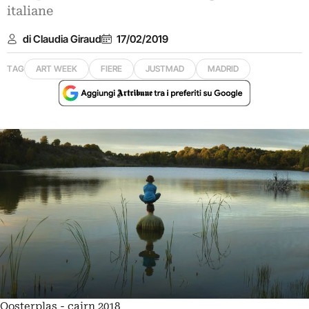
italiane
di Claudia Giraud
17/02/2019
TAG
ART WEEK
FIERE
JUSTMAD
MADRID
Oosterplas - cairn 2018