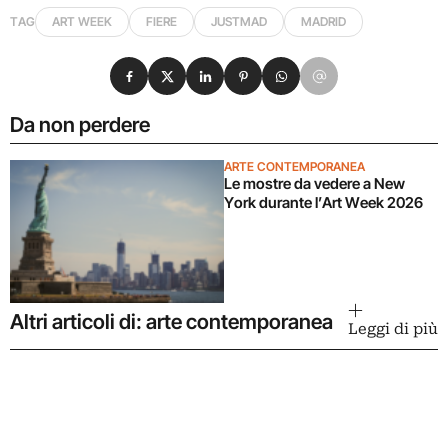
TAG
ART WEEK
FIERE
JUSTMAD
MADRID
Condividi su Facebook
Condividi su X
Condividi su LinkedIn
Condividi su Pinterest
Condividi su WhatsApp
Condividi su Email
Da non perdere
ARTE CONTEMPORANEA
Le mostre da vedere a New
York durante l’Art Week 2026
Altri articoli di: arte contemporanea
Leggi di più