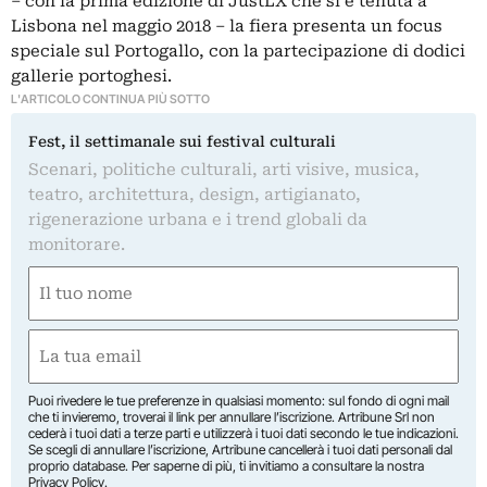
– con la prima edizione di
JustLX
che si è tenuta a
Lisbona nel maggio 2018 – la fiera presenta un focus
speciale sul Portogallo, con la partecipazione di dodici
gallerie portoghesi.
L'ARTICOLO CONTINUA PIÙ SOTTO
Fest, il settimanale sui festival culturali
Scenari, politiche culturali, arti visive, musica,
teatro, architettura, design, artigianato,
rigenerazione urbana e i trend globali da
monitorare.
Nome
(Required)
First
Email
(Required)
Puoi rivedere le tue preferenze in qualsiasi momento: sul fondo di ogni mail
che ti invieremo, troverai il link per annullare l’iscrizione. Artribune Srl non
cederà i tuoi dati a terze parti e utilizzerà i tuoi dati secondo le tue indicazioni.
Se scegli di annullare l’iscrizione, Artribune cancellerà i tuoi dati personali dal
proprio database. Per saperne di più, ti invitiamo a consultare la nostra
Privacy Policy
.