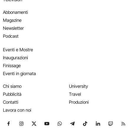
Abbonamenti
Magazine
Newsletter
Podcast
Eventi e Mostre
Inaugurazioni
Finissage
Eventi in giornata
Chi siamo
University
Pubblicità
Travel
Contatti
Produzioni
Lavora con noi
Seguici su Facebook
Seguici su Instagram
Seguici su X
Seguici su YouTube
Seguici su WhatsApp
Seguici su Telegram
Seguici su TikTok
Seguici su Link
Seguici su
Segui