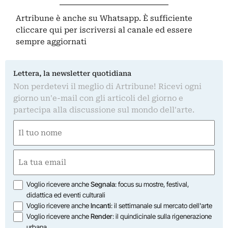
Artribune è anche su Whatsapp. È sufficiente
cliccare qui
per iscriversi al canale ed essere
sempre aggiornati
Lettera, la newsletter quotidiana
Non perdetevi il meglio di Artribune! Ricevi ogni
giorno un'e-mail con gli articoli del giorno e
partecipa alla discussione sul mondo dell'arte.
Nome
(Required)
First
Email
(Required)
Opzioni
Voglio ricevere anche
Segnala
: focus su mostre, festival,
didattica ed eventi culturali
Voglio ricevere anche
Incanti
: il settimanale sul mercato dell'arte
Voglio ricevere anche
Render
: il quindicinale sulla rigenerazione
urbana