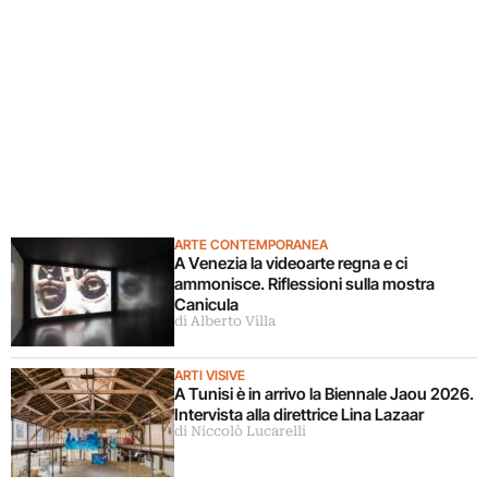
ARTE CONTEMPORANEA
A Venezia la videoarte regna e ci
ammonisce. Riflessioni sulla mostra
Canicula
di Alberto Villa
ARTI VISIVE
A Tunisi è in arrivo la Biennale Jaou 2026.
Intervista alla direttrice Lina Lazaar
di Niccolò Lucarelli