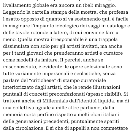
livellamento globale era ancora un (bel) miraggio.
Leggendo la cartella stampa della mostra, che professa
l’esatto opposto di quanto si va sostenendo qui, è facile
immaginare l’impianto ideologico dei saggi in catalogo e
delle tavole rotonde a latere, di cui conviene fare a
meno. Quella mostra irresponsabile è una trappola
dissimulata non solo per gli artisti invitati, ma anche
per i tanti giovani che prenderanno artisti e curatore
come modelli da imitare. Il perché, anche se
misconosciuto, è evidente: le opere selezionate sono
tutte variamente impersonali e scolastiche, senza
parlare del “critichese” di stampo curatoriale
interiorizzato dagli artisti, che le rende illustrazioni
puntuali di concetti preconfezionati (spesso risibili). Si
tratterà anche di Millennials dall’identità liquida, ma di
una collettiva uguale a mille altre parliamo, dalla
memoria corta perfino rispetto a molti cloni italiani
delle generazioni precedenti, puntualmente spariti
dalla circolazione. E sì che di appelli a non commettere