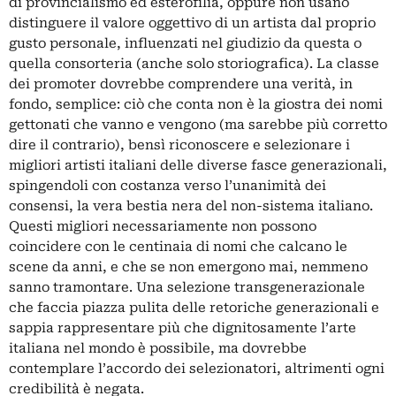
di provincialismo ed esterofilia, oppure non usano
distinguere il valore oggettivo di un artista dal proprio
gusto personale, influenzati nel giudizio da questa o
quella consorteria (anche solo storiografica). La classe
dei promoter dovrebbe comprendere una verità, in
fondo, semplice: ciò che conta non è la giostra dei nomi
gettonati che vanno e vengono (ma sarebbe più corretto
dire il contrario), bensì riconoscere e selezionare i
migliori artisti italiani delle diverse fasce generazionali,
spingendoli con costanza verso l’unanimità dei
consensi, la vera bestia nera del non-sistema italiano.
Questi migliori necessariamente non possono
coincidere con le centinaia di nomi che calcano le
scene da anni, e che se non emergono mai, nemmeno
sanno tramontare. Una selezione transgenerazionale
che faccia piazza pulita delle retoriche generazionali e
sappia rappresentare più che dignitosamente l’arte
italiana nel mondo è possibile, ma dovrebbe
contemplare l’accordo dei selezionatori, altrimenti ogni
credibilità è negata.