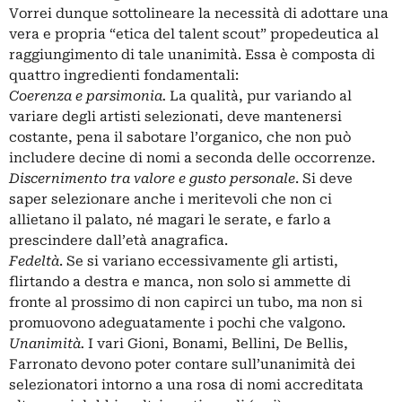
Vorrei dunque sottolineare la necessità di adottare una
vera e propria “etica del talent scout” propedeutica al
raggiungimento di tale unanimità. Essa è composta di
quattro ingredienti fondamentali:
Coerenza e parsimonia.
La qualità, pur variando al
variare degli artisti selezionati, deve mantenersi
costante, pena il sabotare l’organico, che non può
includere decine di nomi a seconda delle occorrenze.
Discernimento tra valore e gusto personale
. Si deve
saper selezionare anche i meritevoli che non ci
allietano il palato, né magari le serate, e farlo a
prescindere dall’età anagrafica.
Fedeltà
. Se si variano eccessivamente gli artisti,
flirtando a destra e manca, non solo si ammette di
fronte al prossimo di non capirci un tubo, ma non si
promuovono adeguatamente i pochi che valgono.
Unanimità.
I vari Gioni, Bonami, Bellini, De Bellis,
Farronato devono poter contare sull’unanimità dei
selezionatori intorno a una rosa di nomi accreditata