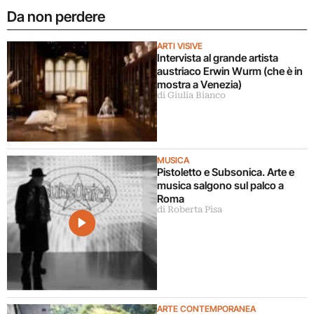
Da non perdere
ARTI VISIVE
Intervista al grande artista
austriaco Erwin Wurm (che è in
mostra a Venezia)
di Giulia Bianco
MUSICA
Pistoletto e Subsonica. Arte e
musica salgono sul palco a
Roma
di Roberta Pisa
ARTE CONTEMPORANEA