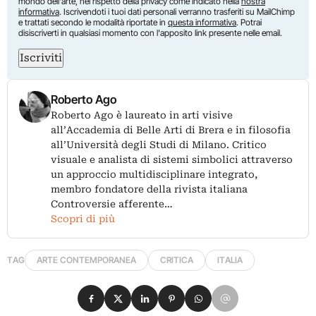
mondo dell'arte, nel rispetto della privacy come indicato nella
nostra
informativa
. Iscrivendoti i tuoi dati personali verranno trasferiti su MailChimp
e trattati secondo le modalità riportate in
questa informativa
. Potrai
disiscriverti in qualsiasi momento con l'apposito link presente nelle email.
Iscriviti
Roberto Ago
Roberto Ago è laureato in arti visive
all’Accademia di Belle Arti di Brera e in filosofia
all’Università degli Studi di Milano. Critico
visuale e analista di sistemi simbolici attraverso
un approccio multidisciplinare integrato,
membro fondatore della rivista italiana
Controversie afferente…
Scopri di più
TAG
ARTE CONTEMPORANEA
CRITICA
ITALIA
Condividi su Facebook
Condividi su X
Condividi su LinkedIn
Condividi su Pinterest
Condividi su WhatsApp
Condividi su Email