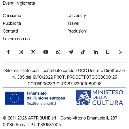
Eventi in giornata
Chi siamo
University
Pubblicità
Travel
Contatti
Produzioni
Lavora con noi
Seguici su Facebook
Seguici su Instagram
Seguici su X
Seguici su YouTube
Seguici su WhatsApp
Seguici su Telegram
Seguici su TikTok
Seguici su Link
Seguici su
Segui
Sito realizzato con il contributo bando TOCC Decreto Direttoriale
n. 385 del 19/10/2022 PROT. PROGETTOTOCC0000125
COR15906233 CUPC87J23001080008
© 2011-2026 ARTRIBUNE srl – Corso Vittorio Emanuele II, 287 –
00186 Roma - P.I. 11381581005