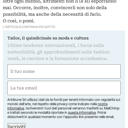
oltre ogni dubbio, altrimenti non li (e si) esporranno
mai. Occorre, inoltre, convincerli non solo della
possibilità, ma anche della necessità di farlo.
O così, o pomì.
L'ARTICOLO CONTINUA PIÙ SOTTO
Tailor, il quindicinale su moda e cultura
Ultime tendenze internazionali, i focus sulla
sostenibilità, gli approfondimenti sulle fashion
week, le carriere e la formazione accademica.
Nome
(Required)
First
Email
(Required)
Artribune Srl utilizza i dati da te forniti per tenerti informato con regolarità sul
mondo dell'arte, nel rispetto della privacy come indicato nella
nostra
informativa
. Iscrivendoti i tuoi dati personali verranno trasferiti su MailChimp
e trattati secondo le modalità riportate in
questa informativa
. Potrai
disiscriverti in qualsiasi momento con l'apposito link presente nelle email.
Iscriviti