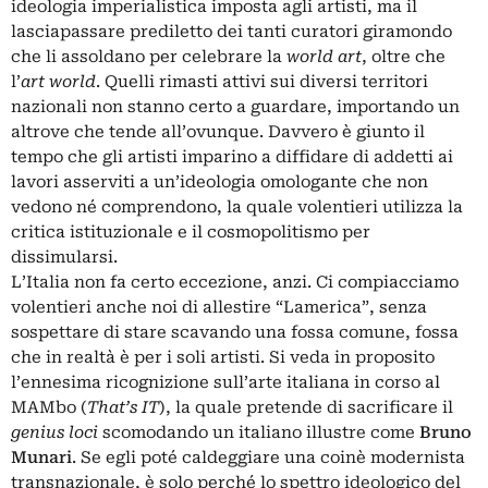
ideologia imperialistica imposta agli artisti, ma il
lasciapassare prediletto dei tanti curatori giramondo
che li assoldano per celebrare la
world art
, oltre che
l’
art world
. Quelli rimasti attivi sui diversi territori
nazionali non stanno certo a guardare, importando un
altrove che tende all’ovunque. Davvero è giunto il
tempo che gli artisti imparino a diffidare di addetti ai
lavori asserviti a un’ideologia omologante che non
vedono né comprendono, la quale volentieri utilizza la
critica istituzionale e il cosmopolitismo per
dissimularsi.
L’Italia non fa certo eccezione, anzi. Ci compiacciamo
volentieri anche noi di allestire “Lamerica”, senza
sospettare di stare scavando una fossa comune, fossa
che in realtà è per i soli artisti. Si veda in proposito
l’ennesima ricognizione sull’arte italiana in corso al
MAMbo (
That’s IT
), la quale pretende di sacrificare il
genius loci
scomodando un italiano illustre come
Bruno
Munari
. Se egli poté caldeggiare una coinè modernista
transnazionale, è solo perché lo spettro ideologico del