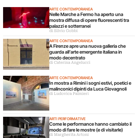
ARTE CONTEMPORANEA
Nelle Marche a Fermo ha aperto una
mostra diffusa di opere fluorescenti tra
palazzi e sotterranei
di Silvio Gobbi
ARTE CONTEMPORANEA
A Firenze apre una nuova galleria che
guarda all’arte emergente italiana in
modo decentrato
di Caterina Angelucci
ARTE CONTEMPORANEA
In mostra a Rimini i sogni estivi, poetici e
malinconici dipinti da Luca Giovagnoli
di Ludovica Palmieri
ARTI PERFORMATIVE
Come le performance hanno cambiato il
modo di fare le mostre (e di visitarle)
di Margherita Artoni