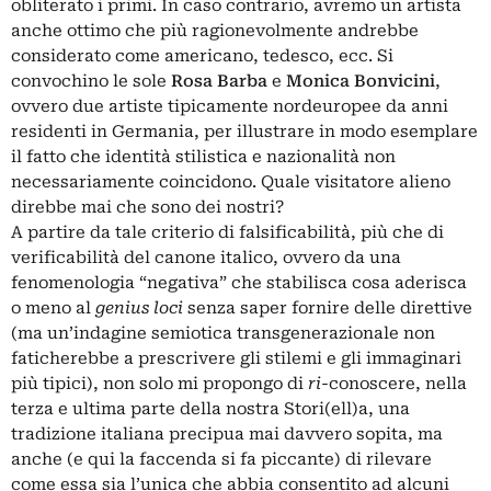
obliterato i primi. In caso contrario, avremo un artista
anche ottimo che più ragionevolmente andrebbe
considerato come americano, tedesco, ecc. Si
convochino le sole
Rosa Barba
e
Monica Bonvicini
,
ovvero due artiste tipicamente nordeuropee da anni
residenti in Germania, per illustrare in modo esemplare
il fatto che identità stilistica e nazionalità non
necessariamente coincidono. Quale visitatore alieno
direbbe mai che sono dei nostri?
A partire da tale criterio di falsificabilità, più che di
verificabilità del canone italico, ovvero da una
fenomenologia “negativa” che stabilisca cosa aderisca
o meno al
genius loci
senza saper fornire delle direttive
(ma un’indagine semiotica transgenerazionale non
faticherebbe a prescrivere gli stilemi e gli immaginari
più tipici), non solo mi propongo di
ri
-conoscere, nella
terza e ultima parte della nostra Stori(ell)a, una
tradizione italiana precipua mai davvero sopita, ma
anche (e qui la faccenda si fa piccante) di rilevare
come essa sia l’unica che abbia consentito ad alcuni