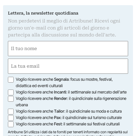
Lettera, la newsletter quotidiana
Non perdetevi il meglio di Artribune! Ricevi ogni
giorno un'e-mail con gli articoli del giorno e
partecipa alla discussione sul mondo dell'arte.
Nome
(Required)
First
Email
(Required)
Opzioni
Voglio ricevere anche
Segnala
: focus su mostre, festival,
didattica ed eventi culturali
Voglio ricevere anche
Incanti
: il settimanale sul mercato dell'arte
Voglio ricevere anche
Render
: il quindicinale sulla rigenerazione
urbana
Voglio ricevere anche
Tailor
: il quindicinale su moda e cultura
Voglio ricevere anche
Pax
: il quindicinale sul turismo culturale
Voglio ricevere anche
Fest
: il settimanale sui festival culturali
Artribune Srl utilizza i dati da te forniti per tenerti informato con regolarità sul