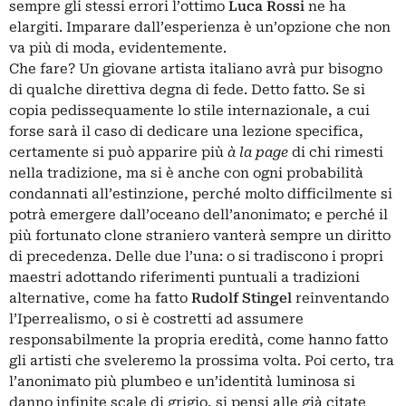
sempre gli stessi errori l’ottimo
Luca Rossi
ne ha
elargiti. Imparare dall’esperienza è un’opzione che non
va più di moda, evidentemente.
Che fare? Un giovane artista italiano avrà pur bisogno
di qualche direttiva degna di fede. Detto fatto. Se si
copia pedissequamente lo stile internazionale, a cui
forse sarà il caso di dedicare una lezione specifica,
certamente si può apparire più
à la page
di chi rimesti
nella tradizione, ma si è anche con ogni probabilità
condannati all’estinzione, perché molto difficilmente si
potrà emergere dall’oceano dell’anonimato; e perché il
più fortunato clone straniero vanterà sempre un diritto
di precedenza. Delle due l’una: o si tradiscono i propri
maestri adottando riferimenti puntuali a tradizioni
alternative, come ha fatto
Rudolf Stingel
reinventando
l’Iperrealismo, o si è costretti ad assumere
responsabilmente la propria eredità, come hanno fatto
gli artisti che sveleremo la prossima volta. Poi certo, tra
l’anonimato più plumbeo e un’identità luminosa si
danno infinite scale di grigio, si pensi alle già citate