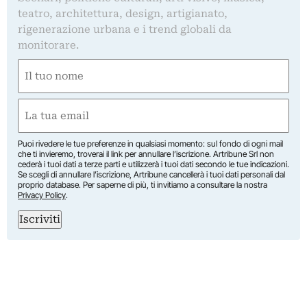
teatro, architettura, design, artigianato,
rigenerazione urbana e i trend globali da
monitorare.
Nome
(Obbligatorio)
Nome
Email
(Obbligatorio)
Puoi rivedere le tue preferenze in qualsiasi momento: sul fondo di ogni mail
che ti invieremo, troverai il link per annullare l’iscrizione. Artribune Srl non
cederà i tuoi dati a terze parti e utilizzerà i tuoi dati secondo le tue indicazioni.
Se scegli di annullare l’iscrizione, Artribune cancellerà i tuoi dati personali dal
proprio database. Per saperne di più, ti invitiamo a consultare la nostra
Privacy Policy
.
Iscriviti