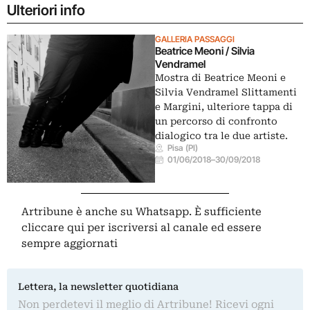
Ulteriori info
GALLERIA PASSAGGI
Beatrice Meoni / Silvia
Vendramel
Mostra di Beatrice Meoni e
Silvia Vendramel Slittamenti
e Margini, ulteriore tappa di
un percorso di confronto
dialogico tra le due artiste.
Pisa (PI)
01/06/2018
–
30/09/2018
Artribune è anche su Whatsapp. È sufficiente
cliccare qui
per iscriversi al canale ed essere
sempre aggiornati
Lettera, la newsletter quotidiana
Non perdetevi il meglio di Artribune! Ricevi ogni