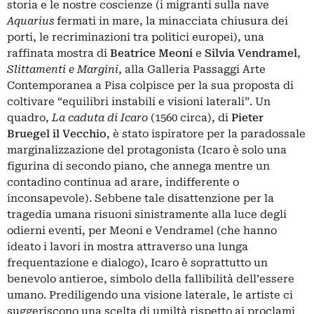
storia e le nostre coscienze (i migranti sulla nave
Aquarius
fermati in mare, la minacciata chiusura dei
porti, le recriminazioni tra politici europei), una
raffinata mostra di
Beatrice Meoni
e
Silvia Vendramel
,
Slittamenti e Margini
, alla Galleria Passaggi Arte
Contemporanea a Pisa colpisce per la sua proposta di
coltivare “equilibri instabili e visioni laterali”. Un
quadro,
La caduta di Icaro
(1560 circa), di
Pieter
Bruegel il Vecchio
, è stato ispiratore per la paradossale
marginalizzazione del protagonista (Icaro è solo una
figurina di secondo piano, che annega mentre un
contadino continua ad arare, indifferente o
inconsapevole). Sebbene tale disattenzione per la
tragedia umana risuoni sinistramente alla luce degli
odierni eventi, per Meoni e Vendramel (che hanno
ideato i lavori in mostra attraverso una lunga
frequentazione e dialogo), Icaro è soprattutto un
benevolo antieroe, simbolo della fallibilità dell’essere
umano. Prediligendo una visione laterale, le artiste ci
suggeriscono una scelta di umiltà rispetto ai proclami