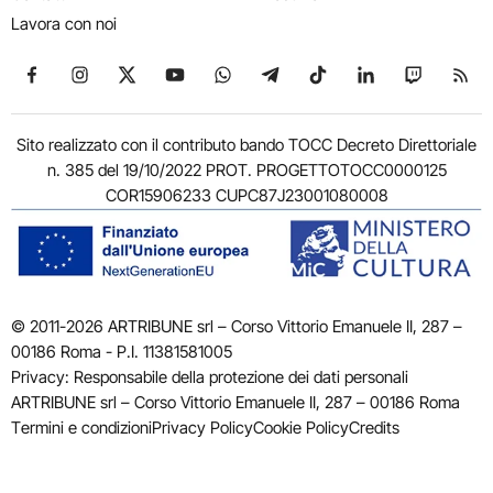
Lavora con noi
Seguici su Facebook
Seguici su Instagram
Seguici su X
Seguici su YouTube
Seguici su WhatsApp
Seguici su Telegram
Seguici su TikTok
Seguici su Link
Seguici su
Segui
Sito realizzato con il contributo bando TOCC Decreto Direttoriale
n. 385 del 19/10/2022 PROT. PROGETTOTOCC0000125
COR15906233 CUPC87J23001080008
© 2011-2026 ARTRIBUNE srl – Corso Vittorio Emanuele II, 287 –
00186 Roma - P.I. 11381581005
Privacy: Responsabile della protezione dei dati personali
ARTRIBUNE srl – Corso Vittorio Emanuele II, 287 – 00186 Roma
Termini e condizioni
Privacy Policy
Cookie Policy
Credits