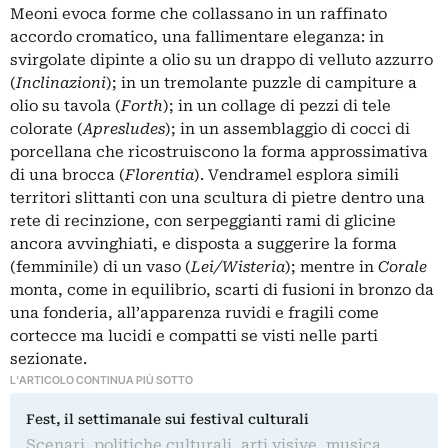
Meoni evoca forme che collassano in un raffinato
accordo cromatico, una fallimentare eleganza: in
svirgolate dipinte a olio su un drappo di velluto azzurro
(
Inclinazioni
); in un tremolante puzzle di campiture a
olio su tavola (
Forth
); in un collage di pezzi di tele
colorate (
Apresludes
); in un assemblaggio di cocci di
porcellana che ricostruiscono la forma approssimativa
di una brocca (
Florentia
). Vendramel esplora simili
territori slittanti con una scultura di pietre dentro una
rete di recinzione, con serpeggianti rami di glicine
ancora avvinghiati, e disposta a suggerire la forma
(femminile) di un vaso (
Lei/Wisteria
); mentre in
Corale
monta, come in equilibrio, scarti di fusioni in bronzo da
una fonderia, all’apparenza ruvidi e fragili come
cortecce ma lucidi e compatti se visti nelle parti
sezionate.
L'ARTICOLO CONTINUA PIÙ SOTTO
Fest, il settimanale sui festival culturali
Scenari, politiche culturali, arti visive, musica,