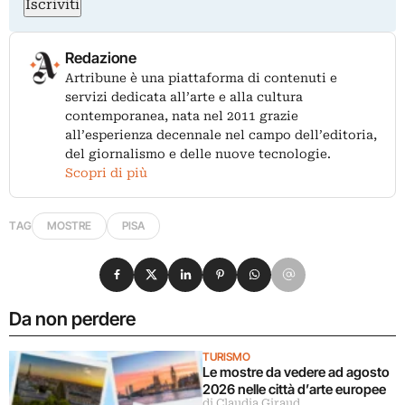
Iscriviti
Redazione
Artribune è una piattaforma di contenuti e
servizi dedicata all’arte e alla cultura
contemporanea, nata nel 2011 grazie
all’esperienza decennale nel campo dell’editoria,
del giornalismo e delle nuove tecnologie.
Scopri di più
TAG
MOSTRE
PISA
Condividi su Facebook
Condividi su X
Condividi su LinkedIn
Condividi su Pinterest
Condividi su WhatsApp
Condividi su Email
Da non perdere
TURISMO
Le mostre da vedere ad agosto
2026 nelle città d’arte europee
di Claudia Giraud