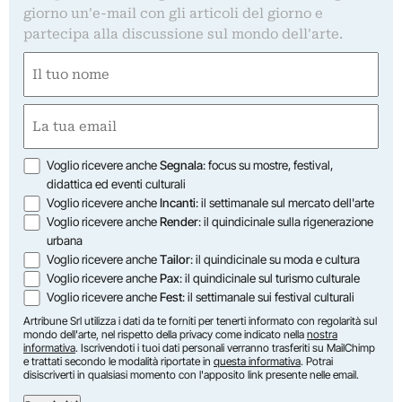
giorno un'e-mail con gli articoli del giorno e
partecipa alla discussione sul mondo dell'arte.
Nome
(Obbligatorio)
Nome
Email
(Obbligatorio)
Opzioni
Voglio ricevere anche
Segnala
: focus su mostre, festival,
didattica ed eventi culturali
Voglio ricevere anche
Incanti
: il settimanale sul mercato dell'arte
Voglio ricevere anche
Render
: il quindicinale sulla rigenerazione
urbana
Voglio ricevere anche
Tailor
: il quindicinale su moda e cultura
Voglio ricevere anche
Pax
: il quindicinale sul turismo culturale
Voglio ricevere anche
Fest
: il settimanale sui festival culturali
Artribune Srl utilizza i dati da te forniti per tenerti informato con regolarità sul
mondo dell'arte, nel rispetto della privacy come indicato nella
nostra
informativa
. Iscrivendoti i tuoi dati personali verranno trasferiti su MailChimp
e trattati secondo le modalità riportate in
questa informativa
. Potrai
disiscriverti in qualsiasi momento con l'apposito link presente nelle email.