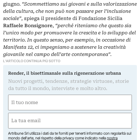
giugno.
“Scommettiamo sui giovani e sulla valorizzazione
della cultura, che non può non passare per l’inclusione
sociale”
, spiega il presidente di Fondazione Sicilia
Raffaele Bonsignore
,
“perché riteniamo che questo sia
l’unico modo per promuovere la crescita e lo sviluppo del
territorio. In questo senso, per esempio, in occasione di
Manifesta 12, ci impegniamo a sostenere la creatività
giovanile nel campo dell’arte contemporanea”.
L'ARTICOLO CONTINUA PIÙ SOTTO
Render, il bisettimanale sulla rigenerazione urbana
Nuovi progetti, tendenze, strategie virtuose, storie
da tutto il mondo, interviste e molto altro.
Nome
(Required)
First
Email
(Required)
Artribune Srl utilizza i dati da te forniti per tenerti informato con regolarità sul
mondo dell'arte, nel rispetto della privacy come indicato nella
nostra