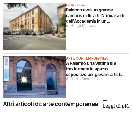
DIDATTICA
Palermo avrà un grande
campus delle arti. Nuova sede
dell’Accademia in un
di Helga Marsala
complesso monumentale
recuperato
ARTE CONTEMPORANEA
A Palermo una vetrina si è
trasformata in spazio
espositivo per giovani artisti
di Daria Castellese
siciliani
Altri articoli di: arte contemporanea
Leggi di più