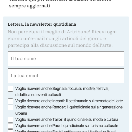
sempre aggiornati
Lettera, la newsletter quotidiana
Non perdetevi il meglio di Artribune! Ricevi ogni
giorno un'e-mail con gli articoli del giorno e
partecipa alla discussione sul mondo dell'arte.
Nome
(Required)
First
Email
(Required)
Opzioni
Voglio ricevere anche
Segnala
: focus su mostre, festival,
didattica ed eventi culturali
Voglio ricevere anche
Incanti
: il settimanale sul mercato dell'arte
Voglio ricevere anche
Render
: il quindicinale sulla rigenerazione
urbana
Voglio ricevere anche
Tailor
: il quindicinale su moda e cultura
Voglio ricevere anche
Pax
: il quindicinale sul turismo culturale
Voglio ricevere anche
Fest
: il settimanale sui festival culturali