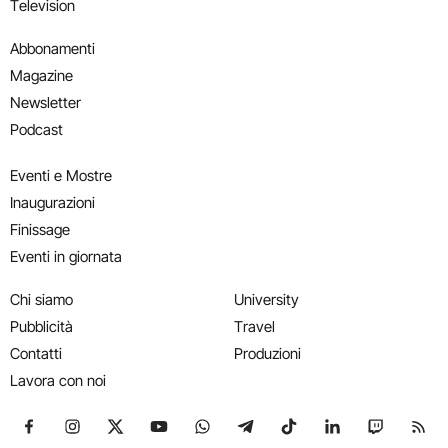
Television
Abbonamenti
Magazine
Newsletter
Podcast
Eventi e Mostre
Inaugurazioni
Finissage
Eventi in giornata
Chi siamo
University
Pubblicità
Travel
Contatti
Produzioni
Lavora con noi
Seguici su Facebook
Seguici su Instagram
Seguici su X
Seguici su YouTube
Seguici su WhatsApp
Seguici su Telegram
Seguici su TikTok
Seguici su Link
Seguici su
Segui