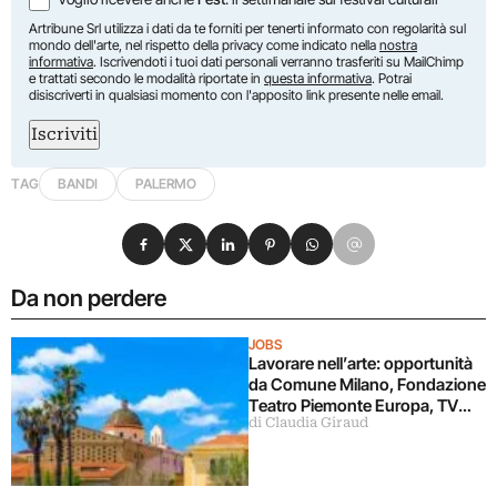
Artribune Srl utilizza i dati da te forniti per tenerti informato con regolarità sul
mondo dell'arte, nel rispetto della privacy come indicato nella
nostra
informativa
. Iscrivendoti i tuoi dati personali verranno trasferiti su MailChimp
e trattati secondo le modalità riportate in
questa informativa
. Potrai
disiscriverti in qualsiasi momento con l'apposito link presente nelle email.
Iscriviti
TAG
BANDI
PALERMO
Condividi su Facebook
Condividi su X
Condividi su LinkedIn
Condividi su Pinterest
Condividi su WhatsApp
Condividi su Email
Da non perdere
JOBS
Lavorare nell’arte: opportunità
da Comune Milano, Fondazione
Teatro Piemonte Europa, TV
di Claudia Giraud
Sorrisi&Canzoni, Fondazione
Alghero