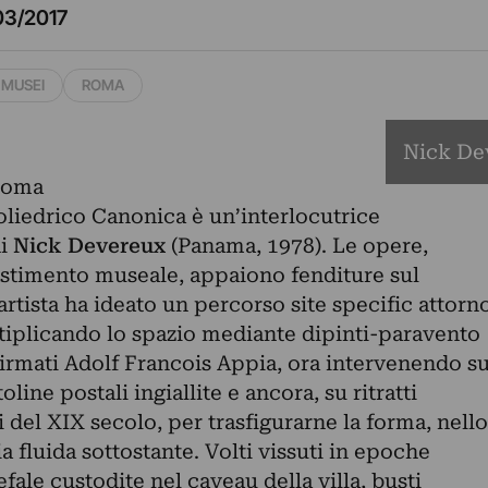
03/2017
MUSEI
ROMA
Nick Dev
poliedrico Canonica è un’interlocutrice
di
Nick
Devereux
(Panama, 1978). Le opere,
lestimento museale, appaiono fenditure sul
artista ha ideato un percorso site specific attorn
ltiplicando lo spazio mediante dipinti-paravento
i firmati Adolf Francois Appia, ora intervenendo s
line postali ingiallite e ancora, su ritratti
i del XIX secolo, per trasfigurarne la forma, nello
ia fluida sottostante. Volti vissuti in epoche
fale custodite nel caveau della villa, busti