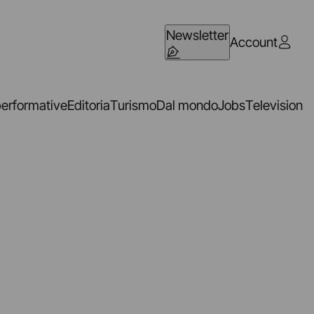
Newsletter
Account
performative
Editoria
Turismo
Dal mondo
Jobs
Television