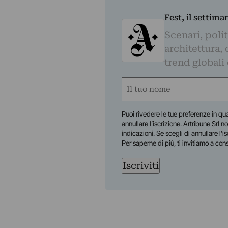
Fest, il settima
Scenari, polit
architettura, 
trend globali
Nome
(Required)
First
Puoi rivedere le tue preferenze in qua
annullare l’iscrizione. Artribune Srl no
indicazioni. Se scegli di annullare l’i
Per saperne di più, ti invitiamo a con
Iscriviti