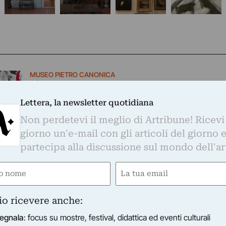
MUSEO PIETRO CANONICA
Nick Devereux
La splendida cornice del Museo Pietro Canonica
Lettera, la newsletter quotidiana
di Villa Borghese ospiterà la prima personale
Non perdetevi il meglio di Artribune! Ricevi
dell’artista Nick Devereux presso una pubblica
giorno un'e-mail con gli articoli del giorno 
istituzione a Roma.
10/03/2017
–
30/04/2017
Roma (RM)
partecipa alla discussione sul mondo dell'ar
e
Email
Whatsapp. È sufficiente
cliccare qui
per
ired)
(Required)
d essere sempre aggiornati
io ricevere anche:
egnala
: focus su mostre, festival, didattica ed eventi culturali