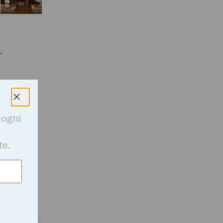
 ogni
e
te.