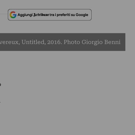
ereux, Untitled, 2016. Photo Giorgio Benni
o
u