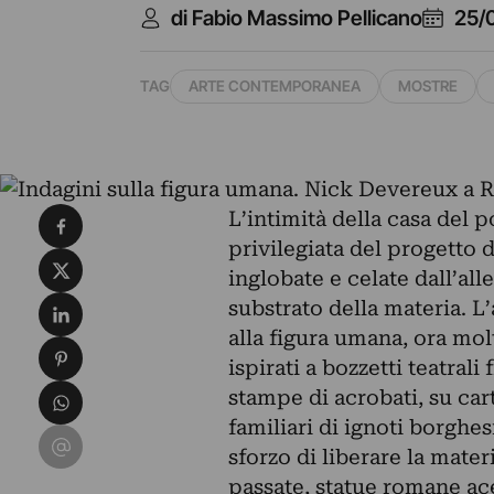
di Fabio Massimo Pellicano
25/
TAG
ARTE CONTEMPORANEA
MOSTRE
Condividi su Facebook
L’intimità della casa del 
privilegiata del progetto 
Condividi su X
inglobate e celate dall’al
Condividi su LinkedIn
substrato della materia. L’
alla figura umana, ora mo
Condividi su Pinterest
ispirati a bozzetti teatral
Condividi su WhatsApp
stampe di acrobati, su carto
familiari di ignoti borghes
Condividi su Email
sforzo di liberare la mater
passate, statue romane ace