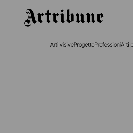
Artribune
Arti visive
Progetto
Professioni
Arti 