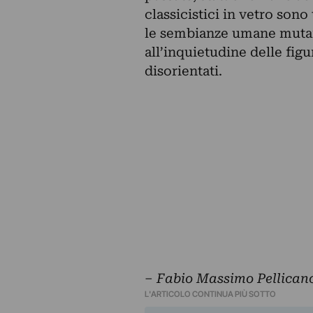
classicistici in vetro sono
le sembianze umane mutan
all’inquietudine delle fig
disorientati.
–
Fabio Massimo Pellican
L'ARTICOLO CONTINUA PIÙ SOTTO