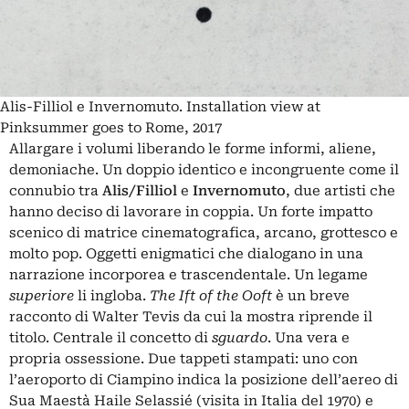
Alis-Filliol e Invernomuto. Installation view at
Pinksummer goes to Rome, 2017
Allargare i volumi liberando le forme informi, aliene,
demoniache. Un doppio identico e incongruente come il
connubio tra
Alis/Filliol
e
Invernomuto
, due artisti che
hanno deciso di lavorare in coppia. Un forte impatto
scenico di matrice cinematografica, arcano, grottesco e
molto pop. Oggetti enigmatici che dialogano in una
narrazione incorporea e trascendentale. Un legame
superiore
li ingloba.
The Ift of the Ooft
è un breve
racconto di Walter Tevis da cui la mostra riprende il
titolo. Centrale il concetto di
sguardo
. Una vera e
propria ossessione. Due tappeti stampati: uno con
l’aeroporto di Ciampino indica la posizione dell’aereo di
Sua Maestà Haile Selassié (visita in Italia del 1970) e