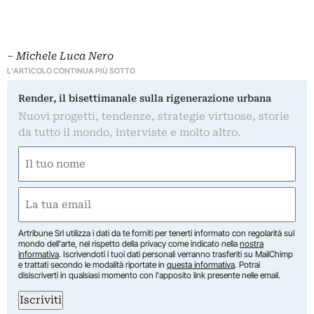
–
Michele Luca Nero
L'ARTICOLO CONTINUA PIÙ SOTTO
Render, il bisettimanale sulla rigenerazione urbana
Nuovi progetti, tendenze, strategie virtuose, storie
da tutto il mondo, interviste e molto altro.
Nome
(Obbligatorio)
Nome
Email
(Obbligatorio)
Artribune Srl utilizza i dati da te forniti per tenerti informato con regolarità sul
mondo dell'arte, nel rispetto della privacy come indicato nella
nostra
informativa
. Iscrivendoti i tuoi dati personali verranno trasferiti su MailChimp
e trattati secondo le modalità riportate in
questa informativa
. Potrai
disiscriverti in qualsiasi momento con l'apposito link presente nelle email.
Iscriviti