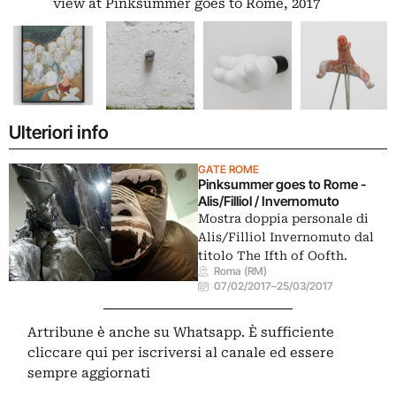
view at Pinksummer goes to Rome, 2017
Ulteriori info
GATE ROME
Pinksummer goes to Rome -
Alis/Filliol / Invernomuto
Mostra doppia personale di
Alis/Filliol Invernomuto dal
titolo The Ifth of Oofth.
Roma (RM)
07/02/2017
–
25/03/2017
Artribune è anche su Whatsapp. È sufficiente
cliccare qui
per iscriversi al canale ed essere
sempre aggiornati