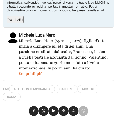
informativa
. Iscrivendoti i tuoi dati personali verranno trasferiti su MailChimp
e trattati secondo le modalità riportate in
questa informativa
. Potrai
disiscriverti in qualsiasi momento con l'apposito link presente nelle email.
Iscriviti
Michele Luca Nero
Michele Luca Nero (Agnone, 1979), figlio d’arte,
inizia a dipingere all’età di sei anni. Una
passione ereditata dal padre, Francesco, insieme
a quella teatrale acquisita dal nonno, Valentino,
poeta e drammaturgo riconosciuto a livello
internazionale. In pochi anni ha curato…
Scopri di più
TAG
ARTE CONTEMPORANEA
GALLERIE
MOSTRE
ROMA
Condividi su Facebook
Condividi su X
Condividi su LinkedIn
Condividi su Pinterest
Condividi su WhatsApp
Condividi su Email