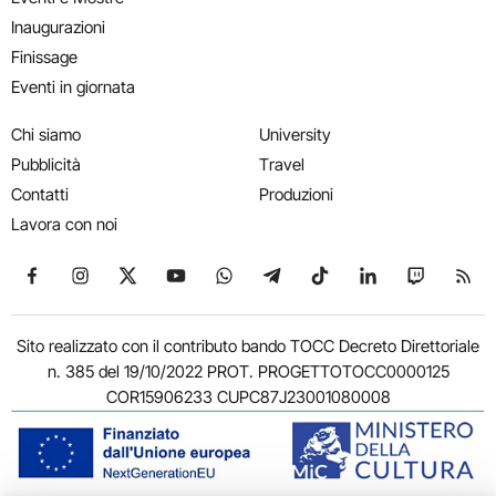
Inaugurazioni
Finissage
Eventi in giornata
Chi siamo
University
Pubblicità
Travel
Contatti
Produzioni
Lavora con noi
Seguici su Facebook
Seguici su Instagram
Seguici su X
Seguici su YouTube
Seguici su WhatsApp
Seguici su Telegram
Seguici su TikTok
Seguici su Link
Seguici su
Segui
Sito realizzato con il contributo bando TOCC Decreto Direttoriale
n. 385 del 19/10/2022 PROT. PROGETTOTOCC0000125
COR15906233 CUPC87J23001080008