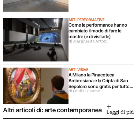
ARTI PERFORMATIVE
Come le performance hanno
cambiato il modo di fare le
mostre (e di visitarle)
di Margherita Artoni
ARTI VISIVE
A Milano la Pinacoteca
Ambrosiana e la Cripta di San
Sepolcro sono gratis per tutto
di Giulia Giaume
agosto (ma solo per milanesi)
Altri articoli di: arte contemporanea
Leggi di più