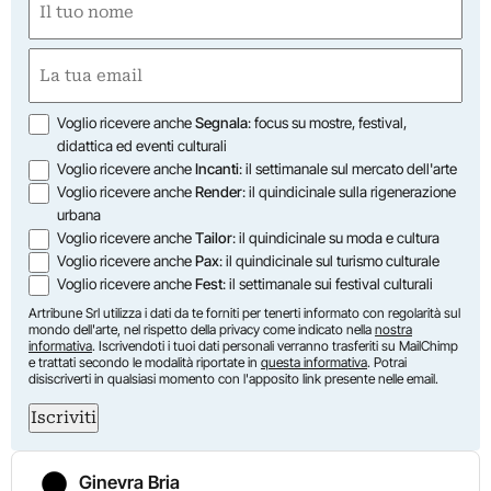
(Obbligatorio)
Nome
Email
(Obbligatorio)
Opzioni
Voglio ricevere anche
Segnala
: focus su mostre, festival,
didattica ed eventi culturali
Voglio ricevere anche
Incanti
: il settimanale sul mercato dell'arte
Voglio ricevere anche
Render
: il quindicinale sulla rigenerazione
urbana
Voglio ricevere anche
Tailor
: il quindicinale su moda e cultura
Voglio ricevere anche
Pax
: il quindicinale sul turismo culturale
Voglio ricevere anche
Fest
: il settimanale sui festival culturali
Artribune Srl utilizza i dati da te forniti per tenerti informato con regolarità sul
mondo dell'arte, nel rispetto della privacy come indicato nella
nostra
informativa
. Iscrivendoti i tuoi dati personali verranno trasferiti su MailChimp
e trattati secondo le modalità riportate in
questa informativa
. Potrai
disiscriverti in qualsiasi momento con l'apposito link presente nelle email.
Iscriviti
Ginevra Bria