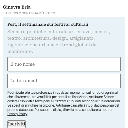
Ginevra Bria
L'ARTICOLO CONTINUA PIÙ SOTTO
Fest, il settimanale sui festival culturali
Scenari, politiche culturali, arti visive, musica,
teatro, architettura, design, artigianato,
rigenerazione urbana e i trend globali da
monitorare.
Nome
(Obbligatorio)
Nome
Email
(Obbligatorio)
Puoi rivedere le tue preferenze in qualsiasi momento: sul fondo di ogni mail
che ti invieremo, troverai il link per annullare l’iscrizione. Artribune Srl non
cederà i tuoi dati a terze parti e utilizzerà i tuoi dati secondo le tue indicazioni.
Se scegli di annullare l’iscrizione, Artribune cancellerà i tuoi dati personali dal
proprio database. Per saperne di più, ti invitiamo a consultare la nostra
Privacy Policy
.
Iscriviti