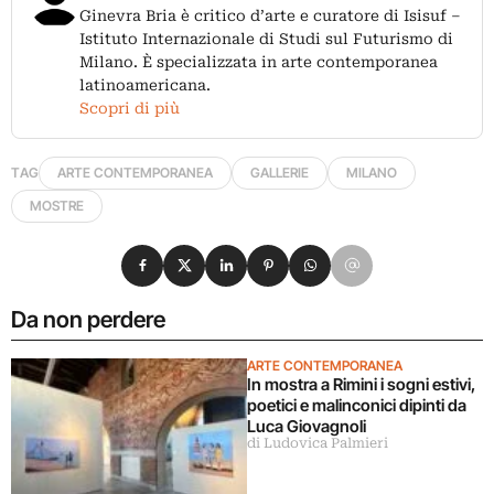
Ginevra Bria è critico d’arte e curatore di Isisuf –
Istituto Internazionale di Studi sul Futurismo di
Milano. È specializzata in arte contemporanea
latinoamericana.
Scopri di più
TAG
ARTE CONTEMPORANEA
GALLERIE
MILANO
MOSTRE
Condividi su Facebook
Condividi su X
Condividi su LinkedIn
Condividi su Pinterest
Condividi su WhatsApp
Condividi su Email
Da non perdere
ARTE CONTEMPORANEA
In mostra a Rimini i sogni estivi,
poetici e malinconici dipinti da
Luca Giovagnoli
di Ludovica Palmieri