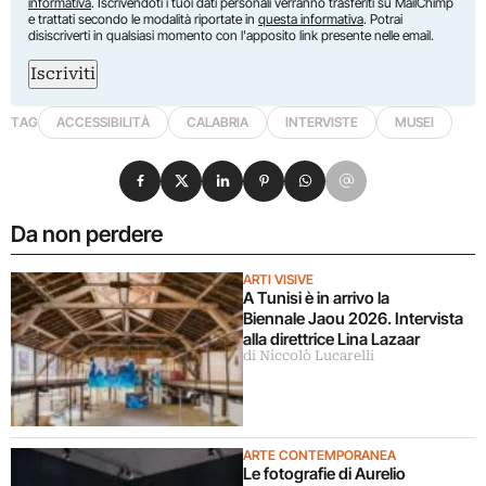
informativa
. Iscrivendoti i tuoi dati personali verranno trasferiti su MailChimp
e trattati secondo le modalità riportate in
questa informativa
. Potrai
disiscriverti in qualsiasi momento con l'apposito link presente nelle email.
Iscriviti
TAG
ACCESSIBILITÀ
CALABRIA
INTERVISTE
MUSEI
Condividi su Facebook
Condividi su X
Condividi su LinkedIn
Condividi su Pinterest
Condividi su WhatsApp
Condividi su Email
Da non perdere
ARTI VISIVE
A Tunisi è in arrivo la
Biennale Jaou 2026. Intervista
alla direttrice Lina Lazaar
di Niccolò Lucarelli
ARTE CONTEMPORANEA
Le fotografie di Aurelio