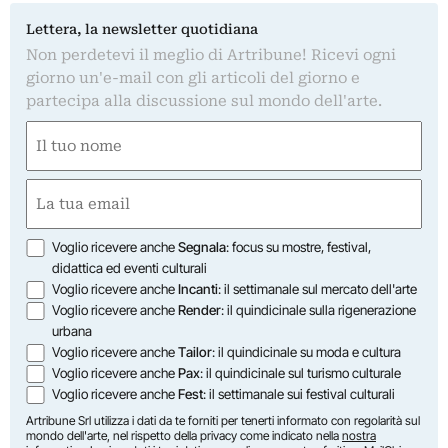
Lettera, la newsletter quotidiana
Non perdetevi il meglio di Artribune! Ricevi ogni
giorno un'e-mail con gli articoli del giorno e
partecipa alla discussione sul mondo dell'arte.
Nome
(Required)
First
Email
(Required)
Opzioni
Voglio ricevere anche
Segnala
: focus su mostre, festival,
didattica ed eventi culturali
Voglio ricevere anche
Incanti
: il settimanale sul mercato dell'arte
Voglio ricevere anche
Render
: il quindicinale sulla rigenerazione
urbana
Voglio ricevere anche
Tailor
: il quindicinale su moda e cultura
Voglio ricevere anche
Pax
: il quindicinale sul turismo culturale
Voglio ricevere anche
Fest
: il settimanale sui festival culturali
Artribune Srl utilizza i dati da te forniti per tenerti informato con regolarità sul
mondo dell'arte, nel rispetto della privacy come indicato nella
nostra