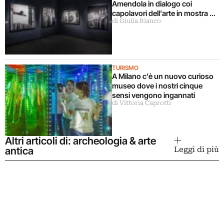
Amendola in dialogo coi
capolavori dell’arte in mostra a
di Giulia Bianco
Milano
TURISMO
A Milano c’è un nuovo curioso
museo dove i nostri cinque
sensi vengono ingannati
di Vittoria Caprotti
Altri articoli di: archeologia & arte
antica
Leggi di più