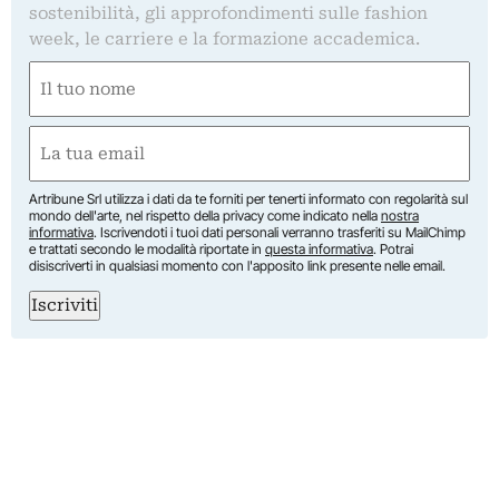
sostenibilità, gli approfondimenti sulle fashion
week, le carriere e la formazione accademica.
Nome
(Required)
First
Email
(Required)
Artribune Srl utilizza i dati da te forniti per tenerti informato con regolarità sul
mondo dell'arte, nel rispetto della privacy come indicato nella
nostra
informativa
. Iscrivendoti i tuoi dati personali verranno trasferiti su MailChimp
e trattati secondo le modalità riportate in
questa informativa
. Potrai
disiscriverti in qualsiasi momento con l'apposito link presente nelle email.
Iscriviti