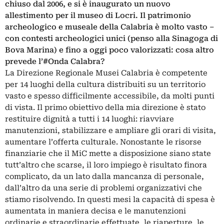
chiuso dal 2006, e si è inaugurato un nuovo
allestimento per il museo di Locri. Il patrimonio
archeologico e museale della Calabria è molto vasto –
con contesti archeologici unici (penso alla Sinagoga di
Bova Marina) e fino a oggi poco valorizzati: cosa altro
prevede l’#Onda Calabra?
La Direzione Regionale Musei Calabria è competente
per 14 luoghi della cultura distribuiti su un territorio
vasto e spesso difficilmente accessibile, da molti punti
di vista. Il primo obiettivo della mia direzione è stato
restituire dignità a tutti i 14 luoghi: riavviare
manutenzioni, stabilizzare e ampliare gli orari di visita,
aumentare l’offerta culturale. Nonostante le risorse
finanziarie che il MiC mette a disposizione siano state
tutt’altro che scarse, il loro impiego è risultato finora
complicato, da un lato dalla mancanza di personale,
dall’altro da una serie di problemi organizzativi che
stiamo risolvendo. In questi mesi la capacità di spesa è
aumentata in maniera decisa e le manutenzioni
ordinarie e straordinarie effettuate, le riaperture, le