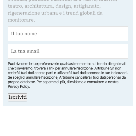
teatro, architettura, design, artigianato,
rigenerazione urbana e i trend globali da
monitorare.
Nome
(Required)
First
Email
(Required)
Puoi rivedere le tue preferenze in qualsiasi momento: sul fondo di ogni mail
che ti invieremo, troverai il link per annullare l’iscrizione. Artribune Srl non
cederà i tuoi dati a terze parti e utilizzerà i tuoi dati secondo le tue indicazioni.
Se scegli di annullare l’iscrizione, Artribune cancellerà i tuoi dati personali dal
proprio database. Per saperne di più, ti invitiamo a consultare la nostra
Privacy Policy
.
Iscriviti