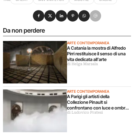
Condividi su Facebook
Condividi su X
Condividi su LinkedIn
Condividi su Pinterest
Condividi su WhatsApp
Condividi su Email
Da non perdere
ARTE CONTEMPORANEA
A Catania la mostra di Alfredo
Pirri restituisce il senso di una
vita dedicata all’arte
di Helga Marsala
ARTE CONTEMPORANEA
A Parigi gli artisti della
Collezione Pinault si
confrontano con luce e ombra
di Ludovico Pratesi
in una grande mostra