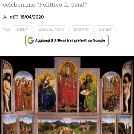
celeberrimo “Polittico di Gand”
di
16/04/2020
TAG
GHENT
JAN VAN EYCK
MOSTRE
ONLINE