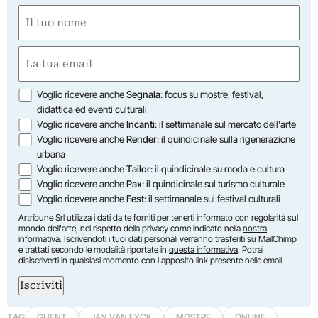
Nome
(Required)
First
Email
(Required)
Opzioni
Voglio ricevere anche
Segnala
: focus su mostre, festival,
didattica ed eventi culturali
Voglio ricevere anche
Incanti
: il settimanale sul mercato dell'arte
Voglio ricevere anche
Render
: il quindicinale sulla rigenerazione
urbana
Voglio ricevere anche
Tailor
: il quindicinale su moda e cultura
Voglio ricevere anche
Pax
: il quindicinale sul turismo culturale
Voglio ricevere anche
Fest
: il settimanale sui festival culturali
Artribune Srl utilizza i dati da te forniti per tenerti informato con regolarità sul
mondo dell'arte, nel rispetto della privacy come indicato nella
nostra
informativa
. Iscrivendoti i tuoi dati personali verranno trasferiti su MailChimp
e trattati secondo le modalità riportate in
questa informativa
. Potrai
disiscriverti in qualsiasi momento con l'apposito link presente nelle email.
Iscriviti
TAG
GHENT
JAN VAN EYCK
MOSTRE
ONLINE