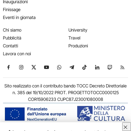
Inaugurazioni
Finissage
Eventi in giornata
Chi siamo
University
Pubblicità
Travel
Contatti
Produzioni
Lavora con noi
Seguici su Facebook
Seguici su Instagram
Seguici su X
Seguici su YouTube
Seguici su WhatsApp
Seguici su Telegram
Seguici su TikTok
Seguici su Link
Seguici su
Segui
Sito realizzato con il contributo bando TOCC Decreto Direttoriale
n. 385 del 19/10/2022 PROT. PROGETTOTOCC0000125
COR15906233 CUPC87J23001080008