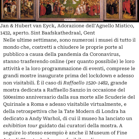
Jan & Hubert van Eyck, Adorazione dell'Agnello Mistico,
1432, aperto. Sint Baafskathedraal, Gent
Nelle ultime settimane, sono numerosi i musei di tutto il
mondo che, costretti a chiudere le proprie porte al
pubblico a causa della pandemia da Coronavirus,
stanno trasferendo online (per quanto possibile) le loro
attività e la loro programmazione di eventi, comprese le
grandi mostre inaugurate prima del lockdown e adesso
non visitabili. È il caso di
Raffaello 1520-1482
, grande
mostra dedicata a Raffaello Sanzio in occasione del
500esimo anniversario dalla sua morte alle Scuderie del
Quirinale a Roma e adesso visitabile virtualmente, e
della retrospettiva che la Tate Modern di Londra ha
dedicato a
Andy Warhol
, di cui il museo ha lanciato un
exhibition tour
guidato dai curatori della mostra. A
seguire lo stesso esempio è anche il Museum of Fine