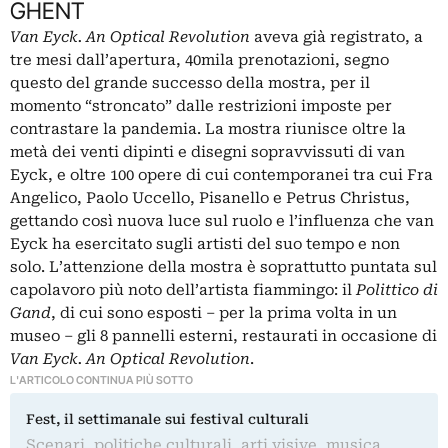
GHENT
Van Eyck. An Optical Revolution
aveva già registrato, a
tre mesi dall’apertura, 40mila prenotazioni, segno
questo del grande successo della mostra, per il
momento “stroncato” dalle restrizioni imposte per
contrastare la pandemia. La mostra riunisce oltre la
metà dei venti dipinti e disegni sopravvissuti di van
Eyck, e oltre 100 opere di cui contemporanei tra cui Fra
Angelico, Paolo Uccello, Pisanello e Petrus Christus,
gettando così nuova luce sul ruolo e l’influenza che van
Eyck ha esercitato sugli artisti del suo tempo e non
solo. L’attenzione della mostra è soprattutto puntata sul
capolavoro più noto dell’artista fiammingo: il
Polittico di
Gand
, di cui sono esposti – per la prima volta in un
museo – gli 8 pannelli esterni, restaurati in occasione di
Van Eyck. An Optical Revolution
.
L'ARTICOLO CONTINUA PIÙ SOTTO
Fest, il settimanale sui festival culturali
Scenari, politiche culturali, arti visive, musica,