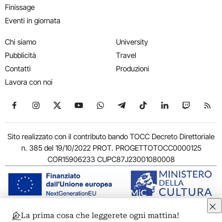
Finissage
Eventi in giornata
Chi siamo
University
Pubblicità
Travel
Contatti
Produzioni
Lavora con noi
Seguici su Facebook
Seguici su Instagram
Seguici su X
Seguici su YouTube
Seguici su WhatsApp
Seguici su Telegram
Seguici su TikTok
Seguici su Link
Seguici su
Segui
Sito realizzato con il contributo bando TOCC Decreto Direttoriale
n. 385 del 19/10/2022 PROT. PROGETTOTOCC0000125
COR15906233 CUPC87J23001080008
La prima cosa che leggerete ogni mattina!
© 2011-2026 ARTRIBUNE srl – Corso Vittorio Emanuele II, 287 –