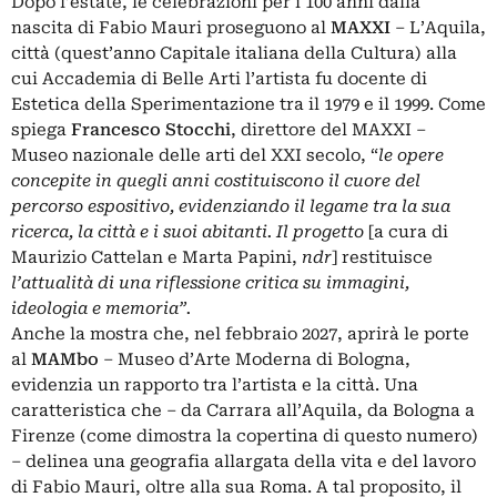
Dopo l’estate, le celebrazioni per i 100 anni dalla
nascita di Fabio Mauri proseguono al
MAXXI
– L’Aquila,
città (quest’anno Capitale italiana della Cultura) alla
cui Accademia di Belle Arti l’artista fu docente di
Estetica della Sperimentazione tra il 1979 e il 1999. Come
spiega
Francesco Stocchi
, direttore del MAXXI –
Museo nazionale delle arti del XXI secolo, “
le opere
concepite in quegli anni costituiscono il cuore del
percorso espositivo, evidenziando il legame tra la sua
ricerca, la città e i suoi abitanti. Il progetto
[a cura di
Maurizio Cattelan e Marta Papini,
ndr
] restituisce
l’attualità di una riflessione critica su immagini,
ideologia e memoria”.
Anche la mostra che, nel febbraio 2027, aprirà le porte
al
MAMbo
– Museo d’Arte Moderna di Bologna,
evidenzia un rapporto tra l’artista e la città. Una
caratteristica che – da Carrara all’Aquila, da Bologna a
Firenze (come dimostra la copertina di questo numero)
– delinea una geografia allargata della vita e del lavoro
di Fabio Mauri, oltre alla sua Roma. A tal proposito, il