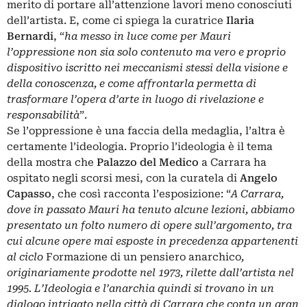
merito di portare all’attenzione lavori meno conosciuti
dell’artista. E, come ci spiega la curatrice
Ilaria
Bernardi
, “
ha messo in luce come per Mauri
l’oppressione non sia solo contenuto ma vero e proprio
dispositivo iscritto nei meccanismi stessi della visione e
della conoscenza, e come affrontarla permetta di
trasformare l’opera d’arte in luogo di rivelazione e
responsabilità
”.
Se l’oppressione è una faccia della medaglia, l’altra è
certamente l’ideologia. Proprio l’ideologia è il tema
della mostra che
Palazzo del Medico
a Carrara ha
ospitato negli scorsi mesi, con la curatela di
Angelo
Capasso
, che così racconta l’esposizione: “
A Carrara,
dove in passato Mauri ha tenuto alcune lezioni, abbiamo
presentato un folto numero di opere sull’argomento, tra
cui alcune opere mai esposte in precedenza appartenenti
al ciclo
Formazione di un pensiero anarchico
,
originariamente prodotte nel 1973, rilette dall’artista nel
1995. L’Ideologia e l’anarchia quindi si trovano in un
dialogo intrigato nella città di Carrara che conta un gran