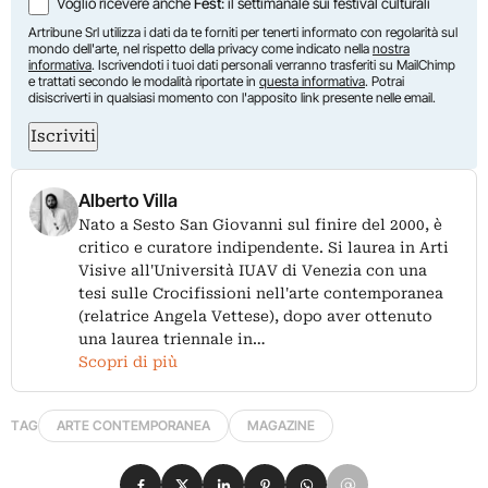
Voglio ricevere anche
Fest
: il settimanale sui festival culturali
Artribune Srl utilizza i dati da te forniti per tenerti informato con regolarità sul
mondo dell'arte, nel rispetto della privacy come indicato nella
nostra
informativa
. Iscrivendoti i tuoi dati personali verranno trasferiti su MailChimp
e trattati secondo le modalità riportate in
questa informativa
. Potrai
disiscriverti in qualsiasi momento con l'apposito link presente nelle email.
Iscriviti
Alberto Villa
Nato a Sesto San Giovanni sul finire del 2000, è
critico e curatore indipendente. Si laurea in Arti
Visive all'Università IUAV di Venezia con una
tesi sulle Crocifissioni nell'arte contemporanea
(relatrice Angela Vettese), dopo aver ottenuto
una laurea triennale in…
Scopri di più
TAG
ARTE CONTEMPORANEA
MAGAZINE
Condividi su Facebook
Condividi su X
Condividi su LinkedIn
Condividi su Pinterest
Condividi su WhatsApp
Condividi su Email