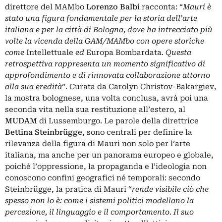
direttore del MAMbo
Lorenzo Balbi
racconta: “
Mauri è
stato una figura fondamentale per la storia dell’arte
italiana e per la città di Bologna, dove ha intrecciato più
volte la vicenda della GAM/MAMbo con opere storiche
come
Intellettuale
ed
Europa Bombardata
. Questa
retrospettiva rappresenta un momento significativo di
approfondimento e di rinnovata collaborazione attorno
alla sua eredità
”. Curata da Carolyn Christov-Bakargiev,
la mostra bolognese, una volta conclusa, avrà poi una
seconda vita nella sua restituzione all’estero, al
MUDAM
di Lussemburgo. Le parole della direttrice
Bettina Steinbrügge
, sono centrali per definire la
rilevanza della figura di Mauri non solo per l’arte
italiana, ma anche per un panorama europeo e globale,
poiché l’oppressione, la propaganda e l’ideologia non
conoscono confini geografici né temporali: secondo
Steinbrügge, la pratica di Mauri “
rende visibile ciò che
spesso non lo è: come i sistemi politici modellano la
percezione, il linguaggio e il comportamento. Il suo