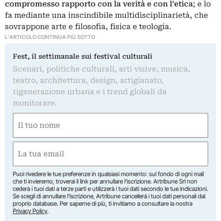
compromesso rapporto con la verità e con l’etica
; e lo
fa mediante una inscindibile multidisciplinarietà, che
sovrappone arte e filosofia, fisica e teologia.
L'ARTICOLO CONTINUA PIÙ SOTTO
Fest, il settimanale sui festival culturali
Scenari, politiche culturali, arti visive, musica,
teatro, architettura, design, artigianato,
rigenerazione urbana e i trend globali da
monitorare.
Nome
(Obbligatorio)
Nome
Email
(Obbligatorio)
Puoi rivedere le tue preferenze in qualsiasi momento: sul fondo di ogni mail
che ti invieremo, troverai il link per annullare l’iscrizione. Artribune Srl non
cederà i tuoi dati a terze parti e utilizzerà i tuoi dati secondo le tue indicazioni.
Se scegli di annullare l’iscrizione, Artribune cancellerà i tuoi dati personali dal
proprio database. Per saperne di più, ti invitiamo a consultare la nostra
Privacy Policy
.