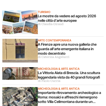
TURISMO
Le mostre da vedere ad agosto 2026
nelle città d’arte europee
di Claudia Giraud
ARTE CONTEMPORANEA
A Firenze apre una nuova galleria che
guarda all’arte emergente italiana in
modo decentrato
di Caterina Angelucci
ARCHEOLOGIA & ARTE ANTICA
La Vittoria Alata di Brescia. Una scultura
leggendaria vista da 40 grandi fotografi
di Paolo Cuccia
ARCHEOLOGIA & ARTE ANTICA
Importante ritrovamento archeologico a
Roma: mosaici e affreschi riemergono
sotto Villa Celimontana durante un