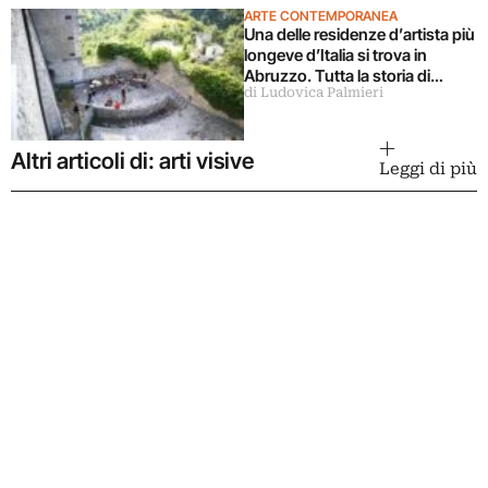
ARTE CONTEMPORANEA
Una delle residenze d’artista più
longeve d’Italia si trova in
Abruzzo. Tutta la storia di
di Ludovica Palmieri
Ramo
Altri articoli di: arti visive
Leggi di più