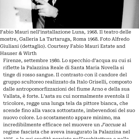
Fabio Mauri nell’installazione Luna, 1968. Il teatro delle
mostre, Galleria La Tartaruga, Roma 1968. Foto Alfredo
Giuliani (dettaglio). Courtesy Fabio Mauri Estate and
Hauser & Wirth
Firenze, settembre 1980. Lo specchio d’acqua su cui si
riflette la
Palazzina Reale di Santa Maria Novella
si
tinge di rosso sangue. Il contrasto con il candore del
gruppo scultoreo realizzato da Italo Griselli, composto
dalle antropomorfizzazioni del fiume Arno e della sua
Vallata, è forte. L’asta su cui normalmente sventola il
tricolore, regge una lunga tela da pittore bianca, che
scende fino alla vasca sottostante, imbevendosi del suo
nuovo colore. Lo scostamento appare minimo, ma
incredibilmente efficace nel muovere un
J’accuse
al
regime fascista che aveva inaugurato la Palazzina nel
1935, e la cui eredità persiste nell’architettura e nella