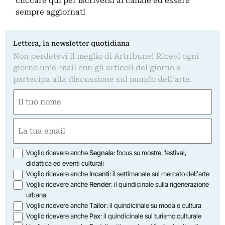
cliccare qui
per iscriversi al canale ed essere
sempre aggiornati
Lettera, la newsletter quotidiana
Non perdetevi il meglio di Artribune! Ricevi ogni
giorno un'e-mail con gli articoli del giorno e
partecipa alla discussione sul mondo dell'arte.
Nome
(Obbligatorio)
Nome
Email
(Obbligatorio)
Opzioni
Voglio ricevere anche
Segnala
: focus su mostre, festival,
didattica ed eventi culturali
Voglio ricevere anche
Incanti
: il settimanale sul mercato dell'arte
Voglio ricevere anche
Render
: il quindicinale sulla rigenerazione
urbana
Voglio ricevere anche
Tailor
: il quindicinale su moda e cultura
Voglio ricevere anche
Pax
: il quindicinale sul turismo culturale