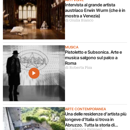
Intervista al grande artista
austriaco Erwin Wurm (che è in
mostra a Venezia)
di Giulia Bianco
MUSICA
Pistoletto e Subsonica. Arte e
musica salgono sul palco a
Roma
di Roberta Pisa
ARTE CONTEMPORANEA
Una delle residenze d’artista più
longeve d’Italia si trova in
Abruzzo. Tutta la storia di
di Ludovica Palmieri