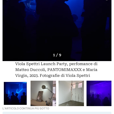
1 / 9
Viola Spettri Launch Party, perfomance di
Matteo Duccoli, PANTOMIMAXXX e Maria
Virgin, 2023. Fotografie di Viola Spettri
L'ARTICOLO CONTINUA PIÙ SOTTO