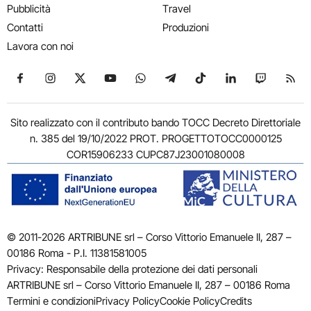
Pubblicità
Travel
Contatti
Produzioni
Lavora con noi
Seguici su Facebook
Seguici su Instagram
Seguici su X
Seguici su YouTube
Seguici su WhatsApp
Seguici su Telegram
Seguici su TikTok
Seguici su Link
Seguici su
Segui
Sito realizzato con il contributo bando TOCC Decreto Direttoriale
n. 385 del 19/10/2022 PROT. PROGETTOTOCC0000125
COR15906233 CUPC87J23001080008
© 2011-2026 ARTRIBUNE srl – Corso Vittorio Emanuele II, 287 –
00186 Roma - P.I. 11381581005
Privacy: Responsabile della protezione dei dati personali
ARTRIBUNE srl – Corso Vittorio Emanuele II, 287 – 00186 Roma
Termini e condizioni
Privacy Policy
Cookie Policy
Credits