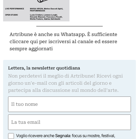
Artribune è anche su Whatsapp. È sufficiente
cliccare qui
per iscriversi al canale ed essere
sempre aggiornati
Lettera, la newsletter quotidiana
Non perdetevi il meglio di Artribune! Ricevi ogni
giorno un'e-mail con gli articoli del giorno e
partecipa alla discussione sul mondo dell'arte.
Nome
(Required)
First
Email
(Required)
Opzioni
Voglio ricevere anche
Segnala
: focus su mostre, festival,