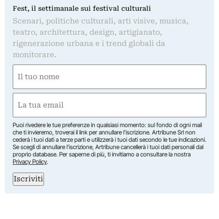
Fest, il settimanale sui festival culturali
Scenari, politiche culturali, arti visive, musica,
teatro, architettura, design, artigianato,
rigenerazione urbana e i trend globali da
monitorare.
Nome
(Required)
First
Email
(Required)
Puoi rivedere le tue preferenze in qualsiasi momento: sul fondo di ogni mail
che ti invieremo, troverai il link per annullare l’iscrizione. Artribune Srl non
cederà i tuoi dati a terze parti e utilizzerà i tuoi dati secondo le tue indicazioni.
Se scegli di annullare l’iscrizione, Artribune cancellerà i tuoi dati personali dal
proprio database. Per saperne di più, ti invitiamo a consultare la nostra
Privacy Policy
.
Iscriviti