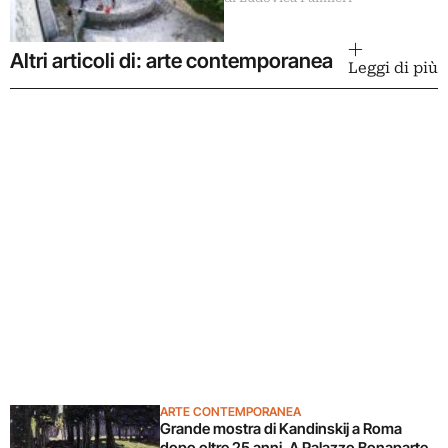
Ramo
Altri articoli di: arte contemporanea
Leggi di più
ARTE CONTEMPORANEA
Grande mostra di Kandinskij a Roma
dopo oltre 25 anni. A Palazzo Bonaparte