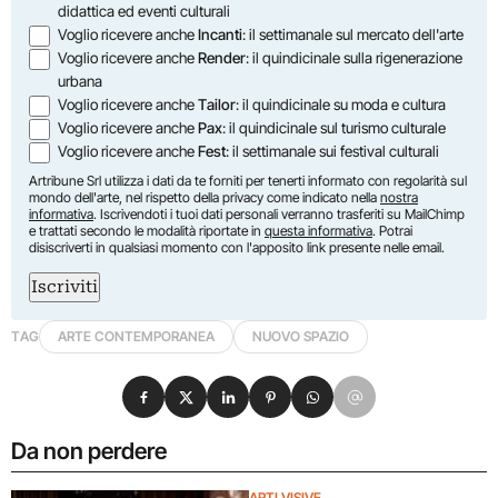
didattica ed eventi culturali
Voglio ricevere anche
Incanti
: il settimanale sul mercato dell'arte
Voglio ricevere anche
Render
: il quindicinale sulla rigenerazione
urbana
Voglio ricevere anche
Tailor
: il quindicinale su moda e cultura
Voglio ricevere anche
Pax
: il quindicinale sul turismo culturale
Voglio ricevere anche
Fest
: il settimanale sui festival culturali
Artribune Srl utilizza i dati da te forniti per tenerti informato con regolarità sul
mondo dell'arte, nel rispetto della privacy come indicato nella
nostra
informativa
. Iscrivendoti i tuoi dati personali verranno trasferiti su MailChimp
e trattati secondo le modalità riportate in
questa informativa
. Potrai
disiscriverti in qualsiasi momento con l'apposito link presente nelle email.
Iscriviti
TAG
ARTE CONTEMPORANEA
NUOVO SPAZIO
Condividi su Facebook
Condividi su X
Condividi su LinkedIn
Condividi su Pinterest
Condividi su WhatsApp
Condividi su Email
Da non perdere
ARTI VISIVE