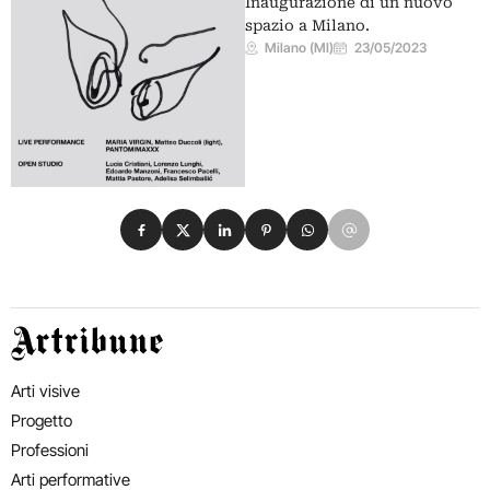
Inaugurazione di un nuovo
spazio a Milano.
Milano (MI)
23/05/2023
Condividi su Facebook
Condividi su X
Condividi su LinkedIn
Condividi su Pinterest
Condividi su WhatsApp
Condividi su Email
Artribune
Arti visive
Progetto
Professioni
Arti performative